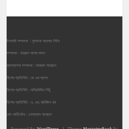
উপদেষ্টা সম্পাদক : মুশতাক আহম্মদ লিটন
সম্পাদক : খায়রুল আলম বাদল
ব্যবস্থাপনা সম্পাদক : আজমল আহছান
বিশেষ প্রতিনিধি : কে এম স্বপন
বিশেষ প্রতিনিধি : নাসিরউদ্দিন পিটু
বিশেষ প্রতিনিধি : এ. এম. জামিউল হক
কো-অর্ডিনেটর : তোফায়েল আহছান