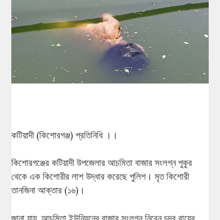
কটিয়াদী (কিশোরগঞ্জ) প্রতিনিধি ।।
কিশোরগঞ্জের কটিয়াদী উপজেলার আচমিতা বাজার সংলগ্ন পুকুর
থেকে এক কিশোরীর লাশ উদ্ধার করেছে পুলিশ। মৃত কিশোরী
তানজিনা আক্তার (১৬)।
জানা যায়, আচমিতা ইউনিয়নের বাজার সংলগ্ন নিরেন চন্দ্র রায়ের