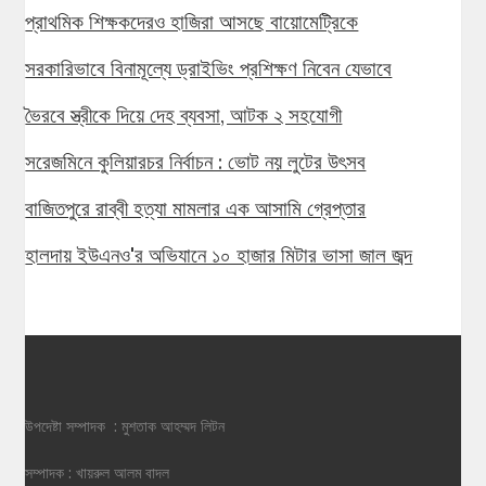
প্রাথমিক শিক্ষকদেরও হাজিরা আসছে বায়োমেট্রিকে
সরকারিভাবে বিনামূল্যে ড্রাইভিং প্রশিক্ষণ নিবেন যেভাবে
ভৈরবে স্ত্রীকে দিয়ে দেহ ব্যবসা, আটক ২ সহযোগী
সরেজমিনে কুলিয়ারচর নির্বাচন : ভোট নয় লুটের উৎসব
বাজিতপুরে রাব্বী হত্যা মামলার এক আসামি গ্রেপ্তার
হালদায় ইউএনও'র অভিযানে ১০ হাজার মিটার ভাসা জাল জব্দ
উপদেষ্টা সম্পাদক : মুশতাক আহম্মদ লিটন
সম্পাদক : খায়রুল আলম বাদল