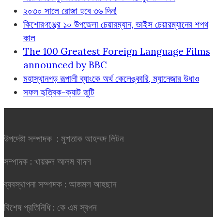
২০৩০ সালে রোজা হবে ৩৬ দিন!
কিশোরগঞ্জের ১০ উপজেলা চেয়ারম্যান, ভাইস চেয়ারম্যানের শপথ
কাল
The 100 Greatest Foreign Language Films
announced by BBC
মহাস্থানগড় রূপালী ব্যাংকে অর্থ কেলেঙ্কারি, ম্যানেজার উধাও
সফল হৃত্বিক-ক্যাট জুটি
উপদেষ্টা সম্পাদক : মুশতাক আহম্মদ লিটন
সম্পাদক : খায়রুল আলম বাদল
ব্যবস্থাপনা সম্পাদক : আজমল আহছান
বিশেষ প্রতিনিধি : কে এম স্বপন