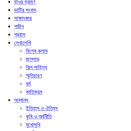
হাওর ভ্রমণ
ভাটির সংবাদ
সাক্ষাৎকার
পর্যটন
প্রবাস
লেখালেখি
বিশেষ কলাম
হুল্লোড়
শিল্প সাহিত্য
স্মৃতিচারণ
ধর্ম
ব্যতিক্রম
অন্যান্য
ইতিহাস ও ঐতিহ্য
কৃষি ও অর্থনীতি
মুখোমুখি