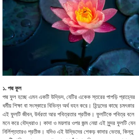
১. পদ্ম ফুল
পদ্ম ফুল হচ্ছে এমন একটি উদ্ভিদ, যেটির একেক স্তরের পাপড়ি প্রাচ্যের
ধর্মীয় শিক্ষা বা সংস্কারে বিভিন্ন অর্থ বহন করে। হিন্দুদের কাছে চমৎকার
এই ফুলটি জীবন, উর্বরতা আর পবিত্রতার প্রতীক। ফুলটিকে পবিত্র বলে
মনে করে বৌদ্ধরাও। কাদা ও ময়লার ওপর জন্ম নেয়া এই সুন্দর ফুলটি যেন
নির্লিপ্ততারও প্রতীক। যদিও এই উদ্ভিদের শেকড় কাদার ভেতর, কিন্তু