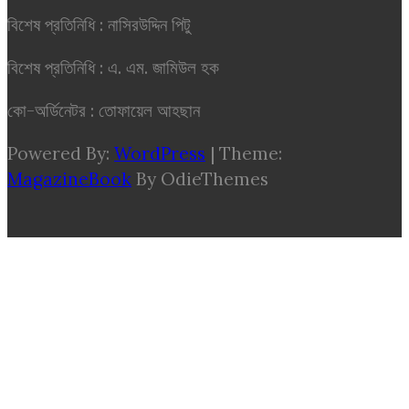
বিশেষ প্রতিনিধি : নাসিরউদ্দিন পিটু
বিশেষ প্রতিনিধি : এ. এম. জামিউল হক
কো-অর্ডিনেটর : তোফায়েল আহছান
Powered By:
WordPress
|
Theme:
MagazineBook
By OdieThemes