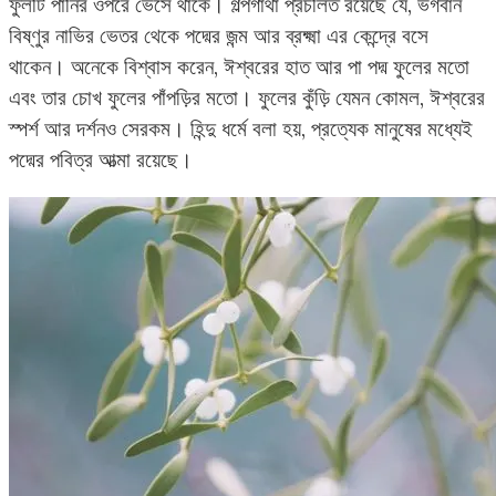
ফুলটি পানির ওপরে ভেসে থাকে। গল্পগাঁথা প্রচলিত রয়েছে যে, ভগবান
বিষ্ণুর নাভির ভেতর থেকে পদ্মের জন্ম আর ব্রক্ষ্মা এর কেন্দ্রে বসে
থাকেন। অনেকে বিশ্বাস করেন, ঈশ্বরের হাত আর পা পদ্ম ফুলের মতো
এবং তার চোখ ফুলের পাঁপড়ির মতো। ফুলের কুঁড়ি যেমন কোমল, ঈশ্বরের
স্পর্শ আর দর্শনও সেরকম। হিন্দু ধর্মে বলা হয়, প্রত্যেক মানুষের মধ্যেই
পদ্মের পবিত্র আত্মা রয়েছে।