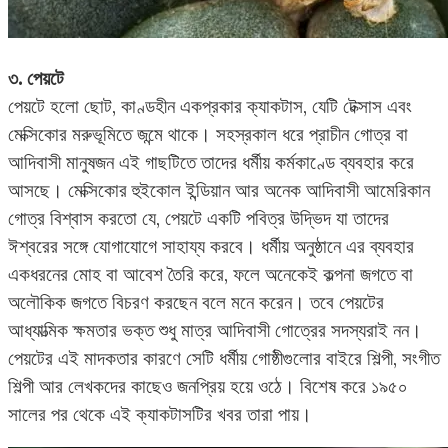
৩. পেয়টে
পেয়টে হলো ছোট, কাণ্ডহীন একপ্রকার ক্যাকটাস, যেটি টেক্সাস এবং
মেক্সিকোর মরুভূমিতে জন্মে থাকে। সহস্রকাল ধরে প্রাচীন গোত্র বা
আদিবাসী মানুষজন এই গাছটিতে তাদের ধর্মীয় কর্মকাণ্ডে ব্যবহার করে
আসছে। মেক্সিকোর হুইকোল ইন্ডিয়ান আর অনেক আদিবাসী আমেরিকান
গোত্র বিশ্বাস করতো যে, পেয়টে একটি পবিত্র উদ্ভিদ যা তাদের
ঈশ্বরের সঙ্গে যোগাযোগে সাহায্য করবে। ধর্মীয় অনুষ্ঠানে এর ব্যবহার
একধরনের মোহ বা আবেশ তৈরি করে, ফলে অনেকেই কল্পনা জগতে বা
অলৌকিক জগতে বিচরণ করছেন বলে মনে করেন। তবে পেয়টের
আধ্যাত্মিক ক্ষমতার ভক্ত শুধু মাত্র আদিবাসী গোত্রের সদস্যরাই নন।
পেয়টের এই মাদকতার কারণে সেটি ধর্মীয় গোষ্ঠীগুলোর বাইরে শিল্পী, সংগীত
শিল্পী আর লেখকদের কাছেও জনপ্রিয় হয়ে ওঠে। বিশেষ করে ১৯৫০
সালের পর থেকে এই ক্যাকটাসটির খবর তারা পায়।