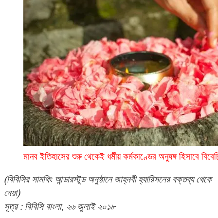
মানব ইতিহাসের শুরু থেকেই ধর্মীয় কর্মকাণ্ডের অনুষঙ্গ হিসাবে বি
(বিবিসির সামথিং আন্ডারস্টুড অনুষ্ঠানে জাহ্নবী হ্যারিসনের বক্তব্য থেকে
নেয়া)
সূত্র : বিবিসি বাংলা, ২৬ জুলাই ২০১৮