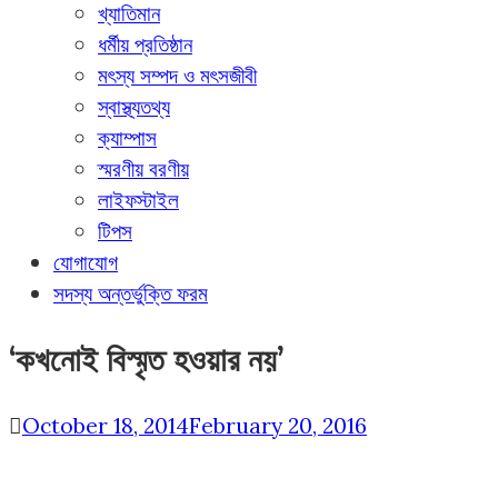
খ্যাতিমান
ধর্মীয় প্রতিষ্ঠান
মৎস্য সম্পদ ও মৎসজীবী
স্বাস্থ্যতথ্য
ক্যাম্পাস
স্মরণীয় বরণীয়
লাইফস্টাইল
টিপস
যোগাযোগ
সদস্য অন্তর্ভুক্তি ফরম
‘কখনোই বিস্মৃত হওয়ার নয়’
October 18, 2014
February 20, 2016