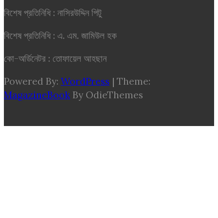
বিশেষ প্রতিনিধি : নাসিরউদ্দিন পিটু
বিশেষ প্রতিনিধি : এ. এম. জামিউল হক
কো-অর্ডিনেটর : তোফায়েল আহছান
Powered By:
WordPress
|
Theme:
MagazineBook
By OdieThemes