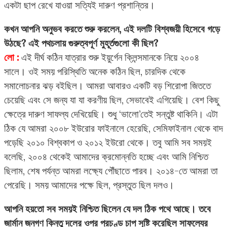
একটা ছাপ রেখে যাওয়া সত্যিই দারুণ প্রশান্তির।
কখন আপনি অনুভব করতে শুরু করলেন, এই দলটি বিশ্বজয়ী হিসেবে গড়ে
উঠছে? এই পথচলায় গুরুত্বপূর্ণ মুহূর্তগুলো কী ছিল?
লো :
এই দীর্ঘ কঠিন যাত্রার শুরু ইয়ুর্গেন ক্লিন্সমানকে নিয়ে ২০০৪
সালে। ওই সময় পরিস্থিতি অনেক কঠিন ছিল, চারদিক থেকে
সমালোচনার ঝড় বইছিল। আমরা আবারও একটি বড় শিরোপা জিততে
চেয়েছি এবং সে জন্য যা যা করণীয় ছিল, সেভাবেই এগিয়েছি। বেশ কিছু
ক্ষেত্রে দারুণ সাফল্য দেখিয়েছি। শুধু ‘ভালো’তেই সন্তুষ্ট থাকিনি। এটা
ঠিক যে আমরা ২০০৮ ইউরোর ফাইনালে হেরেছি, সেমিফাইনাল থেকে বাদ
পড়েছি ২০১০ বিশ্বকাপ ও ২০১২ ইউরো থেকে। তবু আমি সব সময়ই
বলেছি, ২০০৪ থেকেই আমাদের ক্রমোন্নতি হচ্ছে এবং আমি নিশ্চিত
ছিলাম, শেষ পর্যন্ত আমরা লক্ষ্যে পৌঁছাতে পারব। ২০১৪-তে আমরা তা
পেরেছি। সময় আমাদের পক্ষে ছিল, প্রস্তুত ছিল দলও।
আপনি হয়তো সব সময়ই নিশ্চিত ছিলেন যে দল ঠিক পথে আছে। তবে
জার্মান জনগণ কিন্তু দলের ওপর প্রচণ্ড চাপ সৃষ্টি করেছিল সাফল্যের