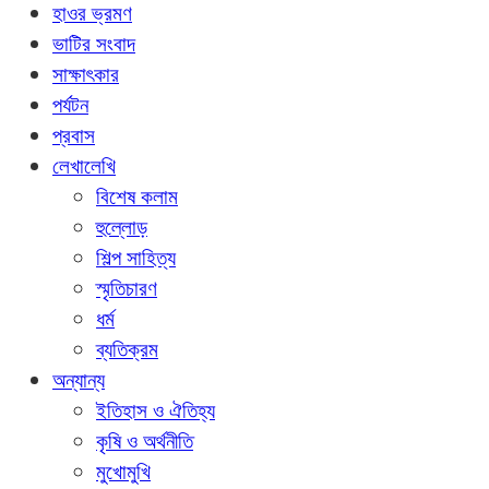
হাওর ভ্রমণ
ভাটির সংবাদ
সাক্ষাৎকার
পর্যটন
প্রবাস
লেখালেখি
বিশেষ কলাম
হুল্লোড়
শিল্প সাহিত্য
স্মৃতিচারণ
ধর্ম
ব্যতিক্রম
অন্যান্য
ইতিহাস ও ঐতিহ্য
কৃষি ও অর্থনীতি
মুখোমুখি