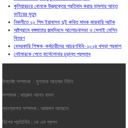
কুলিয়ারচরে বোনকে উত্ত্যক্তের প্রতিবাদ করায় হামলায় আহত
ভাইয়ের মৃত্যু
নিকলীতে ২০ পিস ইয়াবাসহ দুই কথিত মাদক কারবারি আটক
অষ্টগ্রামে বঙ্গমাতার জন্মদিবসে আলোচনাসভা ও সেলাই মেশিন
বিতরণ
বেসরকারি শিক্ষক-কর্মচারীদের আচরণবিধি-২০২৪ খসড়া প্রকাশ
নেইমারকে পেতে বার্সেলোনার চূড়ান্ত প্রস্তাব
উপদেষ্টা সম্পাদক : মুশতাক আহম্মদ লিটন
সম্পাদক : খায়রুল আলম বাদল
ব্যবস্থাপনা সম্পাদক : আজমল আহছান
বিশেষ প্রতিনিধি : কে এম স্বপন