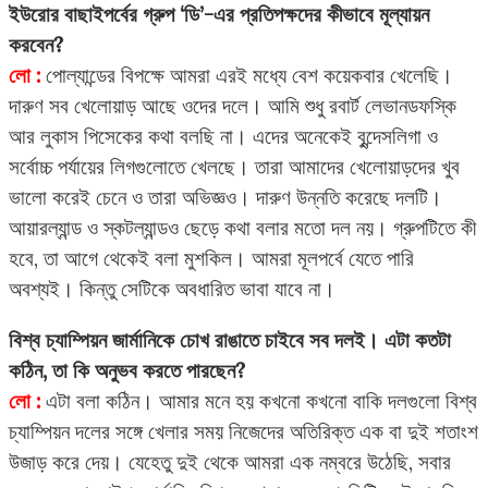
ইউরোর বাছাইপর্বের গ্রুপ ‘ডি’-এর প্রতিপক্ষদের কীভাবে মূল্যায়ন
করবেন?
লো :
পোল্যান্ডের বিপক্ষে আমরা এরই মধ্যে বেশ কয়েকবার খেলেছি।
দারুণ সব খেলোয়াড় আছে ওদের দলে। আমি শুধু রবার্ট লেভানডফস্কি
আর লুকাস পিসেকের কথা বলছি না। এদের অনেকেই বুন্দেসলিগা ও
সর্বোচ্চ পর্যায়ের লিগগুলোতে খেলছে। তারা আমাদের খেলোয়াড়দের খুব
ভালো করেই চেনে ও তারা অভিজ্ঞও। দারুণ উন্নতি করেছে দলটি।
আয়ারল্যান্ড ও স্কটল্যান্ডও ছেড়ে কথা বলার মতো দল নয়। গ্রুপটিতে কী
হবে, তা আগে থেকেই বলা মুশকিল। আমরা মূলপর্বে যেতে পারি
অবশ্যই। কিন্তু সেটিকে অবধারিত ভাবা যাবে না।
বিশ্ব চ্যাম্পিয়ন জার্মানিকে চোখ রাঙাতে চাইবে সব দলই। এটা কতটা
কঠিন, তা কি অনুভব করতে পারছেন?
লো :
এটা বলা কঠিন। আমার মনে হয় কখনো কখনো বাকি দলগুলো বিশ্ব
চ্যাম্পিয়ন দলের সঙ্গে খেলার সময় নিজেদের অতিরিক্ত এক বা দুই শতাংশ
উজাড় করে দেয়। যেহেতু দুই থেকে আমরা এক নম্বরে উঠেছি, সবার