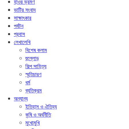
হাওর ভ্রমণ
ভাটির সংবাদ
সাক্ষাৎকার
পর্যটন
প্রবাস
লেখালেখি
বিশেষ কলাম
হুল্লোড়
শিল্প সাহিত্য
স্মৃতিচারণ
ধর্ম
ব্যতিক্রম
অন্যান্য
ইতিহাস ও ঐতিহ্য
কৃষি ও অর্থনীতি
মুখোমুখি