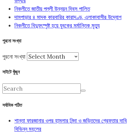
উদ্ধার
নিকলীতে জাতীয় পল্লী উন্নয়ন দিবস পালিত
দামপাড়ার ৪ মাদক কারবারির কারাদণ্ড, এলাকাবাসীর উদ্যোগ
নিকলীতে বিদ্যুৎস্পৃষ্ট হয়ে যুবকের মর্মান্তিক মৃত্যু
পুরনো সংখ্যা
পুরনো সংখ্যা
সাইটে খুঁজুন
সর্বাধিক পঠিত
শান্তা ফারজানার ওপর হামলার নিন্দা ও জড়িতদের গ্রেফতার দাবি
বিভিন্ন মহলের