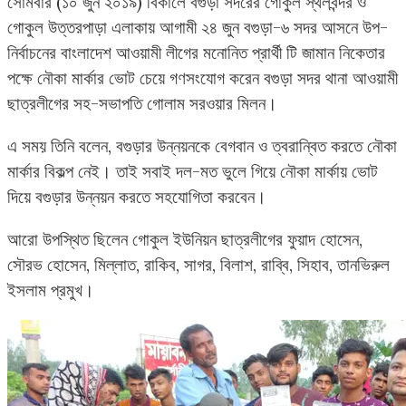
সোমবার (১০ জুন ২০১৯) বিকালে বগুড়া সদরের গোকুল স্থলবন্দর ও
গোকুল উত্তরপাড়া এলাকায় আগামী ২৪ জুন বগুড়া-৬ সদর আসনে উপ-
নির্বাচনের বাংলাদেশ আওয়ামী লীগের মনোনিত প্রার্থী টি জামান নিকেতার
পক্ষে নৌকা মার্কার ভোট চেয়ে গণসংযোগ করেন বগুড়া সদর থানা আওয়ামী
ছাত্রলীগের সহ-সভাপতি গোলাম সরওয়ার মিলন।
এ সময় তিনি বলেন, বগুড়ার উন্নয়নকে বেগবান ও ত্বরান্বিত করতে নৌকা
মার্কার বিকল্প নেই। তাই সবাই দল-মত ভুলে গিয়ে নৌকা মার্কায় ভোট
দিয়ে বগুড়ার উন্নয়ন করতে সহযোগিতা করবেন।
আরো উপস্থিত ছিলেন গোকুল ইউনিয়ন ছাত্রলীগের ফুয়াদ হোসেন,
সৌরভ হোসেন, মিল্লাত, রাকিব, সাগর, বিলাশ, রাব্বি, সিহাব, তানভিরুল
ইসলাম প্রমুখ।