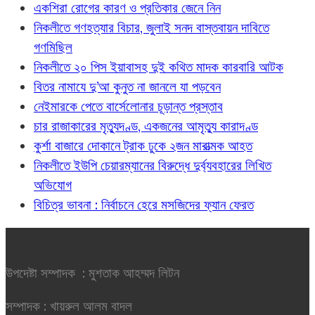
একশিরা রোগের কারণ ও প্রতিকার জেনে নিন
নিকলীতে গণহত্যার বিচার, জুলাই সনদ বাস্তবায়ন দাবিতে
গণমিছিল
নিকলীতে ২০ পিস ইয়াবাসহ দুই কথিত মাদক কারবারি আটক
বিতর নামাযে দু’আ কুনুত না জানলে যা পড়বেন
নেইমারকে পেতে বার্সেলোনার চূড়ান্ত প্রস্তাব
চার রাজাকারের মৃত্যুদণ্ড, একজনের আমৃত্যু কারাদণ্ড
কুর্শা বাজারে দোকানে ট্রাক ঢুকে ২জন মারাত্মক আহত
নিকলীতে ইউপি চেয়ারম্যানের বিরুদ্ধে দুর্ব্যবহারের লিখিত
অভিযোগ
বিচিত্র ভাবনা : নির্বাচনে হেরে মসজিদের ফ্যান ফেরত
উপদেষ্টা সম্পাদক : মুশতাক আহম্মদ লিটন
সম্পাদক : খায়রুল আলম বাদল