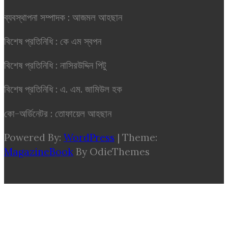
ব্যবস্থাপনা সম্পাদক : আজমল আহছান
বিশেষ প্রতিনিধি : কে এম স্বপন
বিশেষ প্রতিনিধি : নাসিরউদ্দিন পিটু
বিশেষ প্রতিনিধি : এ. এম. জামিউল হক
কো-অর্ডিনেটর : তোফায়েল আহছান
Powered By:
WordPress
|
Theme:
MagazineBook
By OdieThemes