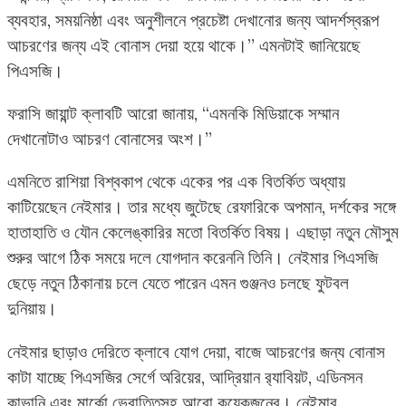
ব্যবহার, সময়নিষ্ঠা এবং অনুশীলনে প্রচেষ্টা দেখানোর জন্য আদর্শস্বরূপ
আচরণের জন্য এই বোনাস দেয়া হয়ে থাকে।” এমনটাই জানিয়েছে
পিএসজি।
ফরাসি জায়ান্ট ক্লাবটি আরো জানায়, “এমনকি মিডিয়াকে সম্মান
দেখানোটাও আচরণ বোনাসের অংশ।”
এমনিতে রাশিয়া বিশ্বকাপ থেকে একের পর এক বিতর্কিত অধ্যায়
কাটিয়েছেন নেইমার। তার মধ্যে জুটেছে রেফারিকে অপমান, দর্শকের সঙ্গে
হাতাহাতি ও যৌন কেলেঙ্কারির মতো বিতর্কিত বিষয়। এছাড়া নতুন মৌসুম
শুরুর আগে ঠিক সময়ে দলে যোগদান করেননি তিনি। নেইমার পিএসজি
ছেড়ে নতুন ঠিকানায় চলে যেতে পারেন এমন গুঞ্জনও চলছে ফুটবল
দুনিয়ায়।
নেইমার ছাড়াও দেরিতে ক্লাবে যোগ দেয়া, বাজে আচরণের জন্য বোনাস
কাটা যাচ্ছে পিএসজির সের্গে অরিয়ের, আদ্রিয়ান র‌্যাবিয়ট, এডিনসন
কাভানি এবং মার্কো ভেরাত্তিসহ আরো কয়েকজনের। নেইমার