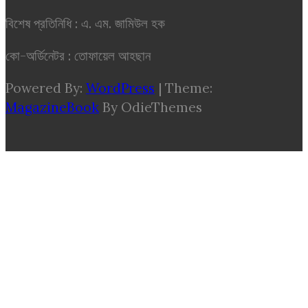
বিশেষ প্রতিনিধি : এ. এম. জামিউল হক
কো-অর্ডিনেটর : তোফায়েল আহছান
Powered By:
WordPress
|
Theme:
MagazineBook
By OdieThemes