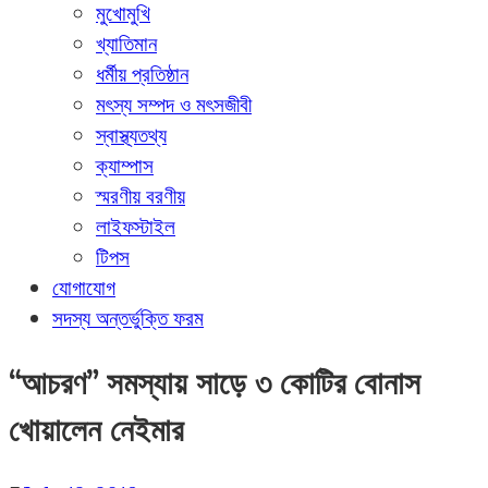
মুখোমুখি
খ্যাতিমান
ধর্মীয় প্রতিষ্ঠান
মৎস্য সম্পদ ও মৎসজীবী
স্বাস্থ্যতথ্য
ক্যাম্পাস
স্মরণীয় বরণীয়
লাইফস্টাইল
টিপস
যোগাযোগ
সদস্য অন্তর্ভুক্তি ফরম
“আচরণ” সমস্যায় সাড়ে ৩ কোটির বোনাস
খোয়ালেন নেইমার