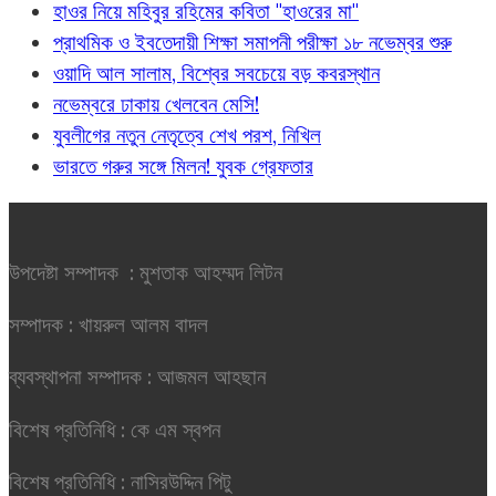
হাওর নিয়ে মহিবুর রহিমের কবিতা "হাওরের মা"
প্রাথমিক ও ইবতেদায়ী শিক্ষা সমাপনী পরীক্ষা ১৮ নভেম্বর শুরু
ওয়াদি আল সালাম, বিশ্বের সবচেয়ে বড় কবরস্থান
নভেম্বরে ঢাকায় খেলবেন মেসি!
যুবলীগের নতুন নেতৃত্বে শেখ পরশ, নিখিল
ভারতে গরুর সঙ্গে মিলন! যুবক গ্রেফতার
উপদেষ্টা সম্পাদক : মুশতাক আহম্মদ লিটন
সম্পাদক : খায়রুল আলম বাদল
ব্যবস্থাপনা সম্পাদক : আজমল আহছান
বিশেষ প্রতিনিধি : কে এম স্বপন
বিশেষ প্রতিনিধি : নাসিরউদ্দিন পিটু