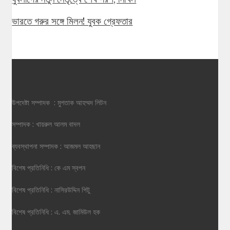
ভারতে গরুর সঙ্গে মিলন! যুবক গ্রেফতার
উপদেষ্টা সম্পাদক : মুশতাক আহম্মদ লিটন
সম্পাদক : খায়রুল আলম বাদল
ব্যবস্থাপনা সম্পাদক : আজমল আহছান
বিশেষ প্রতিনিধি : কে এম স্বপন
বিশেষ প্রতিনিধি : নাসিরউদ্দিন পিটু
বিশেষ প্রতিনিধি : এ. এম. জামিউল হক