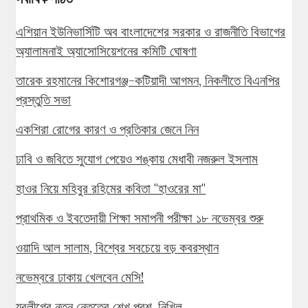
এশিয়ান ইউনিভার্সিটি অব বাংলাদেশের সরকার ও রাজনীতি বিভাগের
অ্যালামনাই অ্যাসোসিয়েশনের কমিটি ঘোষণা
তারেক রহমানের কিশোরগঞ্জ-কটিয়াদী আগমন, নিকলীতে বিএনপির
প্রস্তুতি সভা
একশিরা রোগের কারণ ও প্রতিকার জেনে নিন
ঢাবি ও জবিতে সুযোগ পেয়েও শঙ্কায় মেধাবী নজরুল ইসলাম
হাওর নিয়ে মহিবুর রহিমের কবিতা "হাওরের মা"
প্রাথমিক ও ইবতেদায়ী শিক্ষা সমাপনী পরীক্ষা ১৮ নভেম্বর শুরু
ওয়াদি আল সালাম, বিশ্বের সবচেয়ে বড় কবরস্থান
নভেম্বরে ঢাকায় খেলবেন মেসি!
যুবলীগের নতুন নেতৃত্বে শেখ পরশ, নিখিল