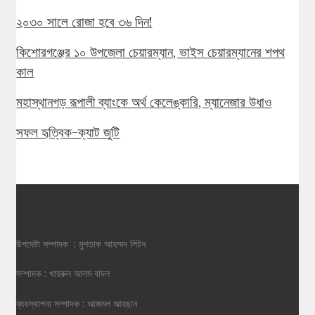
২০৩০ সালে রোজা হবে ৩৬ দিন!
কিশোরগঞ্জের ১০ উপজেলা চেয়ারম্যান, ভাইস চেয়ারম্যানের শপথ
কাল
মহাস্থানগড় রূপালী ব্যাংকে অর্থ কেলেঙ্কারি, ম্যানেজার উধাও
সফল হৃত্বিক-ক্যাট জুটি
উপদেষ্টা সম্পাদক : মুশতাক আহম্মদ লিটন
সম্পাদক : খায়রুল আলম বাদল
ব্যবস্থাপনা সম্পাদক : আজমল আহছান