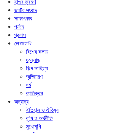
হাওর ভ্রমণ
ভাটির সংবাদ
সাক্ষাৎকার
পর্যটন
প্রবাস
লেখালেখি
বিশেষ কলাম
হুল্লোড়
শিল্প সাহিত্য
স্মৃতিচারণ
ধর্ম
ব্যতিক্রম
অন্যান্য
ইতিহাস ও ঐতিহ্য
কৃষি ও অর্থনীতি
মুখোমুখি