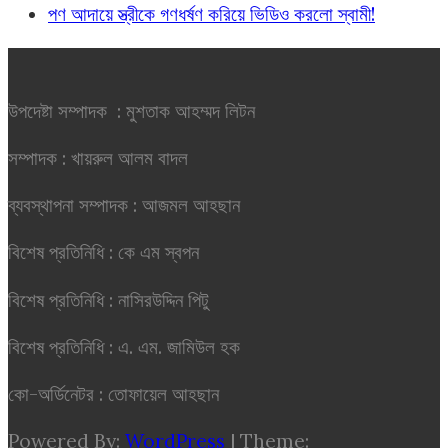
পণ আদায়ে স্ত্রীকে গণধর্ষণ করিয়ে ভিডিও করলো স্বামী!
উপদেষ্টা সম্পাদক : মুশতাক আহম্মদ লিটন
সম্পাদক : খায়রুল আলম বাদল
ব্যবস্থাপনা সম্পাদক : আজমল আহছান
বিশেষ প্রতিনিধি : কে এম স্বপন
বিশেষ প্রতিনিধি : নাসিরউদ্দিন পিটু
বিশেষ প্রতিনিধি : এ. এম. জামিউল হক
কো-অর্ডিনেটর : তোফায়েল আহছান
Powered By:
WordPress
|
Theme: