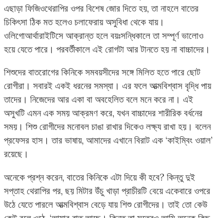
এছাড়া ফিজিওথেরাপির ওপর বিশেষ জোর দিতে হয়, তা নাহলে বাতের
চিকিৎসা ঠিক মত হলেও চলাফেরায় অসুবিধা থেকে যায়।
ওলিগোআর্থারাইটিসে আক্রান্ত হলে বয়ঃসন্ধিকালে তা সম্পূর্ণ ভালোও
হয়ে যেতে পারে। পরবর্তীকালে এই রোগটা আর টানতে হয় না বাচ্চাদের।
শিশুদের বাতরোগের কিনিকে সমবয়সীদের সঙ্গে মিলিত হতে পারে ছোট
রোগীরা। সবারই একই ধরনের সমস্যা। এর ফলে আত্মবিশ্বাস বৃদ্ধি পায়
তাদের। নিজেদের আর একা বা অবহেলিত বলে মনে করে না। এই
অসুখটি এমন এক সময় আক্রমণ করে, যখন বাচ্চাদের শারীরিক বর্ধনের
সময়। শিশু রোগীদের মনোবল চাঙা রাখার দিকেও লক্ষ্য রাখা হয়। বলেন
প্রফেসর হাস। তার ভাষায়, আমাদের এখানে বিরাট এক ‘কাইম্বিং ওয়াল’
রয়েছে।
অনেকে প্রশ্ন করেন, বাতের কিনিকে এটা দিয়ে কী হবে? কিন্তু দুই
সপ্তাহ থেরাপির পর, ছয় মিটার উঁচু খাড়া প্রাচীরটি বেয়ে একেবারে ওপরে
উঠে যেতে পারলে আত্মবিশ্বাস বেড়ে যায় শিশু রোগীদের। তাই তো কেউ
কেউ বলে ওঠে, ‘আমার বাত আছে। কিন্তু তা সত্ত্বেও আমি অনেক কিছু