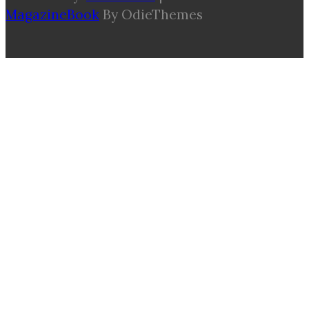
MagazineBook
By OdieThemes