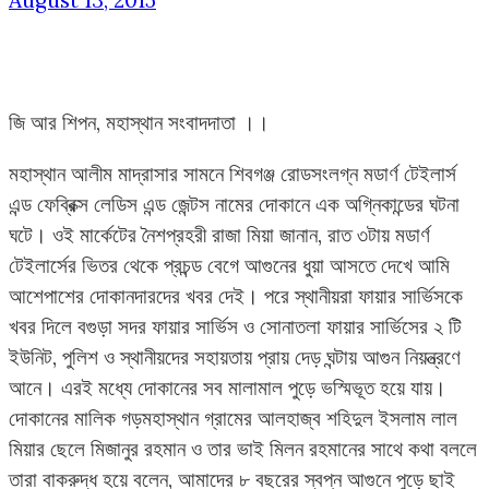
August 13, 2015
জি আর শিপন, মহাস্থান সংবাদদাতা ।।
মহাস্থান আলীম মাদ্রাসার সামনে শিবগঞ্জ রোডসংলগ্ন মডার্ণ টেইলার্স
এন্ড ফেব্রিক্স লেডিস এন্ড জেন্টস নামের দোকানে এক অগ্নিকান্ডের ঘটনা
ঘটে। ওই মার্কেটের নৈশপ্রহরী রাজা মিয়া জানান, রাত ৩টায় মডার্ণ
টেইলার্সের ভিতর থেকে প্রচন্ড বেগে আগুনের ধুয়া আসতে দেখে আমি
আশেপাশের দোকানদারদের খবর দেই। পরে স্থানীয়রা ফায়ার সার্ভিসকে
খবর দিলে বগুড়া সদর ফায়ার সার্ভিস ও সোনাতলা ফায়ার সার্ভিসের ২ টি
ইউনিট, পুলিশ ও স্থানীয়দের সহায়তায় প্রায় দেড় ঘন্টায় আগুন নিয়ন্ত্রণে
আনে। এরই মধ্যে দোকানের সব মালামাল পুড়ে ভস্মিভূত হয়ে যায়।
দোকানের মালিক গড়মহাস্থান গ্রামের আলহাজ্ব শহিদুল ইসলাম লাল
মিয়ার ছেলে মিজানুর রহমান ও তার ভাই মিলন রহমানের সাথে কথা বললে
তারা বাকরুদ্ধ হয়ে বলেন, আমাদের ৮ বছরের স্বপ্ন আগুনে পুড়ে ছাই