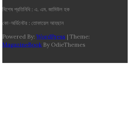
বিশেষ প্রতিনিধি : এ. এম. জামিউল হক
কো-অর্ডিনেটর : তোফায়েল আহছান
Powered By:
WordPress
|
Theme:
MagazineBook
By OdieThemes