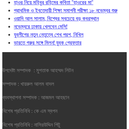
হাওর নিয়ে মহিবুর রহিমের কবিতা "হাওরের মা"
প্রাথমিক ও ইবতেদায়ী শিক্ষা সমাপনী পরীক্ষা ১৮ নভেম্বর শুরু
ওয়াদি আল সালাম, বিশ্বের সবচেয়ে বড় কবরস্থান
নভেম্বরে ঢাকায় খেলবেন মেসি!
যুবলীগের নতুন নেতৃত্বে শেখ পরশ, নিখিল
ভারতে গরুর সঙ্গে মিলন! যুবক গ্রেফতার
উপদেষ্টা সম্পাদক : মুশতাক আহম্মদ লিটন
সম্পাদক : খায়রুল আলম বাদল
ব্যবস্থাপনা সম্পাদক : আজমল আহছান
বিশেষ প্রতিনিধি : কে এম স্বপন
বিশেষ প্রতিনিধি : নাসিরউদ্দিন পিটু