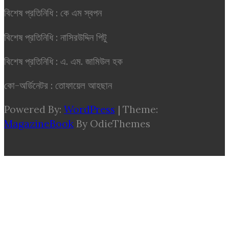
বিশেষ প্রতিনিধি : কে এম স্বপন
বিশেষ প্রতিনিধি : নাসিরউদ্দিন পিটু
বিশেষ প্রতিনিধি : এ. এম. জামিউল হক
কো-অর্ডিনেটর : তোফায়েল আহছান
Powered By:
WordPress
|
Theme:
MagazineBook
By OdieThemes