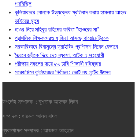
গণমিছিল
কুলিয়ারচরে বোনকে উত্ত্যক্তের প্রতিবাদ করায় হামলায় আহত
ভাইয়ের মৃত্যু
হাওর নিয়ে মহিবুর রহিমের কবিতা "হাওরের মা"
প্রাথমিক শিক্ষকদেরও হাজিরা আসছে বায়োমেট্রিকে
সরকারিভাবে বিনামূল্যে ড্রাইভিং প্রশিক্ষণ নিবেন যেভাবে
ভৈরবে স্ত্রীকে দিয়ে দেহ ব্যবসা, আটক ২ সহযোগী
পরীক্ষায় নকলের দায়ে ৫২ ঢাবি শিক্ষার্থী বহিষ্কার
সরেজমিনে কুলিয়ারচর নির্বাচন : ভোট নয় লুটের উৎসব
উপদেষ্টা সম্পাদক : মুশতাক আহম্মদ লিটন
সম্পাদক : খায়রুল আলম বাদল
ব্যবস্থাপনা সম্পাদক : আজমল আহছান