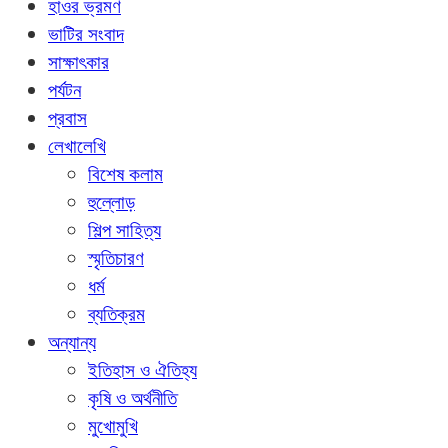
হাওর ভ্রমণ
ভাটির সংবাদ
সাক্ষাৎকার
পর্যটন
প্রবাস
লেখালেখি
বিশেষ কলাম
হুল্লোড়
শিল্প সাহিত্য
স্মৃতিচারণ
ধর্ম
ব্যতিক্রম
অন্যান্য
ইতিহাস ও ঐতিহ্য
কৃষি ও অর্থনীতি
মুখোমুখি