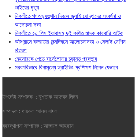
ভাইয়ের মৃত্যু
নিকলীতে গণঅভ্যুত্থান দিবসে জুলাই যোদ্ধাদের সংবর্ধনা ও
আলোচনা সভা
নিকলীতে ২০ পিস ইয়াবাসহ দুই কথিত মাদক কারবারি আটক
অষ্টগ্রামে বঙ্গমাতার জন্মদিবসে আলোচনাসভা ও সেলাই মেশিন
বিতরণ
নেইমারকে পেতে বার্সেলোনার চূড়ান্ত প্রস্তাব
সরকারিভাবে বিনামূল্যে ড্রাইভিং প্রশিক্ষণ নিবেন যেভাবে
উপদেষ্টা সম্পাদক : মুশতাক আহম্মদ লিটন
সম্পাদক : খায়রুল আলম বাদল
ব্যবস্থাপনা সম্পাদক : আজমল আহছান