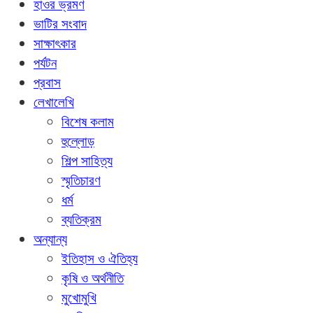
হাওর ভ্রমণ
ভাটির সংবাদ
সাক্ষাৎকার
পর্যটন
প্রবাস
লেখালেখি
বিশেষ কলাম
হুল্লোড়
শিল্প সাহিত্য
স্মৃতিচারণ
ধর্ম
ব্যতিক্রম
অন্যান্য
ইতিহাস ও ঐতিহ্য
কৃষি ও অর্থনীতি
মুখোমুখি