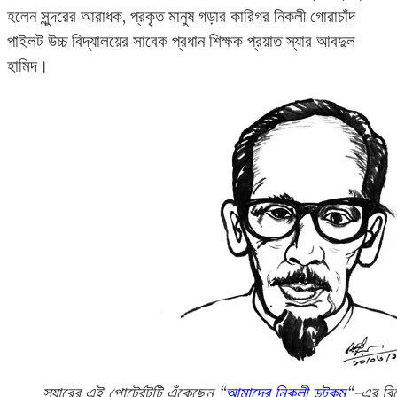
হলেন সুন্দরের আরাধক, প্রকৃত মানুষ গড়ার কারিগর নিকলী গোরাচাঁদ
পাইলট উচ্চ বিদ্যালয়ের সাবেক প্রধান শিক্ষক প্রয়াত স্যার আবদুল
হামিদ।
স্যারের এই পোর্ট্রেটটি এঁকেছেন “
আমাদের নিকলী ডটকম
“-এর বিশ