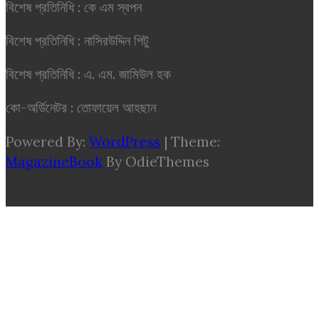
বিশেষ প্রতিনিধি : কে এম স্বপন
বিশেষ প্রতিনিধি : নাসিরউদ্দিন পিটু
বিশেষ প্রতিনিধি : এ. এম. জামিউল হক
কো-অর্ডিনেটর : তোফায়েল আহছান
Powered By:
WordPress
|
Theme:
MagazineBook
By OdieThemes