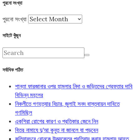
পুরনো সংখ্যা
পুরনো সংখ্যা
সাইটে খুঁজুন
সর্বাধিক পঠিত
শান্তা ফারজানার ওপর হামলার নিন্দা ও জড়িতদের গ্রেফতার দাবি
বিভিন্ন মহলের
নিকলীতে গণহত্যার বিচার, জুলাই সনদ বাস্তবায়ন দাবিতে
গণমিছিল
একশিরা রোগের কারণ ও প্রতিকার জেনে নিন
বিতর নামাযে দু’আ কুনুত না জানলে যা পড়বেন
কুলিয়ারচরে বোনকে উত্ত্যক্তের প্রতিবাদ করায় হামলায় আহত