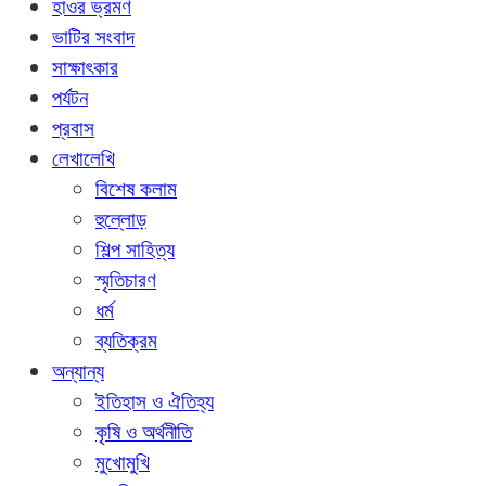
হাওর ভ্রমণ
ভাটির সংবাদ
সাক্ষাৎকার
পর্যটন
প্রবাস
লেখালেখি
বিশেষ কলাম
হুল্লোড়
শিল্প সাহিত্য
স্মৃতিচারণ
ধর্ম
ব্যতিক্রম
অন্যান্য
ইতিহাস ও ঐতিহ্য
কৃষি ও অর্থনীতি
মুখোমুখি