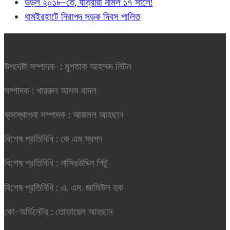
উড়ল ২০১৮-তে, যাত্রীরা নামল ১৭ সালে!
ধামইরহাটে নিরাপদ সড়ক দিবস পালিত
উপদেষ্টা সম্পাদক : মুশতাক আহম্মদ লিটন
সম্পাদক : খায়রুল আলম বাদল
ব্যবস্থাপনা সম্পাদক : আজমল আহছান
বিশেষ প্রতিনিধি : কে এম স্বপন
বিশেষ প্রতিনিধি : নাসিরউদ্দিন পিটু
বিশেষ প্রতিনিধি : এ. এম. জামিউল হক
কো-অর্ডিনেটর : তোফায়েল আহছান