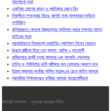
আলোচনা সভা
একশিরা রোগের কারণ ও প্রতিকার জেনে নিন
নিকলীতে গণহত্যার বিচার, জুলাই সনদ বাস্তবায়ন দাবিতে
গণমিছিল
কুলিয়ারচরে বোনকে উত্ত্যক্তের প্রতিবাদ করায় হামলায় আহত
ভাইয়ের মৃত্যু
সরকারিভাবে বিনামূল্যে ড্রাইভিং প্রশিক্ষণ নিবেন যেভাবে
ভৈরবে স্ত্রীকে দিয়ে দেহ ব্যবসা, আটক ২ সহযোগী
বাজিতপুরে রাব্বী হত্যা মামলার এক আসামি গ্রেপ্তার
ঢাবি’র খ-ইউনিটের ভর্তি পরীক্ষার ফল সোমবার প্রকাশ হবে
ইয়াবা ব্যবসায় সর্বোচ্চ শাস্তি মৃত্যুদণ্ড রেখে আইন আসছে
প্রাথমিক শিক্ষকদেরও হাজিরা আসছে বায়োমেট্রিকে
উপদেষ্টা সম্পাদক : মুশতাক আহম্মদ লিটন