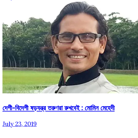
দেশী-বিদেশী ষড়যন্ত্র তরুণরা রুখবেই : মোমিন মেহেদী
July 23, 2019