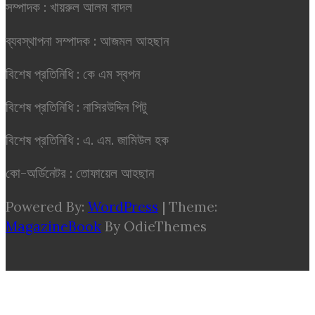
সম্পাদক : খায়রুল আলম বাদল
ব্যবস্থাপনা সম্পাদক : আজমল আহছান
বিশেষ প্রতিনিধি : কে এম স্বপন
বিশেষ প্রতিনিধি : নাসিরউদ্দিন পিটু
বিশেষ প্রতিনিধি : এ. এম. জামিউল হক
কো-অর্ডিনেটর : তোফায়েল আহছান
Powered By:
WordPress
|
Theme:
MagazineBook
By OdieThemes