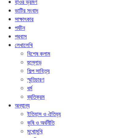
হাওর ভ্রমণ
ভাটির সংবাদ
সাক্ষাৎকার
পর্যটন
প্রবাস
লেখালেখি
বিশেষ কলাম
হুল্লোড়
শিল্প সাহিত্য
স্মৃতিচারণ
ধর্ম
ব্যতিক্রম
অন্যান্য
ইতিহাস ও ঐতিহ্য
কৃষি ও অর্থনীতি
মুখোমুখি