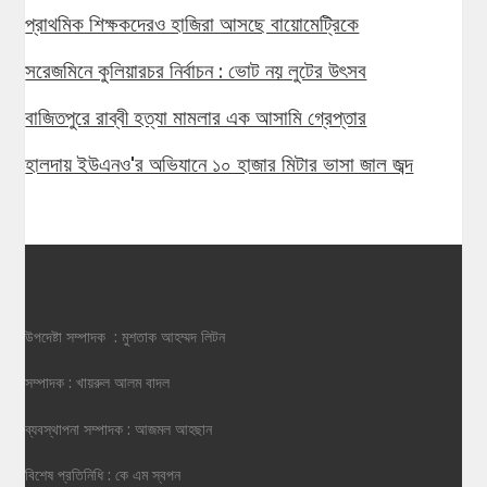
প্রাথমিক শিক্ষকদেরও হাজিরা আসছে বায়োমেট্রিকে
সরেজমিনে কুলিয়ারচর নির্বাচন : ভোট নয় লুটের উৎসব
বাজিতপুরে রাব্বী হত্যা মামলার এক আসামি গ্রেপ্তার
হালদায় ইউএনও'র অভিযানে ১০ হাজার মিটার ভাসা জাল জব্দ
উপদেষ্টা সম্পাদক : মুশতাক আহম্মদ লিটন
সম্পাদক : খায়রুল আলম বাদল
ব্যবস্থাপনা সম্পাদক : আজমল আহছান
বিশেষ প্রতিনিধি : কে এম স্বপন