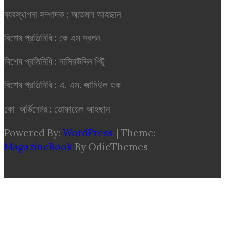
ব্যবস্থাপনা সম্পাদক : আজমল আহছান
বিশেষ প্রতিনিধি : কে এম স্বপন
বিশেষ প্রতিনিধি : নাসিরউদ্দিন পিটু
বিশেষ প্রতিনিধি : এ. এম. জামিউল হক
কো-অর্ডিনেটর : তোফায়েল আহছান
Powered By:
WordPress
|
Theme:
MagazineBook
By OdieThemes