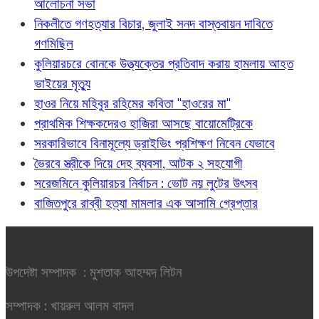
আলোচনা সভা
নিকলীতে গণহত্যার বিচার, জুলাই সনদ বাস্তবায়ন দাবিতে
গণমিছিল
কুলিয়ারচরে বোনকে উত্ত্যক্তের প্রতিবাদ করায় হামলায় আহত
ভাইয়ের মৃত্যু
হাওর নিয়ে মহিবুর রহিমের কবিতা "হাওরের মা"
প্রাথমিক শিক্ষকদেরও হাজিরা আসছে বায়োমেট্রিকে
সরকারিভাবে বিনামূল্যে ড্রাইভিং প্রশিক্ষণ নিবেন যেভাবে
ভৈরবে স্ত্রীকে দিয়ে দেহ ব্যবসা, আটক ২ সহযোগী
সরেজমিনে কুলিয়ারচর নির্বাচন : ভোট নয় লুটের উৎসব
বাজিতপুরে রাব্বী হত্যা মামলার এক আসামি গ্রেপ্তার
উপদেষ্টা সম্পাদক : মুশতাক আহম্মদ লিটন
সম্পাদক : খায়রুল আলম বাদল