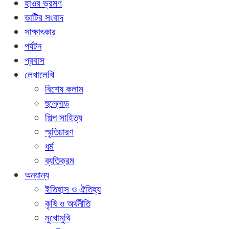
হাওর ভ্রমণ
ভাটির সংবাদ
সাক্ষাৎকার
পর্যটন
প্রবাস
লেখালেখি
বিশেষ কলাম
হুল্লোড়
শিল্প সাহিত্য
স্মৃতিচারণ
ধর্ম
ব্যতিক্রম
অন্যান্য
ইতিহাস ও ঐতিহ্য
কৃষি ও অর্থনীতি
মুখোমুখি