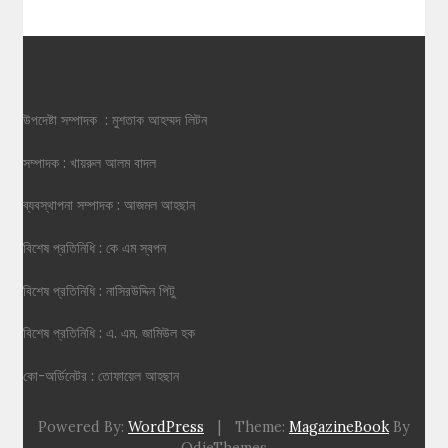
উপদেষ্টা সম্পাদক : মুশতাক আহম্মদ লিটন
সম্পাদক : খায়রুল আলম বাদল
ব্যবস্থাপনা সম্পাদক : আজমল আহছান
বিশেষ প্রতিনিধি : কে এম স্বপন
বিশেষ প্রতিনিধি : নাসিরউদ্দিন পিটু
বিশেষ প্রতিনিধি : এ. এম. জামিউল হক
কো-অর্ডিনেটর : তোফায়েল আহছান
Powered By:
WordPress
|
Theme:
MagazineBook
By
OdieThemes