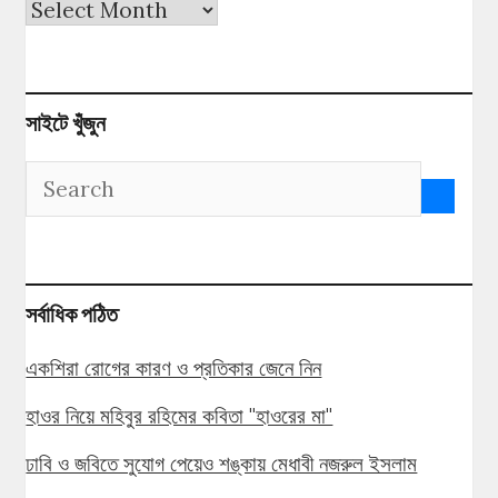
পুরনো
সংখ্যা
সাইটে খুঁজুন
সর্বাধিক পঠিত
একশিরা রোগের কারণ ও প্রতিকার জেনে নিন
হাওর নিয়ে মহিবুর রহিমের কবিতা "হাওরের মা"
ঢাবি ও জবিতে সুযোগ পেয়েও শঙ্কায় মেধাবী নজরুল ইসলাম