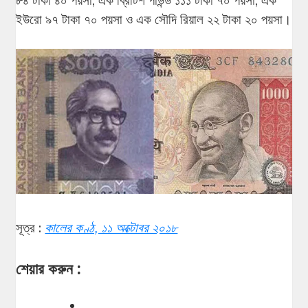
৮৪ টাকা ৪০ পয়সা, এক ব্রিটিশ পাউন্ড ১১১ টাকা ৭০ পয়সা, এক
ইউরো ৯৭ টাকা ৭০ পয়সা ও এক সৌদি রিয়াল ২২ টাকা ২০ পয়সা।
সূত্র :
কালের কণ্ঠ, ১১ অক্টোবর ২০১৮
শেয়ার করুন :