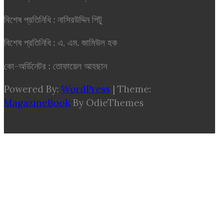
বিশেষ প্রতিনিধি : নাসিরউদ্দিন পিটু
বিশেষ প্রতিনিধি : এ. এম. জামিউল হক
কো-অর্ডিনেটর : তোফায়েল আহছান
Powered By:
WordPress
|
Theme:
MagazineBook
By OdieThemes