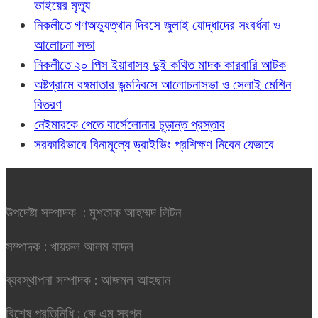
ভাইয়ের মৃত্যু
নিকলীতে গণঅভ্যুত্থান দিবসে জুলাই যোদ্ধাদের সংবর্ধনা ও
আলোচনা সভা
নিকলীতে ২০ পিস ইয়াবাসহ দুই কথিত মাদক কারবারি আটক
অষ্টগ্রামে বঙ্গমাতার জন্মদিবসে আলোচনাসভা ও সেলাই মেশিন
বিতরণ
নেইমারকে পেতে বার্সেলোনার চূড়ান্ত প্রস্তাব
সরকারিভাবে বিনামূল্যে ড্রাইভিং প্রশিক্ষণ নিবেন যেভাবে
উপদেষ্টা সম্পাদক : মুশতাক আহম্মদ লিটন
সম্পাদক : খায়রুল আলম বাদল
ব্যবস্থাপনা সম্পাদক : আজমল আহছান
বিশেষ প্রতিনিধি : কে এম স্বপন