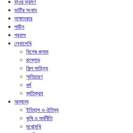
হাওর ভ্রমণ
ভাটির সংবাদ
সাক্ষাৎকার
পর্যটন
প্রবাস
লেখালেখি
বিশেষ কলাম
হুল্লোড়
শিল্প সাহিত্য
স্মৃতিচারণ
ধর্ম
ব্যতিক্রম
অন্যান্য
ইতিহাস ও ঐতিহ্য
কৃষি ও অর্থনীতি
মুখোমুখি