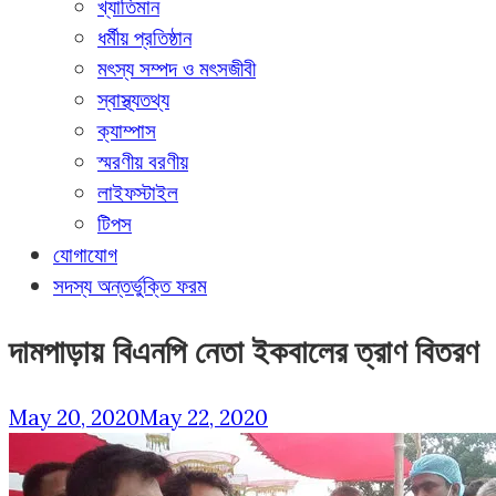
খ্যাতিমান
ধর্মীয় প্রতিষ্ঠান
মৎস্য সম্পদ ও মৎসজীবী
স্বাস্থ্যতথ্য
ক্যাম্পাস
স্মরণীয় বরণীয়
লাইফস্টাইল
টিপস
যোগাযোগ
সদস্য অন্তর্ভুক্তি ফরম
দামপাড়ায় বিএনপি নেতা ইকবালের ত্রাণ বিতরণ
May 20, 2020
May 22, 2020