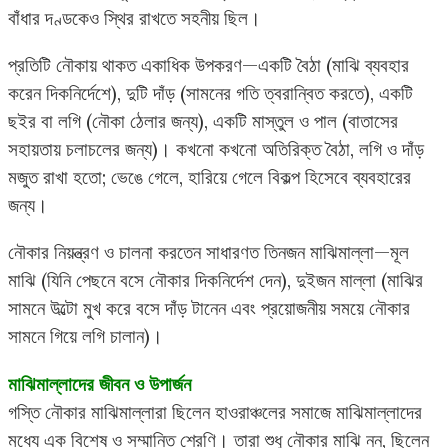
বাঁধার দণ্ডকেও স্থির রাখতে সহনীয় ছিল।
প্রতিটি নৌকায় থাকত একাধিক উপকরণ—একটি বৈঠা (মাঝি ব্যবহার
করেন দিকনির্দেশে), দুটি দাঁড় (সামনের গতি ত্বরান্বিত করতে), একটি
ছইর বা লগি (নৌকা ঠেলার জন্য), একটি মাস্তুল ও পাল (বাতাসের
সহায়তায় চলাচলের জন্য)। কখনো কখনো অতিরিক্ত বৈঠা, লগি ও দাঁড়
মজুত রাখা হতো; ভেঙে গেলে, হারিয়ে গেলে বিকল্প হিসেবে ব্যবহারের
জন্য।
নৌকার নিয়ন্ত্রণ ও চালনা করতেন সাধারণত তিনজন মাঝিমাল্লা—মূল
মাঝি (যিনি পেছনে বসে নৌকার দিকনির্দেশ দেন), দুইজন মাল্লা (মাঝির
সামনে উল্টো মুখ করে বসে দাঁড় টানেন এবং প্রয়োজনীয় সময়ে নৌকার
সামনে গিয়ে লগি চালান)।
মাঝিমাল্লাদের জীবন ও উপার্জন
গস্তি নৌকার মাঝিমাল্লারা ছিলেন হাওরাঞ্চলের সমাজে মাঝিমাল্লাদের
মধ্যে এক বিশেষ ও সম্মানিত শ্রেণি। তারা শুধু নৌকার মাঝি নন, ছিলেন