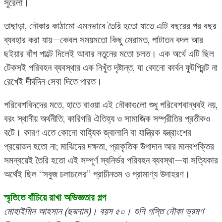
সুরেলা।
তাছাড়া, নৌকার কাঠামো এমনভাবে তৈরি হতো যাতে এটি বছরের পর বছর
ব্যবহার করা যায়—কেবল সময়মতো কিছু মেরামত, পাটাতন বদল আর
ছইয়ার বাঁশ পাল্টে দিলেই আবার নতুনের মতো চলত। এক অর্থে এটি ছিল
টেকসই পরিবহন ব্যবস্থার এক নিখুঁত দৃষ্টান্ত, যা কোনো কার্বন ফুটপ্রিন্ট না
রেখেই দীর্ঘদিন সেবা দিতে পারত।
পরিবেশবিদদের মতে, হাতে বাওয়া এই নৌকাগুলো শুধু পরিবেশবান্ধবই নয়,
বরং স্থানীয় অর্থনীতি, কারিগরি ঐতিহ্য ও সামাজিক সম্প্রীতির প্রতীকও
বটে। কারণ এতে কোনো বাহ্যিক জ্বালানি বা যান্ত্রিক যন্ত্রাংশের
প্রয়োজন হতো না; মাঝিদের দক্ষতা, প্রাকৃতিক উপাদান আর মানবশক্তির
সমন্বয়েই তৈরি হতো এই সম্পূর্ণ স্বনির্ভর পরিবহন ব্যবস্থা—যা সত্যিকার
অর্থেই ছিল “সবুজ চলাচলের” প্রাচীনতম ও প্রামাণ্য উদাহরণ।
স্মৃতিতে বাঁচিয়ে রাখা অভিজ্ঞতার গল্প
মোহাইমিন আহসান (ছদ্মনাম)। বয়স ৫০। শুনি গস্তি নৌকা ভ্রমণ