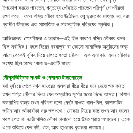
উপভোগ করতে পারতেন, গন্তব্যে পৌঁছাতে পারতেন পরিপূর্ণ গোপনীয়তা
রক্ষা করে। ফলে গস্তি নৌকা হয়ে উঠেছিল শুধু ভ্রমণের মাধ্যম নয়, বরং
গ্রামীণ জীবনের এক সামাজিক ও সাংস্কৃতিক পরিচয়ের প্রতীক।
আভিজাত্য, গোপনীয়তা ও আরাম—এই তিন কারণে গস্তি নৌকার কদর
ছিল সর্বাধিক। ফলে বিয়ের বরযাত্রা বা কোনো সামাজিক অনুষ্ঠানের জন্য
আগে থেকেই বুকিং দিয়ে রাখতে হতো নৌকা। এক এলাকায় এমন নৌকার
সংখ্যা ছিল হাতে গোনা দু-একটি মাত্র।
মৌসুমভিত্তিক সংকট ও পেশাগত টানাপোড়েন
বর্ষা ফুরিয়ে গেলে যখন হাওরের জলধারা ধীরে ধীরে সরে যেতে শুরু করত,
তখন গস্তি নৌকার দিনও যেন অস্তমিত সূর্যের মতো নিভে আসত। বিশাল
জলরাশির রাজ্য তখন পরিণত হতো ফেটে যাওয়া খাল-বিল, কাদামাটির
জমিন আর আঁকাবাঁকা সরু জলপথে। নৌকার নিচের কাষ্ঠ তখন আর জলের
পরশ পেত না; ভারী গস্তি নৌকা চালানো হয়ে উঠত প্রায় অসম্ভব। একে
একে শুকিয়ে যেত নদী, খাল, আর হাওরের বুকভরা নাব্যতা।