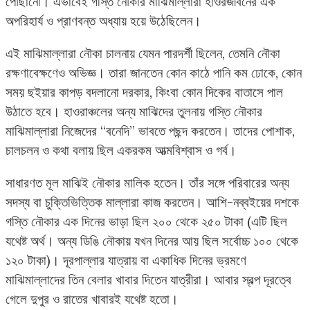
পৌঁছানো। এভাবেই গস্তি নৌকার মাঝিমাল্লারা হাওরজীবনের এক
অপরিহার্য ও প্রাণবন্ত অধ্যায় হয়ে উঠেছিলেন।
এই মাঝিমাল্লারা নৌকা চালনায় যেমন পারদর্শী ছিলেন, তেমনি নৌকা
রক্ষণাবেক্ষণেও অভিজ্ঞ। তারা জানতেন কোন কাঠে পানি কম ঢোকে, কোন
সময় ছইয়ার কাপড় বদলানো দরকার, কিংবা কোন দিকের বাতাসে পাল
উঠাতে হবে। হাওরাঞ্চলের অন্য মাঝিদের তুলনায় গস্তি নৌকার
মাঝিমাল্লারা নিজেদের “বনেদি” ভাবতে পছন্দ করতেন। তাদের পোশাক,
চালচলন ও কথা বলায় ছিল একরকম আত্মবিশ্বাস ও গর্ব।
সাধারণত মূল মাঝিই নৌকার মালিক হতেন। তাঁর সঙ্গে পরিবারের অন্য
সদস্য বা চুক্তিভিত্তিক মাল্লারা কাজ করতেন। আশি-নব্বইয়ের দশকে
গস্তি নৌকার এক দিনের ভাড়া ছিল ২০০ থেকে ২৫০ টাকা (এটি ছিল
যথেষ্ট অর্থ। অন্য ডিঙি নৌকায় যখন দিনের আয় ছিল সর্বোচ্চ ১০০ থেকে
১২০ টাকা)। দূরপাল্লার যাত্রায় বা একাধিক দিনের ভ্রমণে
মাঝিমাল্লাদের তিন বেলার খাবার দিতেন যাত্রীরা। আবার স্বল্প দূরত্বে
গেলে দুপুর ও রাতের খাবারই যথেষ্ট হতো।