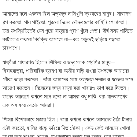
আমাদের দলে একজন ছিল অত্যন্ত হাসিখুশি স্বভাবের মানুষ। সারাক্ষণ
গল্প করতো, গান গাইতো, পুরনো দিনের নৌভ্রমণের কাহিনি শোনাতো।
তার উপস্থিতিতেই যেন পুরো যাত্রার প্রাণ খুঁজে পেত। দীর্ঘ সময় পানিতে
কাটালেও কখনো বিরক্তি আসতো না—বরং আনন্দই ছড়িয়ে পড়তো
চারপাশে।
যাত্রীরা সাধারণত ছিলেন শিক্ষিত ও ভদ্রলোক শ্রেণির মানুষ—
বিবাহযাত্রা, পারিবারিক ভ্রমণ বা আত্মীয় বাড়ি যাওয়া উপলক্ষে আমাদের
নৌকা ভাড়া করতেন। তাঁরা আমাদের সঙ্গে অত্যন্ত সম্মান ও যত্নের সঙ্গে
আচরণ করতেন। নিজেদের জন্য রান্না করা খাবারও ভাগ করে দিতেন।
তাদের আচরণে কখনো মনে হতো না আমরা শুধু মাঝি; বরং যাত্রাপথের
এক অঙ্গ হয়ে যেতাম আমরা।
শিশুরা বিশেষভাবে মজার ছিল। তারা কখনো কখনো আমাদের বৈঠা টানার
চেষ্টা করতো, হাসির ঝড়ে ভরিয়ে দিত নৌকা। কেউ কেউ সামনের খোলা
অংশে বসে শাপলা, শালুক, গাঙকলাসহ জলজ ফুল তুলত, আর আমরা