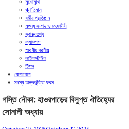
মুখোমুখি
খ্যাতিমান
ধর্মীয় প্রতিষ্ঠান
মৎস্য সম্পদ ও মৎসজীবী
স্বাস্থ্যতথ্য
ক্যাম্পাস
স্মরণীয় বরণীয়
লাইফস্টাইল
টিপস
যোগাযোগ
সদস্য অন্তর্ভুক্তি ফরম
গস্তি নৌকা: হাওরপাড়ের বিলুপ্ত ঐতিহ্যের
সোনালী অধ্যায়