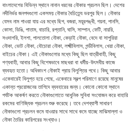
বাংলাদেশের বিভিন্ন স্থানে নানান ধরনের নৌকার প্রচলন ছিল। দেশের
নদীনির্ভর জনপদগুলো একসময় নৌকার বৈচিত্র্যে ভরপুর ছিল। নৌকার
যেসব নাম পাওয়া যায় এর মধ্যে ছিপ, বজরা, ময়ূরপঙ্খী, গয়না, পানসি,
কোসা, ডিঙি, পাতাম, বাচারি, রপ্তানি, ঘাসি, সাম্পান, ফেটি, নায়রি,
সওদাগরি, ইলশা, পালতোলা নৌকা, কেড়াই নৌকা, বেদে বা সাপুরিয়া
নৌকা, ভোট নৌকা, বৌচোরা নৌকা, লক্ষ্মীবিলাস, গন্ডীবিলাস, খেয়া নৌকা,
বাইচের নৌকা। এই নৌকাগুলোর মধ্যে কিছু ছিল যাত্রীবাহী, কিছু
পণ্যবাহী, আবার কিছু বিশেষভাবে মাছধরা বা ধর্মীয়-উৎসবীয় কাজে
ব্যবহৃত হতো। অধিকাংশ নৌকাই প্রায় বিলুপ্তির পথে। কিছু আবার
একেবারেই বিলুপ্ত হয়ে গেছে, একেবারে স্বল্প পরিমাণে রয়েছে মানুষের
একান্ত প্রয়োজনের তাগিদে ব্যবহারের জন্য। কোনো কোনো স্থানে
পর্যটক আকর্ষণ করতে নৌকাগুলোতে আধুনিক সুবিধা সংযোজন করে বাহারি
রকমের বাণিজ্যিক প্রচলন শুরু করেছে। তবে দেশব্যাপী সাধারণ
নৌকাগুলো প্রচলন কমে যাওয়ার সাথে সাথে কমে যাচ্ছে মাঝিমাল্লা ও
নৌকা তৈরির কারিগরের সংখ্যাও।