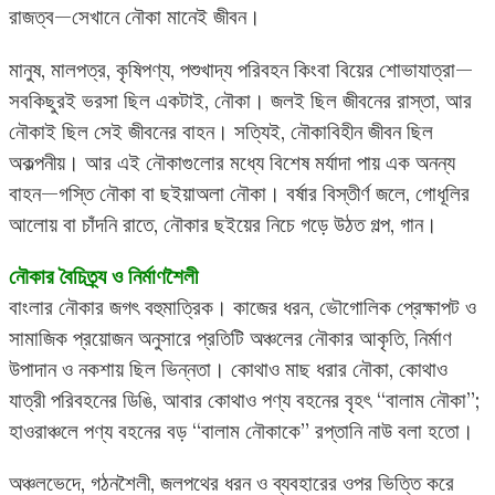
রাজত্ব—সেখানে নৌকা মানেই জীবন।
মানুষ, মালপত্র, কৃষিপণ্য, পশুখাদ্য পরিবহন কিংবা বিয়ের শোভাযাত্রা—
সবকিছুরই ভরসা ছিল একটাই, নৌকা। জলই ছিল জীবনের রাস্তা, আর
নৌকাই ছিল সেই জীবনের বাহন। সত্যিই, নৌকাবিহীন জীবন ছিল
অকল্পনীয়। আর এই নৌকাগুলোর মধ্যে বিশেষ মর্যাদা পায় এক অনন্য
বাহন—গস্তি নৌকা বা ছইয়াঅলা নৌকা। বর্ষার বিস্তীর্ণ জলে, গোধূলির
আলোয় বা চাঁদনি রাতে, নৌকার ছইয়ের নিচে গড়ে উঠত গল্প, গান।
নৌকার বৈচিত্র্য ও নির্মাণশৈলী
বাংলার নৌকার জগৎ বহুমাত্রিক। কাজের ধরন, ভৌগোলিক প্রেক্ষাপট ও
সামাজিক প্রয়োজন অনুসারে প্রতিটি অঞ্চলের নৌকার আকৃতি, নির্মাণ
উপাদান ও নকশায় ছিল ভিন্নতা। কোথাও মাছ ধরার নৌকা, কোথাও
যাত্রী পরিবহনের ডিঙি, আবার কোথাও পণ্য বহনের বৃহৎ “বালাম নৌকা”;
হাওরাঞ্চলে পণ্য বহনের বড় “বালাম নৌকাকে” রপ্তানি নাউ বলা হতো।
অঞ্চলভেদে, গঠনশৈলী, জলপথের ধরন ও ব্যবহারের ওপর ভিত্তি করে