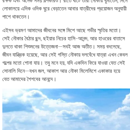
রক্ষক এবং অনেক সময় গল্পকারও। রাতে ঘাটে তাঁরা নৌকায় ঘুমাতেন, দিনে
লোকালয়ে এদিক ওদিক ঘুরে বেড়াতেন আবার যাত্রীদের প্রয়োজন অনুযায়ী
পাশে থাকতেন।
এইসব ভ্রমণ আমাদের জীবনের সঙ্গে মিশে আছে গভীর স্মৃতির মতো।
সেই নৌকার বৈঠার ছন্দ, ছইয়ার নিচের হাসি-আনন্দ, আর হাওরের বাতাসে
দুলতে থাকা শিশুমনের উত্তেজনা—সবই আজ অতীত। সময় বদলেছে,
জীবন যান্ত্রিক হয়েছে, আর সেই গস্তি নৌকায় দলবেঁধে যাত্রা এখন কেবল
গল্পের মতো শোনা যায়। তবু মনে হয়, যদি একদিন ফিরে যাওয়া যেত সেই
সোনালি দিনে—যখন জল, আকাশ আর নৌকা মিলেমিশে একাকার হয়ে
যেত আমাদের শৈশবের আনন্দে।