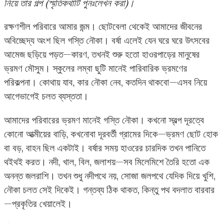
নিয়ে তার গল্প (স্মৃতিকথাটি পুনঃলেখন করা)।
রক্ষণশীল পরিবারে আমার জন্ম। ছোটবেলা থেকেই আমাদের জীবনের
অবিচ্ছেদ্য অংশ ছিল গস্তি নৌকা। বর্ষা এলেই যেন ঘরে ঘরে উৎসবের
আমেজ ছড়িয়ে পড়ত—কারণ, তখনই শুরু হতো হাওরপাড়ের মানুষের
ভ্রমণ মৌসুম। স্কুলের লম্বা ছুটি মানেই পারিবারিক ভ্রমণের
পরিকল্পনা। কোথায় যাব, কার নৌকা নেব, কতদিন থাকবো—এসব নিয়ে
আগেভাগেই চলত ব্যস্ততা।
আমাদের পরিবারের ভ্রমণ মানেই গস্তি নৌকা। কখনো স্বল্প দূরত্বে
কোনো আত্মীয়ের বাড়ি, কখনোবা দূরবর্তী গ্রামের দিকে—ভ্রমণ ছোট হোক
বা বড়, বাহন ছিল একটাই। বর্ষার সময় হাওরের চারদিক তখন পানিতে
থইথই করত। নদী, খাল, বিল, জলাশয়—সব মিলেমিশে তৈরি হতো এক
অনন্ত জলরাশি। তখন শুধু নদীপথে নয়, সোজা জলপথে যেদিক দিয়ে খুশি,
নৌকা চলত সেই দিকেই। গন্তব্য ঠিক থাকত, কিন্তু পথ বদলাত বারবার
—প্রকৃতির খেয়ালেই।