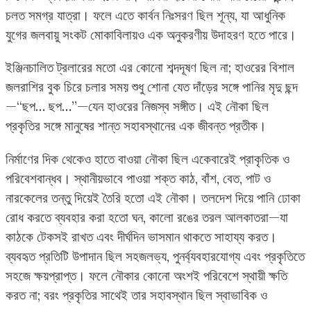
চলত সমগ্র যাত্রা। ফলে এতে কার্বন নিঃসরণ ছিল শূন্য, যা আধুনিক
যুগের জলবায়ু সংকট মোকাবিলায়ও এক অনুকরণীয় উদাহরণ হতে পারে।
ইঞ্জিনচালিত ট্রলারের মতো এর কোনো শব্দদূষণ ছিল না; হাওরের বিশাল
জলরাশির বুক চিরে চলার সময় শুধু শোনা যেত দাঁড়ের সঙ্গে পানির মৃদু ছন্দ
—“ছপ… ছপ…”—যেন হাওরের নিজস্ব সঙ্গীত। এই নৌকা ছিল
প্রকৃতির সঙ্গে মানুষের শান্ত সহাবস্থানের এক জীবন্ত প্রতীক।
নির্মাণের দিক থেকেও হাতে বাওয়া নৌকা ছিল একেবারেই প্রাকৃতিক ও
পরিবেশবান্ধব। স্থানীয়ভাবে পাওয়া শক্ত কাঠ, বাঁশ, বেত, পাট ও
নারকেলের তন্তু দিয়েই তৈরি হতো এই নৌকা। তলদেশ দিয়ে পানি ঢোকা
রোধ করতে ব্যবহার করা হতো ঘন, কালো রঙের তরল আলকাতরা—যা
কাঠকে টেকসই রাখত এবং দীর্ঘদিন ভাসমান থাকতে সাহায্য করত।
ব্যবহৃত প্রতিটি উপাদান ছিল সহজলভ্য, পুনর্ব্যবহারযোগ্য এবং প্রকৃতিতে
সহজে ক্ষয়প্রাপ্ত। ফলে নৌকার কোনো অংশই পরিবেশে স্থায়ী ক্ষতি
করত না; বরং প্রকৃতির সাথেই তার সহাবস্থান ছিল স্বাভাবিক ও