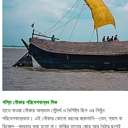
গস্তি নৌকার পরিবেশবান্ধব দিক
হাতে বাওয়া নৌকার অন্যতম সৌন্দর্য ও বৈশিষ্ট্য ছিল এর নিখুঁত
পরিবেশবান্ধবতা। এই নৌকায় কোনো ধরনের জ্বালানি—তেল, গ্যাস বা
ডিজেল—ব্যবহার করা হতো না। মাঝির হাতের জোর আর বৈঠার ছন্দেই