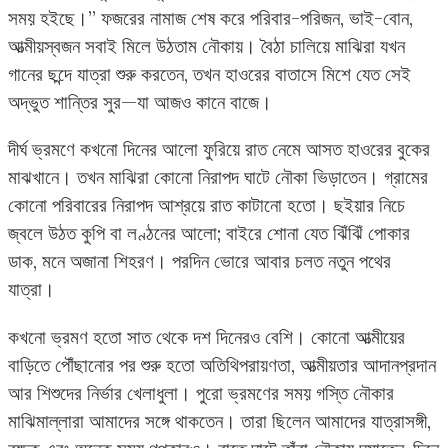
সময় হইছে।” ফজরের নামাজ শেষ করে পরিবার-পরিজন, ভাই-বোন,
আত্মীয়স্বজন সবাই মিলে উঠতাম নৌকায়। বৈঠা চালিয়ে মাঝিরা যখন
গানের ছন্দে যাত্রা শুরু করতেন, তখন হাওরের বাতাসে মিশে যেত সেই
অদ্ভুত শান্তির সুর—যা আজও কানে বাজে।
দীর্ঘ ভ্রমণে কখনো দিনের আলো ফুরিয়ে রাত নেমে আসত হাওরের বুকের
মাঝখানে। তখন মাঝিরা কোনো নিরাপদ ঘাটে নৌকা ভিড়াতেন। গ্রামের
কোনো পরিবারের নিরাপদ আশ্রয়ে রাত কাটানো হতো। ছইয়ার নিচে
জ্বলে উঠত কুপি বা লণ্ঠনের আলো; বাইরে শোনা যেত ঝিঁঝিঁ পোকার
ডাক, মনে অজানা শিহরণ। পরদিন ভোরে আবার চলত নতুন পথের
যাত্রা।
কখনো ভ্রমণ হতো সাত থেকে দশ দিনেরও বেশি। কোনো আত্মীয়ের
বাড়িতে পৌঁছানোর পর শুরু হতো অতিথিপরায়ণতা, আত্মীয়তার আদানপ্রদান
আর শিশুদের নির্ভার খেলাধুলা। পুরো ভ্রমণের সময় গস্তি নৌকার
মাঝিমাল্লারা আমাদের সঙ্গে থাকতেন। তারা ছিলেন আমাদের যাত্রাসঙ্গী,