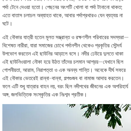
পর্দা টেনে দেওয়া হতো। পেছনের অংশটি খোলা বা পর্দা টানানো থাকত;
এতে বাতাস চলাচল অব্যাহত থাকে, আবার পর্দাপ্রথারও যেন ব্যত্যয় না
ঘটে।
এই নৌকার যাত্রী হতেন মূলত সম্ভ্রান্ত ও রক্ষণশীল পরিবারের সদস্যরা—
বিশেষত নারীরা, যারা সমাজের চোখে পর্দানশীন থেকেও প্রকৃতির সৌন্দর্য
উপভোগ করতেন এই ছাউনির আড়ালে বসে। নদীর ঢেউয়ে দুলতে থাকা
এই ছাউনিওয়ালা নৌকা হয়ে উঠত তাঁদের চলমান আশ্রয়—যেখানে ছিল
গোপনীয়তা, আরাম, নিরাপত্তা ও এক অনন্য শান্তি। অনেকে দীর্ঘ সফরে
এই নৌকার ভেতরেই রান্না-বান্না, গল্পগুজব বা নামাজ আদায় করতেন।
ফলে এটি শুধু যাত্রার বাহন নয়, বরং ছিল নদীপথের জীবনের এক অপরিহার্য
অঙ্গ, জলভিত্তিক সংস্কৃতির এক নিঃশব্দ প্রতীক।