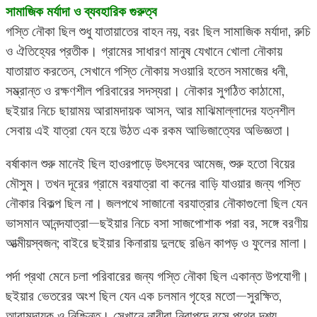
সামাজিক মর্যাদা ও ব্যবহারিক গুরুত্ব
গস্তি নৌকা ছিল শুধু যাতায়াতের বাহন নয়, বরং ছিল সামাজিক মর্যাদা, রুচি
ও ঐতিহ্যের প্রতীক। গ্রামের সাধারণ মানুষ যেখানে খোলা নৌকায়
যাতায়াত করতেন, সেখানে গস্তি নৌকায় সওয়ারি হতেন সমাজের ধনী,
সম্ভ্রান্ত ও রক্ষণশীল পরিবারের সদস্যরা। নৌকার সুগঠিত কাঠামো,
ছইয়ার নিচে ছায়াময় আরামদায়ক আসন, আর মাঝিমাল্লাদের যত্নশীল
সেবায় এই যাত্রা যেন হয়ে উঠত এক রকম আভিজাত্যের অভিজ্ঞতা।
বর্ষাকাল শুরু মানেই ছিল হাওরপাড়ে উৎসবের আমেজ, শুরু হতো বিয়ের
মৌসুম। তখন দূরের গ্রামে বরযাত্রা বা কনের বাড়ি যাওয়ার জন্য গস্তি
নৌকার বিকল্প ছিল না। জলপথে সাজানো বরযাত্রার নৌকাগুলো ছিল যেন
ভাসমান আনন্দযাত্রা—ছইয়ার নিচে বসা সাজপোশাক পরা বর, সঙ্গে বরণীয়
আত্মীয়স্বজন; বাইরে ছইয়ার কিনারায় দুলছে রঙিন কাপড় ও ফুলের মালা।
পর্দা প্রথা মেনে চলা পরিবারের জন্য গস্তি নৌকা ছিল একান্ত উপযোগী।
ছইয়ার ভেতরের অংশ ছিল যেন এক চলমান গৃহের মতো—সুরক্ষিত,
আরামদায়ক ও নিশ্চিন্ত। সেখানে নারীরা নিরাপদে বসে পথের দৃশ্য