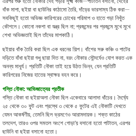
এরপর শুরু হতো নৌকার দেহ গড়ার সূক্ষ্ম কাজ—পাটাতন বসানো, দেহের
বাঁক মাপা, ছইয়া বা ছাউনির কাঠামো তৈরি, দাঁড়ের ভারসাম্য ঠিক করা—
সবকিছুই হতো অভিজ্ঞ কারিগরের চোখের পরিমাপ ও হাতে গড়া নিখুঁত
কৌশলে। কোনো নকশা বা যন্ত্র ছিল না; প্রজন্মের পর প্রজন্মে মুখে মুখে
শেখা অভিজ্ঞতাই ছিল তাঁদের মাপকাঠি।
ছইয়ার বাঁক তৈরি করা ছিল এক ধরনের শিল্প। বাঁশের সরু কঞ্চি ও পাটের
দড়িতে বাঁধা ছইয়া শুধু ছায়া দিত না, বরং নৌকার সৌন্দর্যেও যোগ করত এক
অনন্য মাধুর্য। প্রতিটি নৌকা তাই হয়ে উঠত ভিন্ন, যেন প্রতিটি
কারিগরের নিজের হাতের স্বাক্ষর বহন করে।
গস্তি নৌকা: আভিজাত্যের প্রতীক
গস্তি নৌকা বা ছইয়াঅলা নৌকা ছিল একেবারে আলাদা ধাঁচের। দৈর্ঘ্যে
২৫ থেকে ৩০ ফুট এবং প্রস্থে ৩ থেকে ৫ ফুটের এই নৌকাটি দেখতে
যেমন আকর্ষণীয়, তেমনি ছিল ভ্রমণেও আরামদায়ক। শক্ত কাঠের
তলদেশ, তারও ওপর সমতল অংশে গোড়া’য় বসানো হতো পাটাতন, এরপর
ছাউনি বা ছইয়া বসানো হতো।