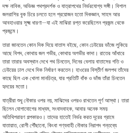
দক্ষ নাবিক, অভিজ্ঞ পথপ্রদর্শক ও যাত্রাপথের নির্ভরযোগ্য সঙ্গী। বিশাল
জলরাশির বুক চিরে চলতে হলে প্রয়োজন হতো দিকজ্ঞান, সাহস আর
আবহাওয়ার সূক্ষ্ম ধারণা—যা এই মাঝিরা রপ্ত করেছিলেন প্রজন্ম থেকে
প্রজন্মে।
তারা জানতেন কোন দিক দিয়ে বাতাস বইছে, কোন ঢেউয়ের ভাঁজে লুকিয়ে
আছে বিপদ, কোথায় জল গভীর, কোথায় অগভীর কাদা। রাতের আঁধারে
তারা তারার অবস্থান দেখে পথ চিনতেন, দিনের বেলায় বাতাসের গতি ও
ঢেউয়ের ঢাল দেখে দিক নির্ধারণ করতেন। হাওরের বিস্তীর্ণ জলপথ তাঁদের
কাছে ছিল এক খোলা মানচিত্র, যার প্রতিটি বাঁক ও ভাঁজ তাঁরা চিনতেন
হৃদয়ের মতো।
যাত্রীরা শুধু নৌকার ওপর নয়, মাঝিদের ওপরও রাখতেন পূর্ণ আস্থা। তারা
ছিলেন যোগাযোগের মাধ্যম, সংবাদবাহক, আবার অনেক সময়
অতিথিপরায়ণ গল্পকারও। তাদের হাতেই নির্ভর করত দূরের গ্রামে
যাতায়াত, রোগী পৌঁছানো, কিংবা পণ্যবাহী নৌকার নিরাপদ গন্তব্যে