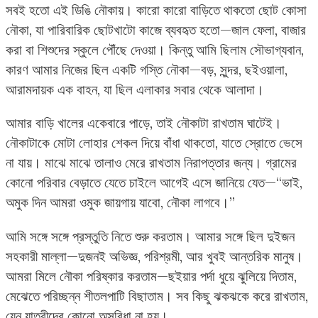
সবই হতো এই ডিঙি নৌকায়। কারো কারো বাড়িতে থাকতো ছোট কোসা
নৌকা, যা পারিবারিক ছোটখাটো কাজে ব্যবহৃত হতো—জাল ফেলা, বাজার
করা বা শিশুদের স্কুলে পৌঁছে দেওয়া। কিন্তু আমি ছিলাম সৌভাগ্যবান,
কারণ আমার নিজের ছিল একটি গস্তি নৌকা—বড়, সুন্দর, ছইওয়ালা,
আরামদায়ক এক বাহন, যা ছিল এলাকার সবার থেকে আলাদা।
আমার বাড়ি খালের একেবারে পাড়ে, তাই নৌকাটা রাখতাম ঘাটেই।
নৌকাটাকে মোটা লোহার শেকল দিয়ে বাঁধা থাকতো, যাতে স্রোতে ভেসে
না যায়। মাঝে মাঝে তালাও মেরে রাখতাম নিরাপত্তার জন্য। গ্রামের
কোনো পরিবার বেড়াতে যেতে চাইলে আগেই এসে জানিয়ে যেত—“ভাই,
অমুক দিন আমরা ওমুক জায়গায় যাবো, নৌকা লাগবে।”
আমি সঙ্গে সঙ্গে প্রস্তুতি নিতে শুরু করতাম। আমার সঙ্গে ছিল দুইজন
সহকারী মাল্লা—দুজনই অভিজ্ঞ, পরিশ্রমী, আর খুবই আন্তরিক মানুষ।
আমরা মিলে নৌকা পরিষ্কার করতাম—ছইয়ার পর্দা ধুয়ে ঝুলিয়ে দিতাম,
মেঝেতে পরিচ্ছন্ন শীতলপাটি বিছাতাম। সব কিছু ঝকঝকে করে রাখতাম,
যেন যাত্রীদের কোনো অসুবিধা না হয়।