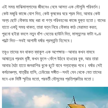
এই সময় মাঝিমাল্লাদের জীবনেও নেমে আসত এক মৌসুমি পরিবর্তন।
কেউ মজুরি কাজে যোগ দিত, কেউ কৃষকের ঘরে শ্রম দিত, আবার কেউ
অন্য ছোট নৌকায় মাছ ধরা বা পণ্য পরিবহনের কাজে যুক্ত হতো। যাদের
হাতে একটু সময় থাকত, তারা যত্ন নিয়ে নৌকার কাঠ মেরামত করত,
পুরনো ছইয়া বদলে নতুন বাঁশ-বেতের ছাউনি দিত, মাস্তুলের ফাটা দণ্ড
পাল্টে দিত—সবই আগামী বর্ষার প্রস্তুতি হিসেবে।
তবুও তাদের মন থাকত ব্যাকুল এক অপেক্ষায়—আবার কখন নামবে
আষাঢ়ের প্রথম বৃষ্টি, কখন ফুলে-ফেঁপে উঠবে হাওরের বুক, আর তারা
আবার বৈঠা হাতে জলরাশির বুকে ছুটে যাবে গন্তব্যের পথে। বর্ষার সেই
কর্মচাঞ্চল্য, যাত্রীর হাসি, ঢেউয়ের সঙ্গীত—সবই যেন থেকে যেত তাদের
মনে এক মিষ্টি স্মৃতির মতো, পরবর্তী মৌসুমের প্রতিশ্রুতির মতো।