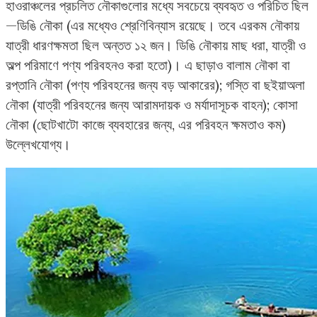
হাওরাঞ্চলের প্রচলিত নৌকাগুলোর মধ্যে সবচেয়ে ব্যবহৃত ও পরিচিত ছিল
—ডিঙি নৌকা (এর মধ্যেও শ্রেণিবিন্যাস রয়েছে। তবে এরকম নৌকায়
যাত্রী ধারণক্ষমতা ছিল অন্তত ১২ জন। ডিঙি নৌকায় মাছ ধরা, যাত্রী ও
অল্প পরিমাণে পণ্য পরিবহনও করা হতো)। এ ছাড়াও বালাম নৌকা বা
রপ্তানি নৌকা (পণ্য পরিবহনের জন্য বড় আকারের); গস্তি বা ছইয়াঅলা
নৌকা (যাত্রী পরিবহনের জন্য আরামদায়ক ও মর্যাদাসূচক বাহন); কোসা
নৌকা (ছোটখাটো কাজে ব্যবহারের জন্য, এর পরিবহন ক্ষমতাও কম)
উল্লেখযোগ্য।