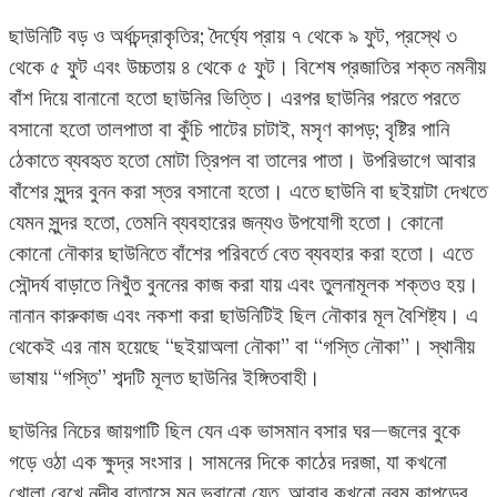
ছাউনিটি বড় ও অর্ধচন্দ্রাকৃতির; দৈর্ঘ্যে প্রায় ৭ থেকে ৯ ফুট, প্রস্থে ৩
থেকে ৫ ফুট এবং উচ্চতায় ৪ থেকে ৫ ফুট। বিশেষ প্রজাতির শক্ত নমনীয়
বাঁশ দিয়ে বানানো হতো ছাউনির ভিত্তি। এরপর ছাউনির পরতে পরতে
বসানো হতো তালপাতা বা কুঁচি পাটের চাটাই, মসৃণ কাপড়; বৃষ্টির পানি
ঠেকাতে ব্যবহৃত হতো মোটা ত্রিপল বা তালের পাতা। উপরিভাগে আবার
বাঁশের সুন্দর বুনন করা স্তর বসানো হতো। এতে ছাউনি বা ছইয়াটা দেখতে
যেমন সুন্দর হতো, তেমনি ব্যবহারের জন্যও উপযোগী হতো। কোনো
কোনো নৌকার ছাউনিতে বাঁশের পরিবর্তে বেত ব্যবহার করা হতো। এতে
সৌন্দর্য বাড়াতে নিখুঁত বুননের কাজ করা যায় এবং তুলনামূলক শক্তও হয়।
নানান কারুকাজ এবং নকশা করা ছাউনিটিই ছিল নৌকার মূল বৈশিষ্ট্য। এ
থেকেই এর নাম হয়েছে “ছইয়াঅলা নৌকা” বা “গস্তি নৌকা”। স্থানীয়
ভাষায় “গস্তি” শব্দটি মূলত ছাউনির ইঙ্গিতবাহী।
ছাউনির নিচের জায়গাটি ছিল যেন এক ভাসমান বসার ঘর—জলের বুকে
গড়ে ওঠা এক ক্ষুদ্র সংসার। সামনের দিকে কাঠের দরজা, যা কখনো
খোলা রেখে নদীর বাতাসে মন ভরানো যেত, আবার কখনো নরম কাপড়ের