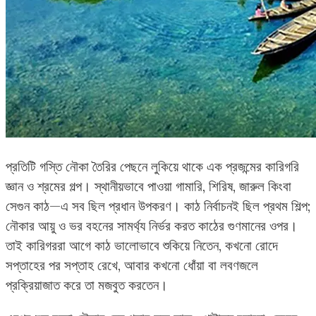
প্রতিটি গস্তি নৌকা তৈরির পেছনে লুকিয়ে থাকে এক প্রজন্মের কারিগরি
জ্ঞান ও শ্রমের গল্প। স্থানীয়ভাবে পাওয়া গামারি, শিরিষ, জারুল কিংবা
সেগুন কাঠ—এ সব ছিল প্রধান উপকরণ। কাঠ নির্বাচনই ছিল প্রথম শিল্প;
নৌকার আয়ু ও ভর বহনের সামর্থ্য নির্ভর করত কাঠের গুণমানের ওপর।
তাই কারিগররা আগে কাঠ ভালোভাবে শুকিয়ে নিতেন, কখনো রোদে
সপ্তাহের পর সপ্তাহ রেখে, আবার কখনো ধোঁয়া বা লবণজলে
প্রক্রিয়াজাত করে তা মজবুত করতেন।