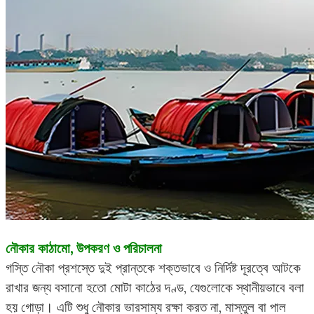
নৌকার কাঠামো, উপকরণ ও পরিচালনা
গস্তি নৌকা প্রশস্তে দুই প্রান্তকে শক্তভাবে ও নির্দিষ্ট দূরত্বে আটকে
রাখার জন্য বসানো হতো মোটা কাঠের দণ্ড, যেগুলোকে স্থানীয়ভাবে বলা
হয় গোড়া। এটি শুধু নৌকার ভারসাম্য রক্ষা করত না, মাস্তুল বা পাল