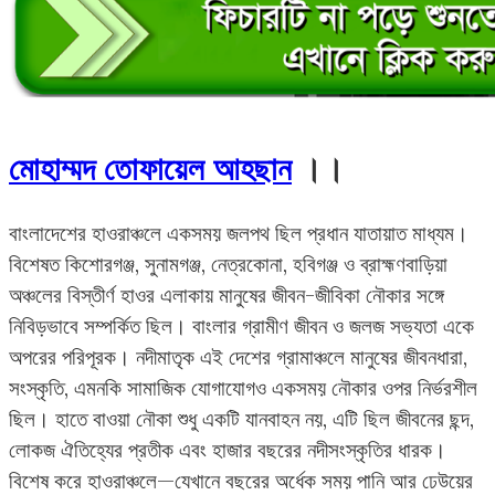
মোহাম্মদ তোফায়েল আহছান
।।
বাংলাদেশের হাওরাঞ্চলে একসময় জলপথ ছিল প্রধান যাতায়াত মাধ্যম।
বিশেষত কিশোরগঞ্জ, সুনামগঞ্জ, নেত্রকোনা, হবিগঞ্জ ও ব্রাহ্মণবাড়িয়া
অঞ্চলের বিস্তীর্ণ হাওর এলাকায় মানুষের জীবন-জীবিকা নৌকার সঙ্গে
নিবিড়ভাবে সম্পর্কিত ছিল। বাংলার গ্রামীণ জীবন ও জলজ সভ্যতা একে
অপরের পরিপূরক। নদীমাতৃক এই দেশের গ্রামাঞ্চলে মানুষের জীবনধারা,
সংস্কৃতি, এমনকি সামাজিক যোগাযোগও একসময় নৌকার ওপর নির্ভরশীল
ছিল। হাতে বাওয়া নৌকা শুধু একটি যানবাহন নয়, এটি ছিল জীবনের ছন্দ,
লোকজ ঐতিহ্যের প্রতীক এবং হাজার বছরের নদীসংস্কৃতির ধারক।
বিশেষ করে হাওরাঞ্চলে—যেখানে বছরের অর্ধেক সময় পানি আর ঢেউয়ের