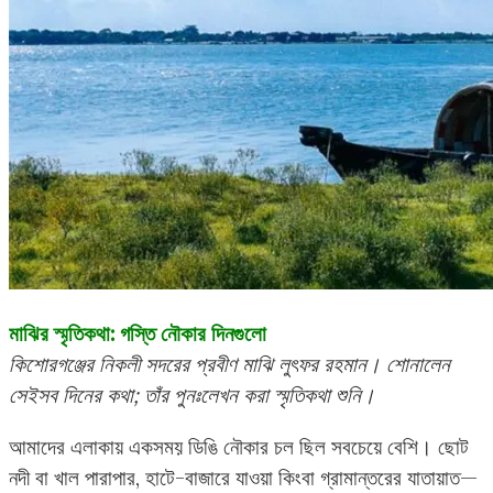
মাঝির স্মৃতিকথা: গস্তি নৌকার দিনগুলো
কিশোরগঞ্জের নিকলী সদরের প্রবীণ মাঝি লুৎফর রহমান। শোনালেন
সেইসব দিনের কথা; তাঁর পুনঃলেখন করা স্মৃতিকথা শুনি।
আমাদের এলাকায় একসময় ডিঙি নৌকার চল ছিল সবচেয়ে বেশি। ছোট
নদী বা খাল পারাপার, হাটে-বাজারে যাওয়া কিংবা গ্রামান্তরের যাতায়াত—