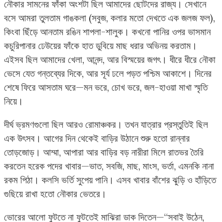
নৌকার সামনের ফাঁকা অংশটা ছিল আমাদের ছোটদের রাজ্য। সেখানে
বসে আমরা তুলতাম গাঙকলা (সবুজ, কলার মতো দেখতে এক জলজ ফল),
কিংবা ছিঁড়ে আনতাম রঙিন শাপলা-শালুক। কখনো পানির ওপর ভাসমান
কচুরিপানার ঢেউয়ের ফাঁকে হাত ডুবিয়ে মাছ ধরার অভিনয় করতাম।
এইসব ছিল আমাদের খেলা, আনন্দ, আর বিস্ময়ের জগৎ। ধীরে ধীরে নৌকা
ভেসে যেত গন্তব্যের দিকে, আর সূর্য ঢলে পড়ত পশ্চিম আকাশে। দিনের
শেষে ফিরে আসতাম ঘরে—মন ভরে, চোখ ভরে, জল-হাওয়া মাখা স্মৃতি
নিয়ে।
দীর্ঘ ভ্রমণগুলো ছিল আরও রোমাঞ্চকর। তখন যাত্রার প্রস্তুতিই ছিল
এক উৎসব। আগের দিন থেকেই বাড়ির উঠানে শুরু হতো রান্নার
তোড়জোড়। আম্মা, আপারা আর বাড়ির বড় নারীরা মিলে রাতভর তৈরি
করতেন হরেক পদের খাবার—ভাত, সবজি, মাছ, মাংস, ভর্তা, এমনকি নানা
রকম পিঠা। কলসি ভর্তি সুপেয় পানি। এসব খাবার বাঁশের ঝুড়ি ও হাঁড়িতে
গুছিয়ে রাখা হতো নৌকার ভেতরে।
ভোরের আলো ফুটতে না ফুটতেই মাঝিরা ডাক দিতেন—“সবাই উঠেন,