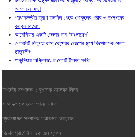
নিকলীতে গণঅভ্যুত্থান দিবসে জুলাই যোদ্ধাদের সংবর্ধনা ও
আলোচনা সভা
প্রধানমন্ত্রীর ত্রাণ তহবিল থেকে গোকুলের গরীব ও দুঃস্থদের
কম্বল বিতরণ
আর্মেনিয়ার একটি জেলার নাম ‘বাংলাদেশ’
৩ কমিটি বিলুপ্ত করে কেন্দ্রের তোপের মুখে কিশোরগঞ্জ জেলা
ছাত্রলীগ
পাকুন্দিয়ায় অগ্নিকাণ্ডে কোটি টাকার ক্ষতি
উপদেষ্টা সম্পাদক : মুশতাক আহম্মদ লিটন
সম্পাদক : খায়রুল আলম বাদল
ব্যবস্থাপনা সম্পাদক : আজমল আহছান
বিশেষ প্রতিনিধি : কে এম স্বপন