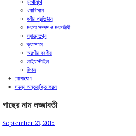
মুখোমুখি
খ্যাতিমান
ধর্মীয় প্রতিষ্ঠান
মৎস্য সম্পদ ও মৎসজীবী
স্বাস্থ্যতথ্য
ক্যাম্পাস
স্মরণীয় বরণীয়
লাইফস্টাইল
টিপস
যোগাযোগ
সদস্য অন্তর্ভুক্তি ফরম
গাছের নাম লজ্জাবতী
September 21, 2015