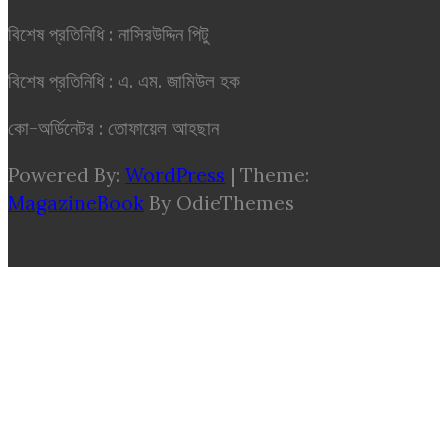
বিশেষ প্রতিনিধি : নাসিরউদ্দিন পিটু
বিশেষ প্রতিনিধি : এ. এম. জামিউল হক
কো-অর্ডিনেটর : তোফায়েল আহছান
Powered By:
WordPress
|
Theme:
MagazineBook
By OdieThemes