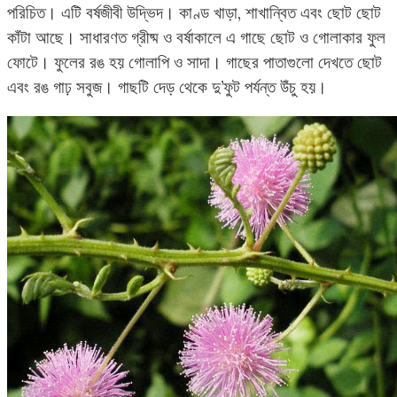
পরিচিত। এটি বর্ষজীবী উদ্ভিদ। কাণ্ড খাড়া, শাখান্বিত এবং ছোট ছোট
কাঁটা আছে। সাধারণত গ্রীষ্ম ও বর্ষাকালে এ গাছে ছোট ও গোলাকার ফুল
ফোটে। ফুলের রঙ হয় গোলাপি ও সাদা। গাছের পাতাগুলো দেখতে ছোট
এবং রঙ গাঢ় সবুজ। গাছটি দেড় থেকে দু’ফুট পর্যন্ত উঁচু হয়।