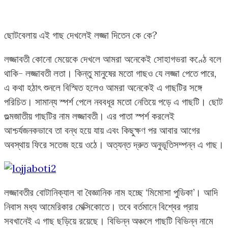
ছোটবেলায় এই গাছ দেখলেই লজ্জা দিতেন কে কে?
লজ্জাবতী কোনো মেয়েকে দেখলে আমরা অনেকেই সোহাগভরা কণ্ঠে বলে
থাকি- লজ্জাবতী লতা। কিন্তু মানুষের মতো গাছও যে লজ্জা পেতে পারে,
এ কথা হঠাৎ শুনলে বিস্মিত হলেও আমরা অনেকেই এ গাছটির সঙ্গে
পরিচিত। সামান্য স্পর্শ পেলে নববধূর মতো নেতিয়ে পড়ে এ গাছটি। ছোট
গুল্মজাতীয় গাছটির নাম লজ্জাবতী। এর পাতা স্পর্শ করলেই
আশ্চর্যজনকভাবে তা বন্ধ হয়ে যায় এবং কিছুক্ষণ পর আবার আগের
অবস্থায় ফিরে সতেজ হয়ে ওঠে। অত্যন্ত দ্রুত অনুভূতিসম্পন্ন এ গাছ।
লজ্জাবতীর বোটানিক্যাল বা বৈজ্ঞানিক নাম হচ্ছে ‘মিমোসা পুডিকা’। আদি
নিবাস মধ্য আমেরিকার মেক্সিকোতে। তবে বর্তমানে বিশ্বের প্রায়
সবখানেই এ গাছ ছড়িয়ে রয়েছে। বিভিন্ন অঞ্চলে গাছটি বিভিন্ন নামে