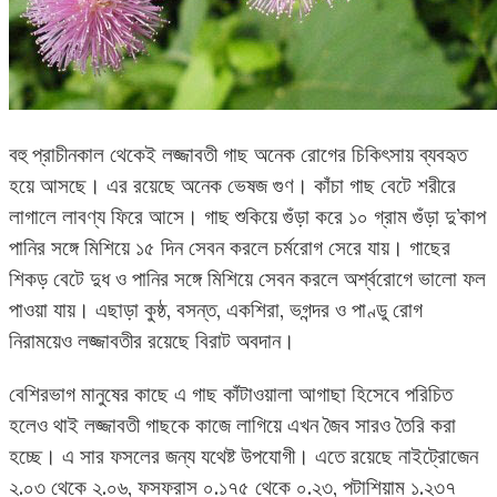
বহু প্রাচীনকাল থেকেই লজ্জাবতী গাছ অনেক রোগের চিকিৎসায় ব্যবহৃত
হয়ে আসছে। এর রয়েছে অনেক ভেষজ গুণ। কাঁচা গাছ বেটে শরীরে
লাগালে লাবণ্য ফিরে আসে। গাছ শুকিয়ে গুঁড়া করে ১০ গ্রাম গুঁড়া দু’কাপ
পানির সঙ্গে মিশিয়ে ১৫ দিন সেবন করলে চর্মরোগ সেরে যায়। গাছের
শিকড় বেটে দুধ ও পানির সঙ্গে মিশিয়ে সেবন করলে অর্শ্বরোগে ভালো ফল
পাওয়া যায়। এছাড়া কুষ্ঠ, বসন্ত, একশিরা, ভগন্দর ও পাণ্ডু রোগ
নিরাময়েও লজ্জাবতীর রয়েছে বিরাট অবদান।
বেশিরভাগ মানুষের কাছে এ গাছ কাঁটাওয়ালা আগাছা হিসেবে পরিচিত
হলেও থাই লজ্জাবতী গাছকে কাজে লাগিয়ে এখন জৈব সারও তৈরি করা
হচ্ছে। এ সার ফসলের জন্য যথেষ্ট উপযোগী। এতে রয়েছে নাইট্রোজেন
২.০৩ থেকে ২.০৬, ফসফরাস ০.১৭৫ থেকে ০.২৩, পটাশিয়াম ১.২৩৭