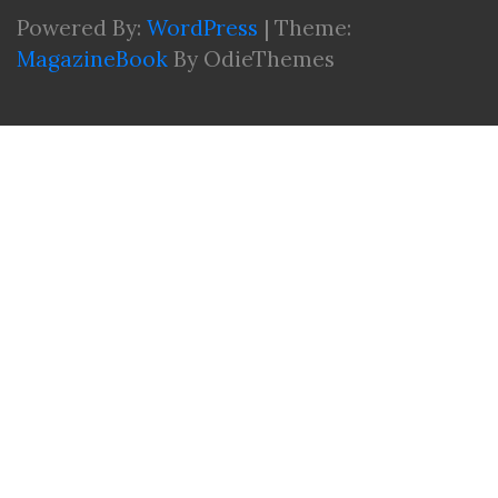
Powered By:
WordPress
|
Theme:
MagazineBook
By OdieThemes