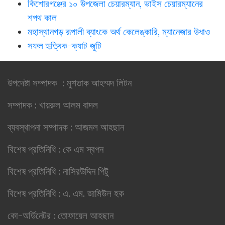
কিশোরগঞ্জের ১০ উপজেলা চেয়ারম্যান, ভাইস চেয়ারম্যানের
শপথ কাল
মহাস্থানগড় রূপালী ব্যাংকে অর্থ কেলেঙ্কারি, ম্যানেজার উধাও
সফল হৃত্বিক-ক্যাট জুটি
উপদেষ্টা সম্পাদক : মুশতাক আহম্মদ লিটন
সম্পাদক : খায়রুল আলম বাদল
ব্যবস্থাপনা সম্পাদক : আজমল আহছান
বিশেষ প্রতিনিধি : কে এম স্বপন
বিশেষ প্রতিনিধি : নাসিরউদ্দিন পিটু
বিশেষ প্রতিনিধি : এ. এম. জামিউল হক
কো-অর্ডিনেটর : তোফায়েল আহছান