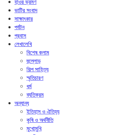
হাওর ভ্রমণ
ভাটির সংবাদ
সাক্ষাৎকার
পর্যটন
প্রবাস
লেখালেখি
বিশেষ কলাম
হুল্লোড়
শিল্প সাহিত্য
স্মৃতিচারণ
ধর্ম
ব্যতিক্রম
অন্যান্য
ইতিহাস ও ঐতিহ্য
কৃষি ও অর্থনীতি
মুখোমুখি