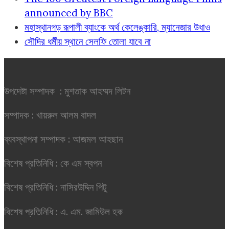
announced by BBC
মহাস্থানগড় রূপালী ব্যাংকে অর্থ কেলেঙ্কারি, ম্যানেজার উধাও
সৌদির ধর্মীয় স্থানে সেলফি তোলা যাবে না
উপদেষ্টা সম্পাদক : মুশতাক আহম্মদ লিটন
সম্পাদক : খায়রুল আলম বাদল
ব্যবস্থাপনা সম্পাদক : আজমল আহছান
বিশেষ প্রতিনিধি : কে এম স্বপন
বিশেষ প্রতিনিধি : নাসিরউদ্দিন পিটু
বিশেষ প্রতিনিধি : এ. এম. জামিউল হক