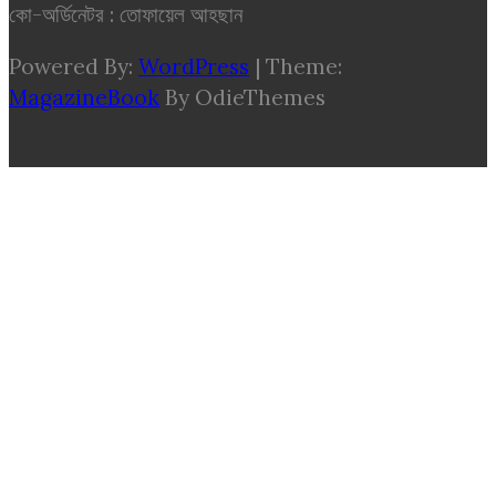
কো-অর্ডিনেটর : তোফায়েল আহছান
Powered By:
WordPress
|
Theme:
MagazineBook
By OdieThemes