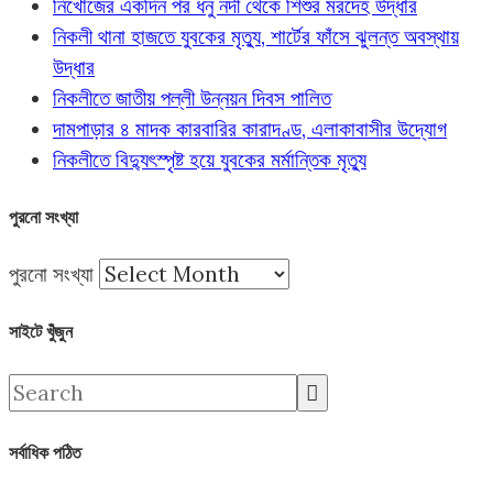
নিখোঁজের একদিন পর ধনু নদী থেকে শিশুর মরদেহ উদ্ধার
নিকলী থানা হাজতে যুবকের মৃত্যু, শার্টের ফাঁসে ঝুলন্ত অবস্থায়
উদ্ধার
নিকলীতে জাতীয় পল্লী উন্নয়ন দিবস পালিত
দামপাড়ার ৪ মাদক কারবারির কারাদণ্ড, এলাকাবাসীর উদ্যোগ
নিকলীতে বিদ্যুৎস্পৃষ্ট হয়ে যুবকের মর্মান্তিক মৃত্যু
পুরনো সংখ্যা
পুরনো সংখ্যা
সাইটে খুঁজুন
সর্বাধিক পঠিত