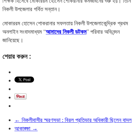
শিক্ষক হিসেবে মোকাররম হোসেন শোকরানার কর্মজীবনের শুরু হয়। তিনি
নিকলী উপজেলার গর্বিত সন্তান।
মোকাররম হোসেন শোকরানার সফলতায় নিকলী উপজেলাকেন্দ্রিক প্রথম
অনলাইন সংবাদমাধ্যম “
আমাদের নিকলী ডটকম
” পরিবার অভিনন্দন
জানিয়েছে।
শেয়ার করুন :
←
নিকলীবাসীর স্মরণসভা : বিরল প্রতিভার অধিকারী ছিলেন বাদল
আকাঙ্ক্ষা
→