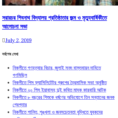
সরারচর শিবনাথ বিদ্যালয় প্রতিষ্ঠাতার জন্ম ও মৃত্যুবার্ষিকীতে
আলোচনা সভা
July 2, 2019
সর্বশেষ লেখা
নিকলীতে গণহত্যার বিচার, জুলাই সনদ বাস্তবায়ন দাবিতে
গণমিছিল
নিকলীতে পিস ফ্যাসিলিটেটর গ্রুপের ত্রৈমাসিক সভা অনুষ্ঠিত
নিকলীতে ২০ পিস ইয়াবাসহ দুই কথিত মাদক কারবারি আটক
নিকলীতে ৮ বছরের শিশুকে ধর্ষণের অভিযোগে তিন সন্তানের জনক
গ্রেপ্তার
নিকলীতে শান্তি, শৃঙ্খলা ও জনসচেতনতা বৃদ্ধিতে যুবকদের