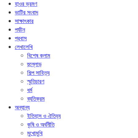
হাওর ভ্রমণ
ভাটির সংবাদ
সাক্ষাৎকার
পর্যটন
প্রবাস
লেখালেখি
বিশেষ কলাম
হুল্লোড়
শিল্প সাহিত্য
স্মৃতিচারণ
ধর্ম
ব্যতিক্রম
অন্যান্য
ইতিহাস ও ঐতিহ্য
কৃষি ও অর্থনীতি
মুখোমুখি