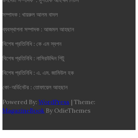
উপদেষ্টা সম্পাদক : মুশতাক আহম্মদ লিটন
সম্পাদক : খায়রুল আলম বাদল
ব্যবস্থাপনা সম্পাদক : আজমল আহছান
বিশেষ প্রতিনিধি : কে এম স্বপন
বিশেষ প্রতিনিধি : নাসিরউদ্দিন পিটু
বিশেষ প্রতিনিধি : এ. এম. জামিউল হক
কো-অর্ডিনেটর : তোফায়েল আহছান
Powered By:
WordPress
|
Theme:
MagazineBook
By OdieThemes