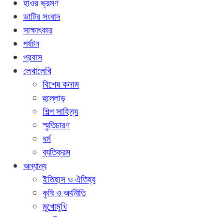
হাওর ভ্রমণ
ভাটির সংবাদ
সাক্ষাৎকার
পর্যটন
প্রবাস
লেখালেখি
বিশেষ কলাম
হুল্লোড়
শিল্প সাহিত্য
স্মৃতিচারণ
ধর্ম
ব্যতিক্রম
অন্যান্য
ইতিহাস ও ঐতিহ্য
কৃষি ও অর্থনীতি
মুখোমুখি