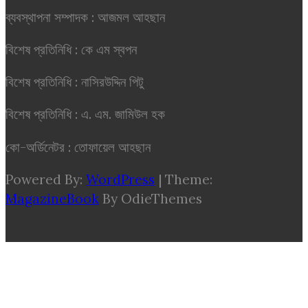
ব্যবস্থাপনা সম্পাদক : আজমল আহছান
বিশেষ প্রতিনিধি : কে এম স্বপন
বিশেষ প্রতিনিধি : নাসিরউদ্দিন পিটু
বিশেষ প্রতিনিধি : এ. এম. জামিউল হক
কো-অর্ডিনেটর : তোফায়েল আহছান
Powered By:
WordPress
|
Theme:
MagazineBook
By OdieThemes