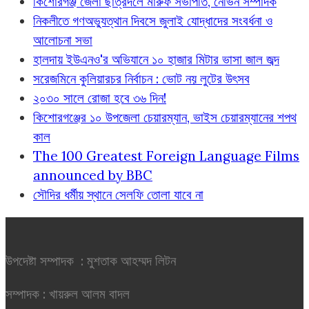
কিশোরগঞ্জ জেলা ছাত্রদলে মারুফ সভাপতি, নেভিন সম্পাদক
নিকলীতে গণঅভ্যুত্থান দিবসে জুলাই যোদ্ধাদের সংবর্ধনা ও
আলোচনা সভা
হালদায় ইউএনও'র অভিযানে ১০ হাজার মিটার ভাসা জাল জব্দ
সরেজমিনে কুলিয়ারচর নির্বাচন : ভোট নয় লুটের উৎসব
২০৩০ সালে রোজা হবে ৩৬ দিন!
কিশোরগঞ্জের ১০ উপজেলা চেয়ারম্যান, ভাইস চেয়ারম্যানের শপথ
কাল
The 100 Greatest Foreign Language Films
announced by BBC
সৌদির ধর্মীয় স্থানে সেলফি তোলা যাবে না
উপদেষ্টা সম্পাদক : মুশতাক আহম্মদ লিটন
সম্পাদক : খায়রুল আলম বাদল