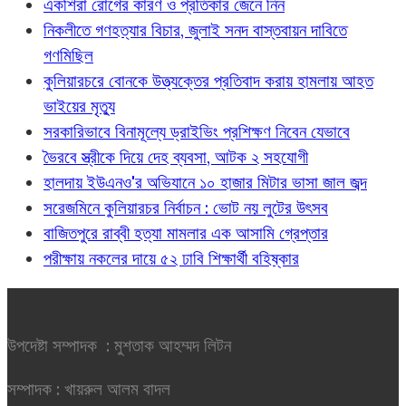
একশিরা রোগের কারণ ও প্রতিকার জেনে নিন
নিকলীতে গণহত্যার বিচার, জুলাই সনদ বাস্তবায়ন দাবিতে
গণমিছিল
কুলিয়ারচরে বোনকে উত্ত্যক্তের প্রতিবাদ করায় হামলায় আহত
ভাইয়ের মৃত্যু
সরকারিভাবে বিনামূল্যে ড্রাইভিং প্রশিক্ষণ নিবেন যেভাবে
ভৈরবে স্ত্রীকে দিয়ে দেহ ব্যবসা, আটক ২ সহযোগী
হালদায় ইউএনও'র অভিযানে ১০ হাজার মিটার ভাসা জাল জব্দ
সরেজমিনে কুলিয়ারচর নির্বাচন : ভোট নয় লুটের উৎসব
বাজিতপুরে রাব্বী হত্যা মামলার এক আসামি গ্রেপ্তার
পরীক্ষায় নকলের দায়ে ৫২ ঢাবি শিক্ষার্থী বহিষ্কার
উপদেষ্টা সম্পাদক : মুশতাক আহম্মদ লিটন
সম্পাদক : খায়রুল আলম বাদল