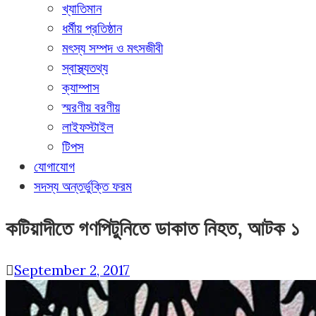
খ্যাতিমান
ধর্মীয় প্রতিষ্ঠান
মৎস্য সম্পদ ও মৎসজীবী
স্বাস্থ্যতথ্য
ক্যাম্পাস
স্মরণীয় বরণীয়
লাইফস্টাইল
টিপস
যোগাযোগ
সদস্য অন্তর্ভুক্তি ফরম
কটিয়াদীতে গণপিটুনিতে ডাকাত নিহত, আটক ১
September 2, 2017