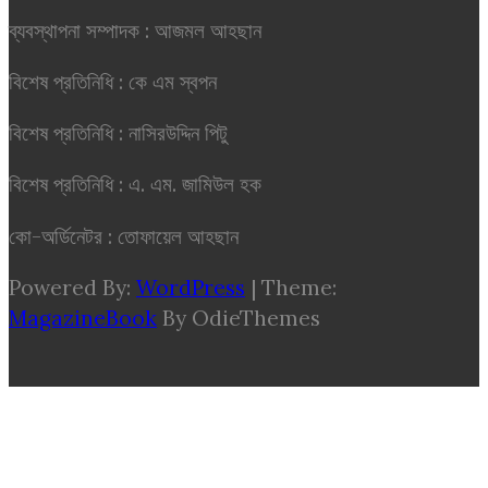
ব্যবস্থাপনা সম্পাদক : আজমল আহছান
বিশেষ প্রতিনিধি : কে এম স্বপন
বিশেষ প্রতিনিধি : নাসিরউদ্দিন পিটু
বিশেষ প্রতিনিধি : এ. এম. জামিউল হক
কো-অর্ডিনেটর : তোফায়েল আহছান
Powered By:
WordPress
|
Theme:
MagazineBook
By OdieThemes