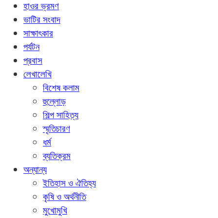
হাওর ভ্রমণ
ভাটির সংবাদ
সাক্ষাৎকার
পর্যটন
প্রবাস
লেখালেখি
বিশেষ কলাম
হুল্লোড়
শিল্প সাহিত্য
স্মৃতিচারণ
ধর্ম
ব্যতিক্রম
অন্যান্য
ইতিহাস ও ঐতিহ্য
কৃষি ও অর্থনীতি
মুখোমুখি