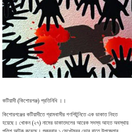
কটিয়াদী (কিশোরগঞ্জ) প্রতিনিধি ।।
কিশোরগঞ্জের কটিয়াদীতে গ্রামবাসীর গণপিটুনিতে এক ডাকাত নিহত
হয়েছে। খোকন (২৭) নামের ডাকাতদলের আরেক সদস্য আহত অবস্থায়
পুলিশ আটক করেছে। শুক্রবার ১ সেপ্টেম্বর ভোর রাতে উপজেলার