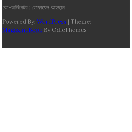
কো-অর্ডিনেটর : তোফায়েল আহছান
Powered By:
WordPress
|
Theme:
MagazineBook
By OdieThemes