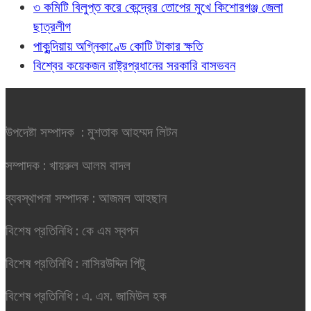
৩ কমিটি বিলুপ্ত করে কেন্দ্রের তোপের মুখে কিশোরগঞ্জ জেলা
ছাত্রলীগ
পাকুন্দিয়ায় অগ্নিকাণ্ডে কোটি টাকার ক্ষতি
বিশ্বের কয়েকজন রাষ্ট্রপ্রধানের সরকারি বাসভবন
উপদেষ্টা সম্পাদক : মুশতাক আহম্মদ লিটন
সম্পাদক : খায়রুল আলম বাদল
ব্যবস্থাপনা সম্পাদক : আজমল আহছান
বিশেষ প্রতিনিধি : কে এম স্বপন
বিশেষ প্রতিনিধি : নাসিরউদ্দিন পিটু
বিশেষ প্রতিনিধি : এ. এম. জামিউল হক