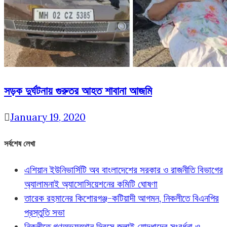
সড়ক দুর্ঘটনায় গুরুতর আহত শাবানা আজমি
January 19, 2020
সর্বশেষ লেখা
এশিয়ান ইউনিভার্সিটি অব বাংলাদেশের সরকার ও রাজনীতি বিভাগের
অ্যালামনাই অ্যাসোসিয়েশনের কমিটি ঘোষণা
তারেক রহমানের কিশোরগঞ্জ-কটিয়াদী আগমন, নিকলীতে বিএনপির
প্রস্তুতি সভা
নিকলীতে গণঅভ্যুত্থান দিবসে জুলাই যোদ্ধাদের সংবর্ধনা ও