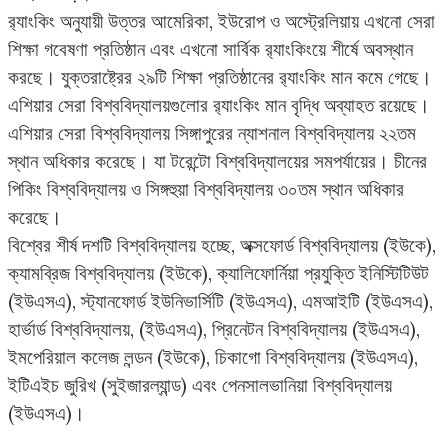
র‌্যাংকিং অনুযায়ী উত্তর আমেরিকা, ইউরোপ ও অস্ট্রেলিয়ায় এখনো সেরা
শিক্ষা গবেষণা প্রতিষ্ঠান এবং এখনো সার্বিক র‌্যাংকিংয়ে শীর্ষে অবস্থান
করছে। যুক্তরাষ্ট্রের ২৯টি শিক্ষা প্রতিষ্ঠানের র‌্যাংকিং মান কমে গেছে।
এশিয়ার সেরা বিশ্ববিদ্যালয়গুলোর র‌্যাংকিং মান বৃদ্ধি অব্যাহত রয়েছে।
এশিয়ার সেরা বিশ্ববিদ্যালয় সিঙ্গাপুরের ন্যাশনাল বিশ্ববিদ্যালয় ২২তম
স্থান অধিকার করেছে। যা টরেন্টো বিশ্ববিদ্যালয়ের সমপর্যায়ের। চীনের
পিকিং বিশ্ববিদ্যালয় ও সিঙ্গহুয়া বিশ্ববিদ্যালয় ৩০তম স্থান অধিকার
করেছে।
বিশ্বের শীর্ষ দশটি বিশ্ববিদ্যালয় হচ্ছে, অক্সফোর্ড বিশ্ববিদ্যালয় (ইউকে),
ক্যামব্রিজ বিশ্ববিদ্যালয় (ইউকে), ক্যালিফোর্নিয়া প্রযুক্তি ইনিস্টিটিউট
(ইউএসএ), স্ট্যানফোর্ড ইউনিভার্সিটি (ইউএসএ), এমআইটি (ইউএসএ),
হার্ভার্ড বিশ্ববিদ্যালয়, (ইউএসএ), প্রিনেটন বিশ্ববিদ্যালয় (ইউএসএ),
ইমপেরিয়াল কলেজ লন্ডন (ইউকে), চিকাগো বিশ্ববিদ্যালয় (ইউএসএ),
ইটিএইচ জুরিখ (সুইজারল্যান্ড) এবং পেনসালভানিয়া বিশ্ববিদ্যালয়
(ইউএসএ)।