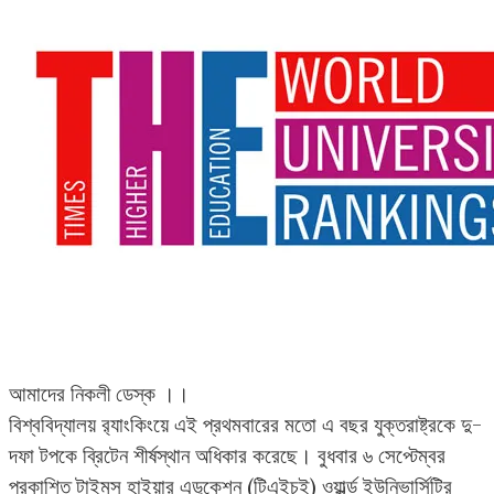
আমাদের নিকলী ডেস্ক ।।
বিশ্ববিদ্যালয় র‌্যাংকিংয়ে এই প্রথমবারের মতো এ বছর যুক্তরাষ্ট্রকে দু-
দফা টপকে ব্রিটেন শীর্ষস্থান অধিকার করেছে। বুধবার ৬ সেপ্টেম্বর
প্রকাশিত টাইমস হাইয়ার এডুকেশন (টিএইচই) ওয়ার্ল্ড ইউনিভার্সিটির