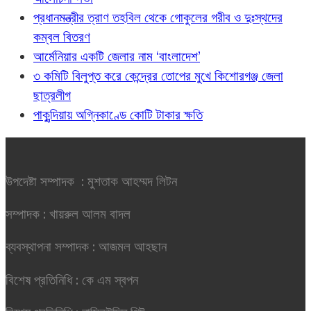
প্রধানমন্ত্রীর ত্রাণ তহবিল থেকে গোকুলের গরীব ও দুঃস্থদের
কম্বল বিতরণ
আর্মেনিয়ার একটি জেলার নাম ‘বাংলাদেশ’
৩ কমিটি বিলুপ্ত করে কেন্দ্রের তোপের মুখে কিশোরগঞ্জ জেলা
ছাত্রলীগ
পাকুন্দিয়ায় অগ্নিকাণ্ডে কোটি টাকার ক্ষতি
উপদেষ্টা সম্পাদক : মুশতাক আহম্মদ লিটন
সম্পাদক : খায়রুল আলম বাদল
ব্যবস্থাপনা সম্পাদক : আজমল আহছান
বিশেষ প্রতিনিধি : কে এম স্বপন