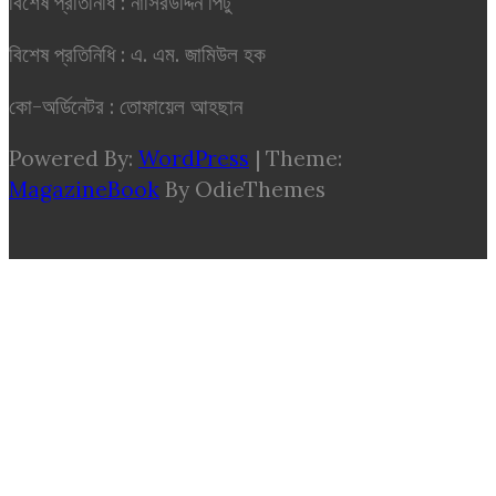
বিশেষ প্রতিনিধি : নাসিরউদ্দিন পিটু
বিশেষ প্রতিনিধি : এ. এম. জামিউল হক
কো-অর্ডিনেটর : তোফায়েল আহছান
Powered By:
WordPress
|
Theme:
MagazineBook
By OdieThemes