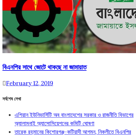
বিএনপির সাথে জোটে থাকছে না জামায়াত
February 12, 2019
সর্বশেষ লেখা
এশিয়ান ইউনিভার্সিটি অব বাংলাদেশের সরকার ও রাজনীতি বিভাগের
অ্যালামনাই অ্যাসোসিয়েশনের কমিটি ঘোষণা
তারেক রহমানের কিশোরগঞ্জ-কটিয়াদী আগমন, নিকলীতে বিএনপির