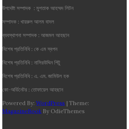
উপদেষ্টা সম্পাদক : মুশতাক আহম্মদ লিটন
সম্পাদক : খায়রুল আলম বাদল
ব্যবস্থাপনা সম্পাদক : আজমল আহছান
বিশেষ প্রতিনিধি : কে এম স্বপন
বিশেষ প্রতিনিধি : নাসিরউদ্দিন পিটু
বিশেষ প্রতিনিধি : এ. এম. জামিউল হক
কো-অর্ডিনেটর : তোফায়েল আহছান
Powered By:
WordPress
|
Theme:
MagazineBook
By OdieThemes