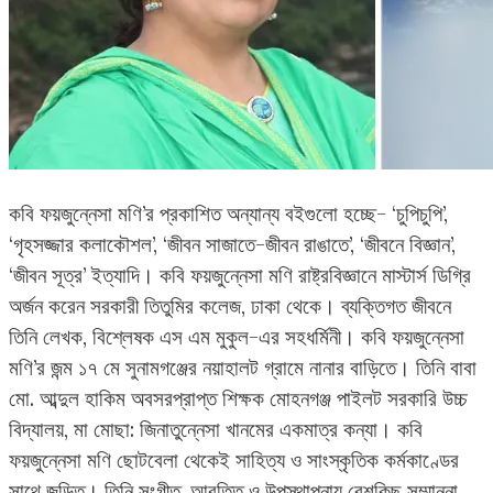
কবি ফয়জুন্নেসা মণি’র প্রকাশিত অন্যান্য বইগুলো হচ্ছে- ‘চুপিচুপি’,
‘গৃহসজ্জার কলাকৌশল’, ‘জীবন সাজাতে-জীবন রাঙাতে’, ‘জীবনে বিজ্ঞান’,
‘জীবন সূত্র’ ইত্যাদি। কবি ফয়জুন্নেসা মণি রাষ্ট্রবিজ্ঞানে মাস্টার্স ডিগ্রি
অর্জন করেন সরকারী তিতুমির কলেজ, ঢাকা থেকে। ব্যক্তিগত জীবনে
তিনি লেখক, বিশ্লেষক এস এম মুকুল-এর সহধর্মিনী। কবি ফয়জুন্নেসা
মণি’র জন্ম ১৭ মে সুনামগঞ্জের নয়াহালট গ্রামে নানার বাড়িতে। তিনি বাবা
মো. আব্দুল হাকিম অবসরপ্রাপ্ত শিক্ষক মোহনগঞ্জ পাইলট সরকারি উচ্চ
বিদ্যালয়, মা মোছা: জিনাতুন্নেসা খানমের একমাত্র কন্যা। কবি
ফয়জুন্নেসা মণি ছোটবেলা থেকেই সাহিত্য ও সাংস্কৃতিক কর্মকাণ্ডের
সাথে জড়িত। তিনি সংগীত, আবৃত্তি ও উপস্থাপনায় বেশকিছু সম্মাননা