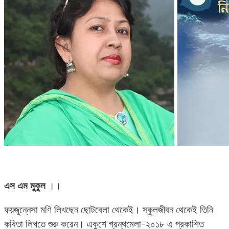
এস এম মুকুল
।।
ফয়জুন্নেসা মণি লিখছেন ছোটবেলা থেকেই। স্কুলজীবন থেকেই তিনি
কবিতা লিখতে শুরু করেন। একুশে গ্রন্থমেলা-২০১৮ এ প্রকাশিত