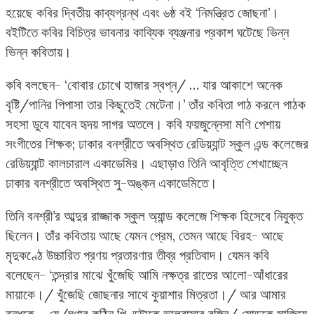
হয়েছে কবির দ্বিতীয় কাব্যগ্রন্থ এবং ৬ষ্ঠ বই ‘নিমন্ত্রিত জোছনা’।
বইটিতে কবির বিচিত্র ভাবনার কাব্যিক ব্যঞ্জনার প্রকাশ ঘটেছে ভিন্ন
ভিন্ন কবিতায়।
কবি বলছেন- ‘বোবার চোখে হাজার স্বপ্ন/ … যার আকাশে অনেক
বৃষ্টি/পানির পিপাসা তার কিছুতেই মেটেনা।’ তাঁর কবিতা পাঠ করলে পাঠক
সহসা ডুবে যাবেন হৃদয় সাগর অতলে। কবি ফয়জুন্নেসা মণি পেশায়
সংগীতের শিক্ষক; ঢাকার বনশ্রীতে অবস্থিত রেডিয়্যান্ট স্কুল এন্ড কলেজের
রেডিয়্যান্ট কালচারাল একাডেমির। এছাড়াও তিনি আবৃত্তি শেখাচ্ছেন
ঢাকার বনশ্রীতে অবস্থিত সু-অঙ্কন একাডেমিতে।
তিনি বনশ্রী’র আব্দুর রাজ্জাক স্কুল অ্যান্ড কলেজে শিক্ষক হিসেবে নিযুক্ত
ছিলেন। তাঁর কবিতায় আছে যেমন প্রেম, তেমন আছে বিরহ- আছে
মৃদুকণ্ঠে উচ্চারিত প্রণয় প্রতারণার তীব্র প্রতিবাদ। যেমন কবি
বলেছেন- ‘তন্দ্রার মাঝে খুঁজেছি আমি নক্ষত্র রাতের আলো-আঁধারের
মায়াকে।/ খুঁজেছি জোছনার সাথে কুয়াশার মিত্রতা।/ আর আমার