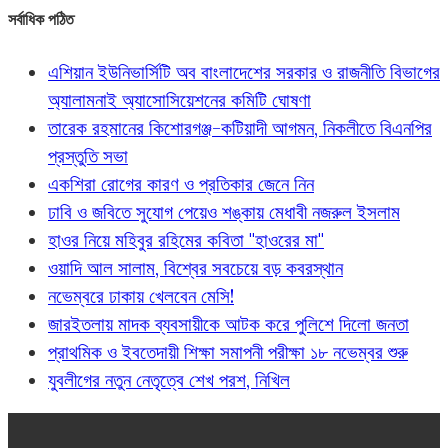
সর্বাধিক পঠিত
এশিয়ান ইউনিভার্সিটি অব বাংলাদেশের সরকার ও রাজনীতি বিভাগের
অ্যালামনাই অ্যাসোসিয়েশনের কমিটি ঘোষণা
তারেক রহমানের কিশোরগঞ্জ-কটিয়াদী আগমন, নিকলীতে বিএনপির
প্রস্তুতি সভা
একশিরা রোগের কারণ ও প্রতিকার জেনে নিন
ঢাবি ও জবিতে সুযোগ পেয়েও শঙ্কায় মেধাবী নজরুল ইসলাম
হাওর নিয়ে মহিবুর রহিমের কবিতা "হাওরের মা"
ওয়াদি আল সালাম, বিশ্বের সবচেয়ে বড় কবরস্থান
নভেম্বরে ঢাকায় খেলবেন মেসি!
জারইতলায় মাদক ব্যবসায়ীকে আটক করে পুলিশে দিলো জনতা
প্রাথমিক ও ইবতেদায়ী শিক্ষা সমাপনী পরীক্ষা ১৮ নভেম্বর শুরু
যুবলীগের নতুন নেতৃত্বে শেখ পরশ, নিখিল