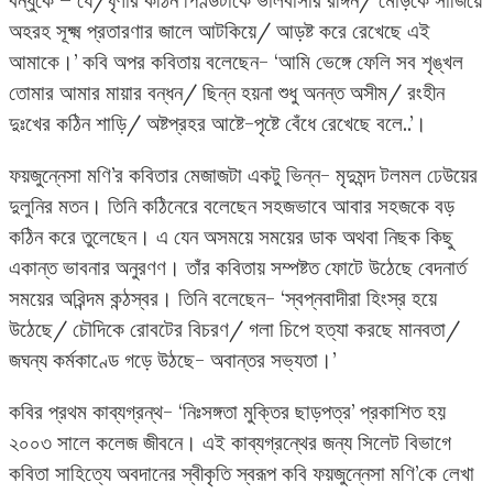
বন্ধুকে – যে/ঘৃণার কঠিন পিণ্ডটাকে ভালবাসার রঙ্গিন/ মোড়কে সাজিয়ে
অহরহ সূক্ষ্ম প্রতারণার জালে আটকিয়ে/ আড়ষ্ট করে রেখেছে এই
আমাকে।’ কবি অপর কবিতায় বলেছেন- ‘আমি ভেঙ্গে ফেলি সব শৃঙ্খল
তোমার আমার মায়ার বন্ধন/ ছিন্ন হয়না শুধু অনন্ত অসীম/ রংহীন
দুঃখের কঠিন শাড়ি/ অষ্টপ্রহর আষ্টে-পৃষ্টে বেঁধে রেখেছে বলে..’।
ফয়জুন্নেসা মণি’র কবিতার মেজাজটা একটু ভিন্ন- মৃদুমন্দ টলমল ঢেউয়ের
দুলুনির মতন। তিনি কঠিনেরে বলেছেন সহজভাবে আবার সহজকে বড়
কঠিন করে তুলেছেন। এ যেন অসময়ে সময়ের ডাক অথবা নিছক কিছু
একান্ত ভাবনার অনুরণণ। তাঁর কবিতায় সম্পষ্টত ফোটে উঠেছে বেদনার্ত
সময়ের অরিন্দম কন্ঠস্বর। তিনি বলেছেন- ‘স্বপ্নবাদীরা হিংস্র হয়ে
উঠেছে/ চৌদিকে রোবটের বিচরণ/ গলা চিপে হত্যা করছে মানবতা/
জঘন্য কর্মকাণ্ডে গড়ে উঠছে- অবান্তর সভ্যতা।’
কবির প্রথম কাব্যগ্রন্থ- ‘নিঃসঙ্গতা মুক্তির ছাড়পত্র’ প্রকাশিত হয়
২০০৩ সালে কলেজ জীবনে। এই কাব্যগ্রন্থের জন্য সিলেট বিভাগে
কবিতা সাহিত্যে অবদানের স্বীকৃতি স্বরূপ কবি ফয়জুন্নেসা মণি’কে লেখা