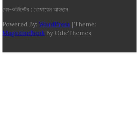
কো-অর্ডিনেটর : তোফায়েল আহছান
Powered By:
WordPress
|
Theme:
MagazineBook
By OdieThemes