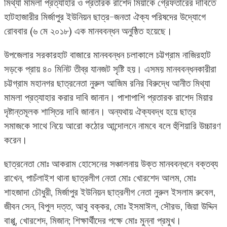
মিথ্যা মামলা প্রত্যাহার ও প্রতারক রাশেদ মিয়াকে গ্রেফতারের দাবিতে
হাটহাজারীর মির্জাপুর ইউনিয়ন ছাত্র-জনতা ঐক্য পরিষদের উদ্যোগে
রোববার (৬ মে ২০১৮) এক মানববন্ধন অনুষ্ঠিত হয়েছে।
উপজেলার সরকারহাট বাজারে মানববন্ধন চলাকালে চট্টগ্রাম নাজিরহাট
সড়কে প্রায় ৪০ মিনিট তীব্র যানজট সৃষ্টি হয়। এসময় মানববন্ধনকারীরা
চট্টগ্রাম মহানগর ছাত্রনেতা নুরুল আজিম রনির বিরুদ্ধে আনীত মিথ্যা
মামলা প্রত্যাহার করার দাবি জানান। পাশাপাশি প্রতারক রাশেদ মিয়ার
দৃষ্টান্তমূলক শাস্তির দাবি জানান। অন্যথায় ঐক্যবদ্ধ হয়ে ছাত্র
সমাজকে সাথে নিয়ে আরো কঠোর আন্দোলনে নামবে বলে হুঁশিয়ারি উচ্চারণ
করেন।
ছাত্রনেতা মোঃ আকরাম হোসেনের সঞ্চালনায় উক্ত মানববন্ধনে বক্তব্য
রাখেন, পাচঁলাইশ থানা ছাত্রলীগ নেতা মোঃ খোরশেদ আলম, মোঃ
শাহজাদা চৌধুরী, মির্জাপুর ইউনিয়ন ছাত্রলীগ নেতা নুরুল ইসলাম রুবেল,
জীবন সেন, বিপুল দত্ত, আবু বক্কর, মোঃ ইসমাঈল, সৌরভ, জিয়া উদ্দিন
বাপ্পু, খোরশেদ, মিজান; শিক্ষার্থীদের পক্ষে মোঃ মুন্না প্রমুখ।