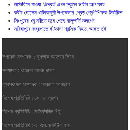
ডাস্টবিনে পাওয়া ‘ঐশ্বর্য’ এখন স্কুলে ভর্তির অপেক্ষায়
কবীর হোসেন খালিয়াজুরী উপজেলার শ্রেষ্ঠ শ্রেণীশিক্ষক নির্বাচিত
সিংপুরের ধনু নদীতে ডুবে গেছে বালুভর্তি ভলগেট
সরিষাপুরে বজ্রপাতে ইটভাটা শ্রমিক নিহত, আহত দুই
উপদেষ্টা সম্পাদক : মুশতাক আহম্মদ লিটন
সম্পাদক : খায়রুল আলম বাদল
ব্যবস্থাপনা সম্পাদক : আজমল আহছান
বিশেষ প্রতিনিধি : কে এম স্বপন
বিশেষ প্রতিনিধি : নাসিরউদ্দিন পিটু
বিশেষ প্রতিনিধি : এ. এম. জামিউল হক