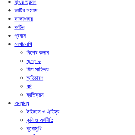
হাওর ভ্রমণ
ভাটির সংবাদ
সাক্ষাৎকার
পর্যটন
প্রবাস
লেখালেখি
বিশেষ কলাম
হুল্লোড়
শিল্প সাহিত্য
স্মৃতিচারণ
ধর্ম
ব্যতিক্রম
অন্যান্য
ইতিহাস ও ঐতিহ্য
কৃষি ও অর্থনীতি
মুখোমুখি