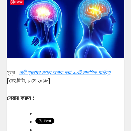
Save
সূত্র :
নারী পুরুষের মধ্যে অবাক করা ১০টি মানসিক পার্থক্য
[দেহ.টিভি, ১ মে ২০১৮]
শেয়ার করুন :