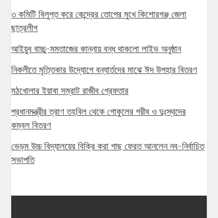
৩ কমিটি বিলুপ্ত করে কেন্দ্রের তোপের মুখে কিশোরগঞ্জ জেলা
ছাত্রলীগ
আইয়ুব বাচ্চু-মমতাজের কান্নায় বন্ধ থাকলো লাইভ অনুষ্ঠান
নিকলীতে মৃত্তিকার উদ্যোগে বন্যার্তদের মাঝে ঈদ উপহার বিতরণ
মঠখোলার ইয়াবা সম্রাট রাজীব গ্রেফতার
প্রধানমন্ত্রীর ত্রাণ তহবিল থেকে গোকুলের গরীব ও দুঃস্থদের
কম্বল বিতরণ
ভেড়ম উচ্চ বিদ্যালয়ের বিক্রি করা গাছ ফেরত আনলেন নব-নির্বাচিত
সভাপতি