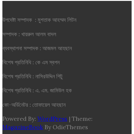
উপদেষ্টা সম্পাদক : মুশতাক আহম্মদ লিটন
সম্পাদক : খায়রুল আলম বাদল
ব্যবস্থাপনা সম্পাদক : আজমল আহছান
বিশেষ প্রতিনিধি : কে এম স্বপন
বিশেষ প্রতিনিধি : নাসিরউদ্দিন পিটু
বিশেষ প্রতিনিধি : এ. এম. জামিউল হক
কো-অর্ডিনেটর : তোফায়েল আহছান
Powered By:
WordPress
|
Theme:
MagazineBook
By OdieThemes