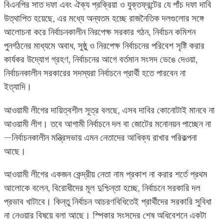
বিএনপির সাত দফা এবং ঐক্য প্রক্রিয়া ও যুক্তফ্রন্টের যে পাঁচ দফা দাবি
উত্থাপিত হয়েছে, এর মধ্যে অন্যতম হচ্ছে রাজনৈতিক দলগুলোর সঙ্গে
আলোচনা করে নির্বাচনকালীন নিরপেক্ষ সরকার গঠন, নির্বাচন কমিশন
পুনর্গঠনের মাধ্যমে অবাধ, সুষ্ঠু ও নিরপেক্ষ নির্বাচনের পরিবেশ সৃষ্টি করার
কার্যকর উদ্যোগ গ্রহণ, নির্বাচনের আগে বর্তমান সংসদ ভেঙে দেওয়া,
নির্বাচনকালীন সরকারের সদস্যরা নির্বাচনে প্রার্থী হতে পারবেন না
ইত্যাদি।
আওয়ামী লীগের দায়িত্বশীল সূত্র বলছে, এসব দাবির কোনোটাই মানবে না
আওয়ামী লীগ। তবে আগামী নির্বাচনে দল বা জোটের মনোনয়ন পাচ্ছেন না
—নির্বাচনকালীন মন্ত্রিসভায় এমন নেতাদের আধিক্য রাখার পরিকল্পনা
আছে।
আওয়ামী লীগের একজন কেন্দ্রীয় নেতা নাম প্রকাশ না করার শর্তে প্রথম
আলোকে বলেন, বিরোধীদের মূল দুশ্চিন্তা হচ্ছে, নির্বাচনে সরকারি দল
প্রভাব খাটাবে। কিন্তু নির্বাচন আচরণবিধিতেই প্রার্থীদের সরকারি সুবিধা
না নেওয়ার বিষয়ে বলা আছে। স্পিকার সংসদের শেষ অধিবেশনে একটা