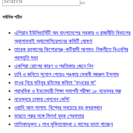
সর্বাধিক পঠিত
এশিয়ান ইউনিভার্সিটি অব বাংলাদেশের সরকার ও রাজনীতি বিভাগের
অ্যালামনাই অ্যাসোসিয়েশনের কমিটি ঘোষণা
তারেক রহমানের কিশোরগঞ্জ-কটিয়াদী আগমন, নিকলীতে বিএনপির
প্রস্তুতি সভা
একশিরা রোগের কারণ ও প্রতিকার জেনে নিন
ঢাবি ও জবিতে সুযোগ পেয়েও শঙ্কায় মেধাবী নজরুল ইসলাম
হাওর নিয়ে মহিবুর রহিমের কবিতা "হাওরের মা"
প্রাথমিক ও ইবতেদায়ী শিক্ষা সমাপনী পরীক্ষা ১৮ নভেম্বর শুরু
নভেম্বরে ঢাকায় খেলবেন মেসি!
ওয়াদি আল সালাম, বিশ্বের সবচেয়ে বড় কবরস্থান
ভারতে গরুর সঙ্গে মিলন! যুবক গ্রেফতার
তালিকাভুক্ত ২ লাখ মুক্তিযোদ্ধা ৩ মাসের ভাতা পাচ্ছেন