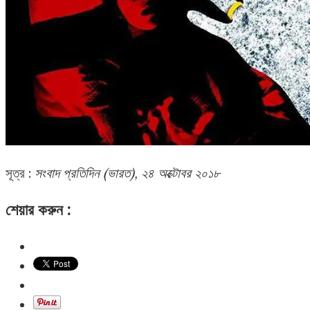
সূত্র :
সংবাদ প্রতিদিন (ভারত), ২৪ অক্টোবর ২০১৮
শেয়ার করুন :