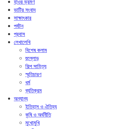
হাওর ভ্রমণ
ভাটির সংবাদ
সাক্ষাৎকার
পর্যটন
প্রবাস
লেখালেখি
বিশেষ কলাম
হুল্লোড়
শিল্প সাহিত্য
স্মৃতিচারণ
ধর্ম
ব্যতিক্রম
অন্যান্য
ইতিহাস ও ঐতিহ্য
কৃষি ও অর্থনীতি
মুখোমুখি