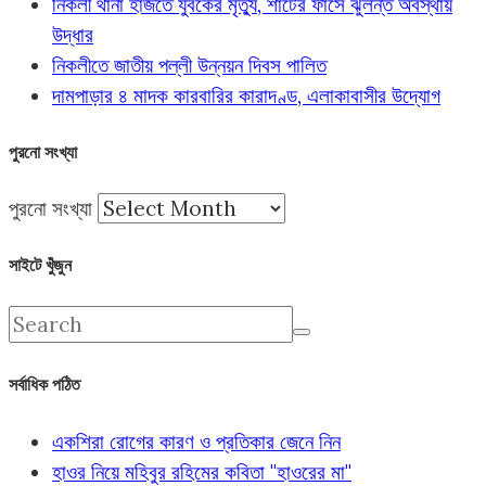
নিকলী থানা হাজতে যুবকের মৃত্যু, শার্টের ফাঁসে ঝুলন্ত অবস্থায়
উদ্ধার
নিকলীতে জাতীয় পল্লী উন্নয়ন দিবস পালিত
দামপাড়ার ৪ মাদক কারবারির কারাদণ্ড, এলাকাবাসীর উদ্যোগ
পুরনো সংখ্যা
পুরনো সংখ্যা
সাইটে খুঁজুন
সর্বাধিক পঠিত
একশিরা রোগের কারণ ও প্রতিকার জেনে নিন
হাওর নিয়ে মহিবুর রহিমের কবিতা "হাওরের মা"