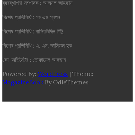
ব্যবস্থাপনা সম্পাদক : আজমল আহছান
বিশেষ প্রতিনিধি : কে এম স্বপন
বিশেষ প্রতিনিধি : নাসিরউদ্দিন পিটু
বিশেষ প্রতিনিধি : এ. এম. জামিউল হক
কো-অর্ডিনেটর : তোফায়েল আহছান
Powered By:
WordPress
|
Theme:
MagazineBook
By OdieThemes