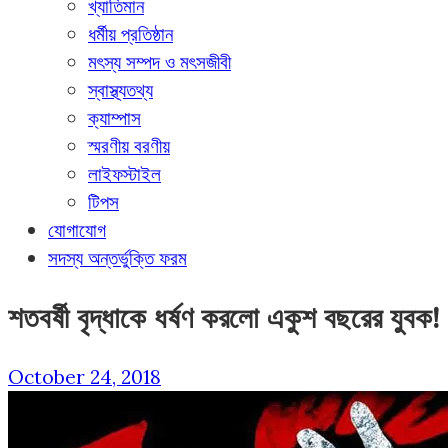
খ্যাতিমান
ধর্মীয় প্রতিষ্ঠান
মৎস্য সম্পদ ও মৎসজীবী
স্বাস্থ্যতথ্য
ক্যাম্পাস
স্মরণীয় বরণীয়
লাইফস্টাইল
টিপস
যোগাযোগ
সদস্য অন্তর্ভুক্তি ফরম
শতবর্ষী বৃদ্ধাকে ধর্ষণ করলো একুশ বছরের যুবক!
October 24, 2018