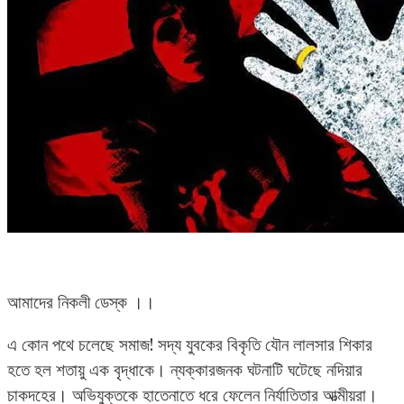
আমাদের নিকলী ডেস্ক ।।
এ কোন পথে চলেছে সমাজ! সদ্য যুবকের বিকৃতি যৌন লালসার শিকার
হতে হল শতায়ু এক বৃদ্ধাকে। ন্যক্কারজনক ঘটনাটি ঘটেছে নদিয়ার
চাকদহের। অভিযুক্তকে হাতেনাতে ধরে ফেলেন নির্যাতিতার আত্মীয়রা।