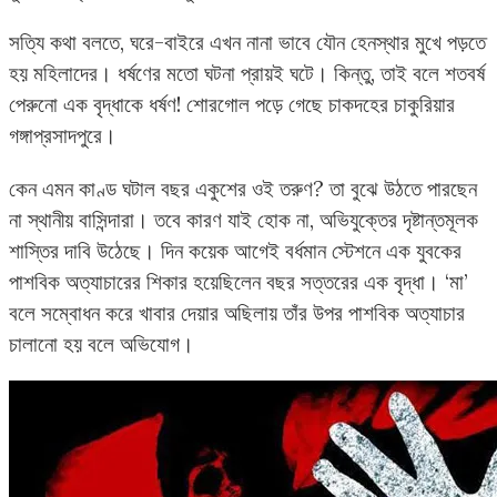
সত্যি কথা বলতে, ঘরে-বাইরে এখন নানা ভাবে যৌন হেনস্থার মুখে পড়তে
হয় মহিলাদের। ধর্ষণের মতো ঘটনা প্রায়ই ঘটে। কিন্তু, তাই বলে শতবর্ষ
পেরুনো এক বৃদ্ধাকে ধর্ষণ! শোরগোল পড়ে গেছে চাকদহের চাকুরিয়ার
গঙ্গাপ্রসাদপুরে।
কেন এমন কাণ্ড ঘটাল বছর একুশের ওই তরুণ? তা বুঝে উঠতে পারছেন
না স্থানীয় বাসিন্দারা। তবে কারণ যাই হোক না, অভিযুক্তের দৃষ্টান্তমূলক
শাস্তির দাবি উঠেছে। দিন কয়েক আগেই বর্ধমান স্টেশনে এক যুবকের
পাশবিক অত্যাচারের শিকার হয়েছিলেন বছর সত্তরের এক বৃদ্ধা। ‘মা’
বলে সম্বোধন করে খাবার দেয়ার অছিলায় তাঁর উপর পাশবিক অত্যাচার
চালানো হয় বলে অভিযোগ।