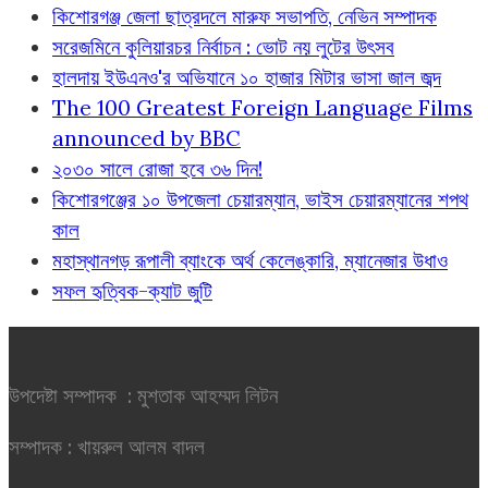
কিশোরগঞ্জ জেলা ছাত্রদলে মারুফ সভাপতি, নেভিন সম্পাদক
সরেজমিনে কুলিয়ারচর নির্বাচন : ভোট নয় লুটের উৎসব
হালদায় ইউএনও'র অভিযানে ১০ হাজার মিটার ভাসা জাল জব্দ
The 100 Greatest Foreign Language Films
announced by BBC
২০৩০ সালে রোজা হবে ৩৬ দিন!
কিশোরগঞ্জের ১০ উপজেলা চেয়ারম্যান, ভাইস চেয়ারম্যানের শপথ
কাল
মহাস্থানগড় রূপালী ব্যাংকে অর্থ কেলেঙ্কারি, ম্যানেজার উধাও
সফল হৃত্বিক-ক্যাট জুটি
উপদেষ্টা সম্পাদক : মুশতাক আহম্মদ লিটন
সম্পাদক : খায়রুল আলম বাদল