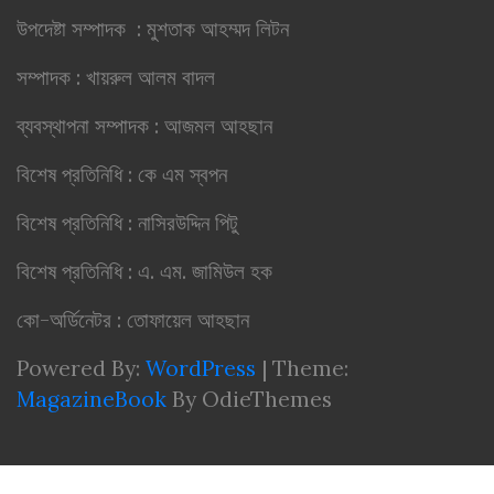
উপদেষ্টা সম্পাদক : মুশতাক আহম্মদ লিটন
সম্পাদক : খায়রুল আলম বাদল
ব্যবস্থাপনা সম্পাদক : আজমল আহছান
বিশেষ প্রতিনিধি : কে এম স্বপন
বিশেষ প্রতিনিধি : নাসিরউদ্দিন পিটু
বিশেষ প্রতিনিধি : এ. এম. জামিউল হক
কো-অর্ডিনেটর : তোফায়েল আহছান
Powered By:
WordPress
|
Theme:
MagazineBook
By OdieThemes