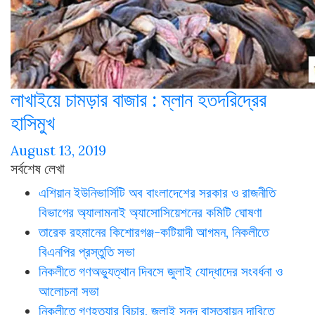
লাখাইয়ে চামড়ার বাজার : ম্লান হতদরিদ্রের
হাসিমুখ
August 13, 2019
সর্বশেষ লেখা
এশিয়ান ইউনিভার্সিটি অব বাংলাদেশের সরকার ও রাজনীতি
বিভাগের অ্যালামনাই অ্যাসোসিয়েশনের কমিটি ঘোষণা
তারেক রহমানের কিশোরগঞ্জ-কটিয়াদী আগমন, নিকলীতে
বিএনপির প্রস্তুতি সভা
নিকলীতে গণঅভ্যুত্থান দিবসে জুলাই যোদ্ধাদের সংবর্ধনা ও
আলোচনা সভা
নিকলীতে গণহত্যার বিচার, জুলাই সনদ বাস্তবায়ন দাবিতে