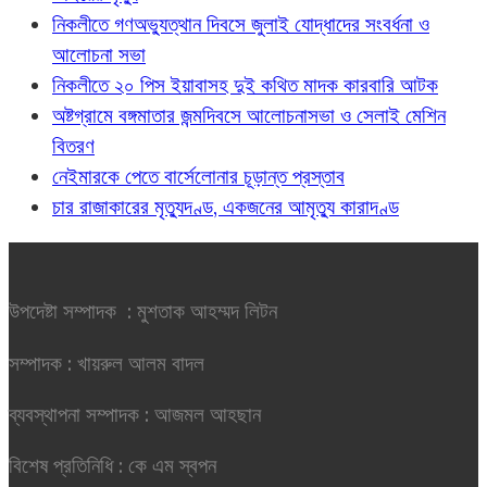
নিকলীতে গণঅভ্যুত্থান দিবসে জুলাই যোদ্ধাদের সংবর্ধনা ও
আলোচনা সভা
নিকলীতে ২০ পিস ইয়াবাসহ দুই কথিত মাদক কারবারি আটক
অষ্টগ্রামে বঙ্গমাতার জন্মদিবসে আলোচনাসভা ও সেলাই মেশিন
বিতরণ
নেইমারকে পেতে বার্সেলোনার চূড়ান্ত প্রস্তাব
চার রাজাকারের মৃত্যুদণ্ড, একজনের আমৃত্যু কারাদণ্ড
উপদেষ্টা সম্পাদক : মুশতাক আহম্মদ লিটন
সম্পাদক : খায়রুল আলম বাদল
ব্যবস্থাপনা সম্পাদক : আজমল আহছান
বিশেষ প্রতিনিধি : কে এম স্বপন