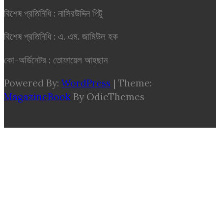
বিশেষ প্রতিনিধি : নাসিরউদ্দিন পিটু
বিশেষ প্রতিনিধি : এ. এম. জামিউল হক
কো-অর্ডিনেটর : তোফায়েল আহছান
Powered By:
WordPress
|
Theme:
MagazineBook
By OdieThemes