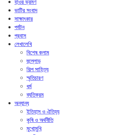
হাওর ভ্রমণ
ভাটির সংবাদ
সাক্ষাৎকার
পর্যটন
প্রবাস
লেখালেখি
বিশেষ কলাম
হুল্লোড়
শিল্প সাহিত্য
স্মৃতিচারণ
ধর্ম
ব্যতিক্রম
অন্যান্য
ইতিহাস ও ঐতিহ্য
কৃষি ও অর্থনীতি
মুখোমুখি