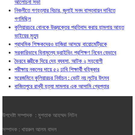
আলোচনা সভা
নিকলীতে গণহত্যার বিচার, জুলাই সনদ বাস্তবায়ন দাবিতে
গণমিছিল
কুলিয়ারচরে বোনকে উত্ত্যক্তের প্রতিবাদ করায় হামলায় আহত
ভাইয়ের মৃত্যু
প্রাথমিক শিক্ষকদেরও হাজিরা আসছে বায়োমেট্রিকে
সরকারিভাবে বিনামূল্যে ড্রাইভিং প্রশিক্ষণ নিবেন যেভাবে
ভৈরবে স্ত্রীকে দিয়ে দেহ ব্যবসা, আটক ২ সহযোগী
পরীক্ষায় নকলের দায়ে ৫২ ঢাবি শিক্ষার্থী বহিষ্কার
সরেজমিনে কুলিয়ারচর নির্বাচন : ভোট নয় লুটের উৎসব
বাজিতপুরে রাব্বী হত্যা মামলার এক আসামি গ্রেপ্তার
উপদেষ্টা সম্পাদক : মুশতাক আহম্মদ লিটন
সম্পাদক : খায়রুল আলম বাদল