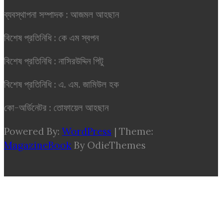
ব্যবস্থাপনা সম্পাদক : আজমল আহছান
বিশেষ প্রতিনিধি : কে এম স্বপন
বিশেষ প্রতিনিধি : নাসিরউদ্দিন পিটু
বিশেষ প্রতিনিধি : এ. এম. জামিউল হক
কো-অর্ডিনেটর : তোফায়েল আহছান
Powered By:
WordPress
|
Theme:
MagazineBook
By OdieThemes