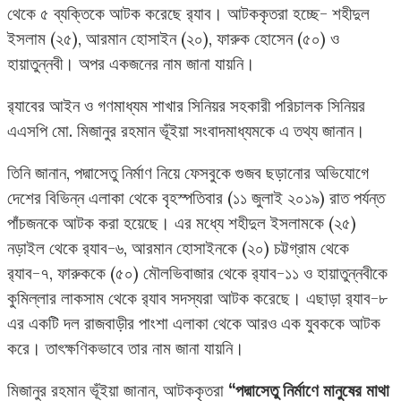
থেকে ৫ ব্যক্তিকে আটক করেছে র‌্যাব। আটককৃতরা হচ্ছে- শহীদুল
ইসলাম (২৫), আরমান হোসাইন (২০), ফারুক হোসেন (৫০) ও
হায়াতুন্নবী। অপর একজনের নাম জানা যায়নি।
র‌্যাবের আইন ও গণমাধ্যম শাখার সিনিয়র সহকারী পরিচালক সিনিয়র
এএসপি মো. মিজানুর রহমান ভূঁইয়া সংবাদমাধ্যমকে এ তথ্য জানান।
তিনি জানান, পদ্মাসেতু নির্মাণ নিয়ে ফেসবুকে গুজব ছড়ানোর অভিযোগে
দেশের বিভিন্ন এলাকা থেকে বৃহস্পতিবার (১১ জুলাই ২০১৯) রাত পর্যন্ত
পাঁচজনকে আটক করা হয়েছে। এর মধ্যে শহীদুল ইসলামকে (২৫)
নড়াইল থেকে র‌্যাব-৬, আরমান হোসাইনকে (২০) চট্টগ্রাম থেকে
র‌্যাব-৭, ফারুককে (৫০) মৌলভিবাজার থেকে র‌্যাব-১১ ও হায়াতুন্নবীকে
কুমিল্লার লাকসাম থেকে র‌্যাব সদস্যরা আটক করেছে। এছাড়া র‌্যাব-৮
এর একটি দল রাজবাড়ীর পাংশা এলাকা থেকে আরও এক যুবককে আটক
করে। তাৎক্ষণিকভাবে তার নাম জানা যায়নি।
মিজানুর রহমান ভূঁইয়া জানান, আটককৃতরা
“পদ্মাসেতু নির্মাণে মানুষের মাথা