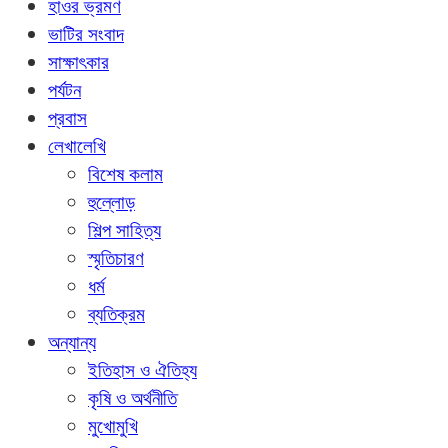
হাওর ভ্রমণ
ভাটির সংবাদ
সাক্ষাৎকার
পর্যটন
প্রবাস
লেখালেখি
বিশেষ কলাম
হুল্লোড়
শিল্প সাহিত্য
স্মৃতিচারণ
ধর্ম
ব্যতিক্রম
অন্যান্য
ইতিহাস ও ঐতিহ্য
কৃষি ও অর্থনীতি
মুখোমুখি