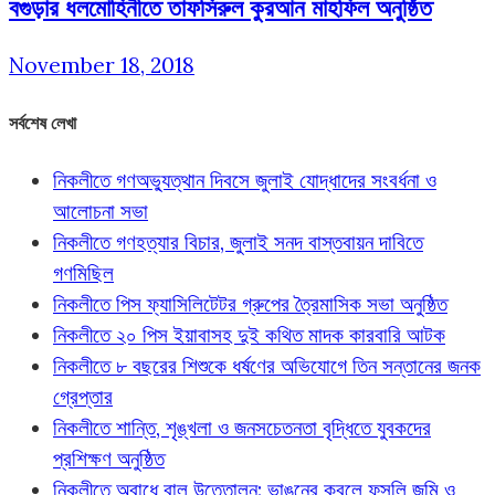
বগুড়ার ধলমোহিনীতে তাফসিরুল কুরআন মাহফিল অনুষ্ঠিত
November 18, 2018
সর্বশেষ লেখা
নিকলীতে গণঅভ্যুত্থান দিবসে জুলাই যোদ্ধাদের সংবর্ধনা ও
আলোচনা সভা
নিকলীতে গণহত্যার বিচার, জুলাই সনদ বাস্তবায়ন দাবিতে
গণমিছিল
নিকলীতে পিস ফ্যাসিলিটেটর গ্রুপের ত্রৈমাসিক সভা অনুষ্ঠিত
নিকলীতে ২০ পিস ইয়াবাসহ দুই কথিত মাদক কারবারি আটক
নিকলীতে ৮ বছরের শিশুকে ধর্ষণের অভিযোগে তিন সন্তানের জনক
গ্রেপ্তার
নিকলীতে শান্তি, শৃঙ্খলা ও জনসচেতনতা বৃদ্ধিতে যুবকদের
প্রশিক্ষণ অনুষ্ঠিত
নিকলীতে অবাধে বালু উত্তোলন: ভাঙনের কবলে ফসলি জমি ও