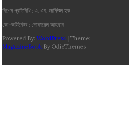
বিশেষ প্রতিনিধি : এ. এম. জামিউল হক
কো-অর্ডিনেটর : তোফায়েল আহছান
Powered By:
WordPress
|
Theme:
MagazineBook
By OdieThemes