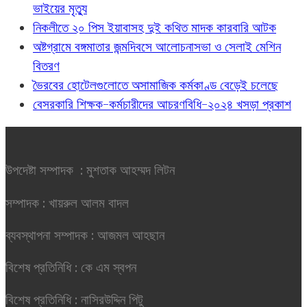
ভাইয়ের মৃত্যু
নিকলীতে ২০ পিস ইয়াবাসহ দুই কথিত মাদক কারবারি আটক
অষ্টগ্রামে বঙ্গমাতার জন্মদিবসে আলোচনাসভা ও সেলাই মেশিন
বিতরণ
ভৈরবের হোটেলগুলোতে অসামাজিক কর্মকাণ্ড বেড়েই চলেছে
বেসরকারি শিক্ষক-কর্মচারীদের আচরণবিধি-২০২৪ খসড়া প্রকাশ
উপদেষ্টা সম্পাদক : মুশতাক আহম্মদ লিটন
সম্পাদক : খায়রুল আলম বাদল
ব্যবস্থাপনা সম্পাদক : আজমল আহছান
বিশেষ প্রতিনিধি : কে এম স্বপন
বিশেষ প্রতিনিধি : নাসিরউদ্দিন পিটু