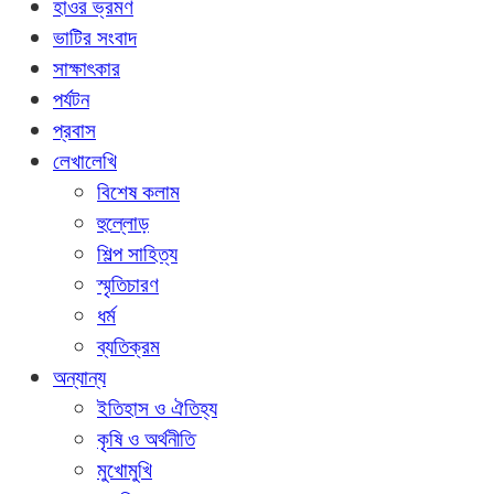
হাওর ভ্রমণ
ভাটির সংবাদ
সাক্ষাৎকার
পর্যটন
প্রবাস
লেখালেখি
বিশেষ কলাম
হুল্লোড়
শিল্প সাহিত্য
স্মৃতিচারণ
ধর্ম
ব্যতিক্রম
অন্যান্য
ইতিহাস ও ঐতিহ্য
কৃষি ও অর্থনীতি
মুখোমুখি