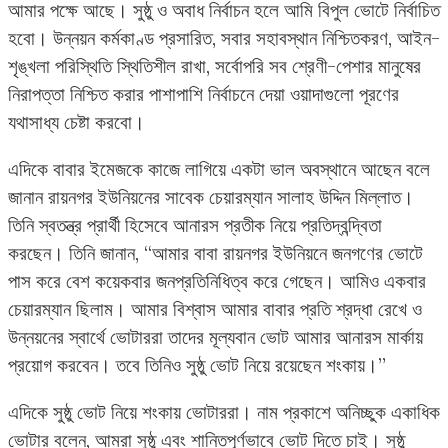
আমার পক্ষে আছে। সুষ্ঠু ও অবাধ নির্বাচন হলে আমি বিপুল ভোটে নির্বাচিত
হবো। উন্নয়ন কর্মকাণ্ড প্রসারিত, সবার সহাবস্থান নিশ্চিতকরণ, আইন-
শৃঙ্খলা পরিস্থিতি স্থিতিশীল রাখা, সর্বোপরি সব শ্রেণী-পেশার মানুষের
নিরাপত্তা নিশ্চিত করার পাশাপাশি নির্বাচনে দেয়া ওয়াদাগুলো পূরণের
যথাসাধ্য চেষ্টা করবো।
এদিকে বাবার ইমেজকে কাজে লাগিয়ে একটা ভাল অবস্থানে আছেন বলে
জানান রায়নগর ইউনিয়নের সাবেক চেয়ারম্যান সালাহ উদ্দিন মিল্লাত।
তিনি স্বতন্ত্র প্রার্থী হিসেবে আনারস প্রতীক নিয়ে প্রতিদ্বন্দ্বিতা
করছেন। তিনি জানান, “আমার বাবা রায়নগর ইউনিয়নে জনগণের ভোটে
পাস করে বেশ কয়েকবার জনপ্রতিনিধিত্ব করে গেছেন। আমিও একবার
চেয়ারম্যান ছিলাম। আমার বিশ্বাস আমার বাবার প্রতি শ্রদ্ধা রেখে ও
উন্নয়নের স্বার্থে ভোটাররা তাদের মূল্যবান ভোট আমার আনারস মার্কায়
প্রয়োগ করবেন। তবে তিনিও সুষ্ঠু ভোট নিয়ে রয়েছেন শংকায়।”
এদিকে সুষ্ঠু ভোট নিয়ে শংকায় ভোটাররা। নাম প্রকাশে অনিচ্ছুক একাধিক
ভোটার বলেন, আমরা সুষ্ঠু এবং শান্তিপূর্ণভাবে ভোট দিতে চাই। সুষ্ঠু