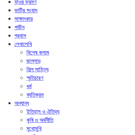
হাওর ভ্রমণ
ভাটির সংবাদ
সাক্ষাৎকার
পর্যটন
প্রবাস
লেখালেখি
বিশেষ কলাম
হুল্লোড়
শিল্প সাহিত্য
স্মৃতিচারণ
ধর্ম
ব্যতিক্রম
অন্যান্য
ইতিহাস ও ঐতিহ্য
কৃষি ও অর্থনীতি
মুখোমুখি