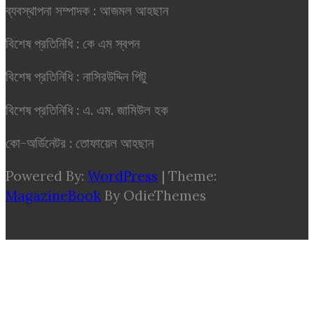
ব্যবস্থাপনা সম্পাদক : আজমল আহছান
বিশেষ প্রতিনিধি : কে এম স্বপন
বিশেষ প্রতিনিধি : নাসিরউদ্দিন পিটু
বিশেষ প্রতিনিধি : এ. এম. জামিউল হক
কো-অর্ডিনেটর : তোফায়েল আহছান
Powered By:
WordPress
|
Theme:
MagazineBook
By OdieThemes