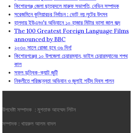
কিশোরগঞ্জ জেলা ছাত্রদলে মারুফ সভাপতি, নেভিন সম্পাদক
সরেজমিনে কুলিয়ারচর নির্বাচন : ভোট নয় লুটের উৎসব
হালদায় ইউএনও'র অভিযানে ১০ হাজার মিটার ভাসা জাল জব্দ
The 100 Greatest Foreign Language Films
announced by BBC
২০৩০ সালে রোজা হবে ৩৬ দিন!
কিশোরগঞ্জের ১০ উপজেলা চেয়ারম্যান, ভাইস চেয়ারম্যানের শপথ
কাল
সফল হৃত্বিক-ক্যাট জুটি
নিকলীতে পরিচ্ছন্নতা অভিযান ও জুলাই শহীদ দিবস পালন
উপদেষ্টা সম্পাদক : মুশতাক আহম্মদ লিটন
সম্পাদক : খায়রুল আলম বাদল