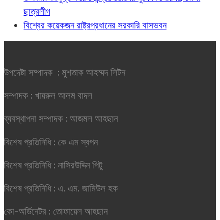
ছাত্রলীগ
বিশ্বের কয়েকজন রাষ্ট্রপ্রধানের সরকারি বাসভবন
উপদেষ্টা সম্পাদক : মুশতাক আহম্মদ লিটন
সম্পাদক : খায়রুল আলম বাদল
ব্যবস্থাপনা সম্পাদক : আজমল আহছান
বিশেষ প্রতিনিধি : কে এম স্বপন
বিশেষ প্রতিনিধি : নাসিরউদ্দিন পিটু
বিশেষ প্রতিনিধি : এ. এম. জামিউল হক
কো-অর্ডিনেটর : তোফায়েল আহছান