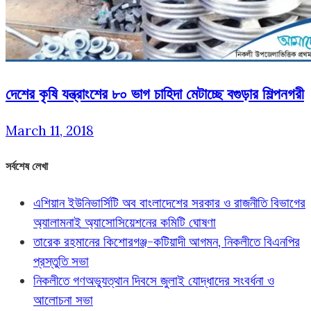
দেশের কৃষি যন্ত্রাংশের ৮০ ভাগ চাহিদা মেটাচ্ছে বগুড়ার শিল্পনগরী
March 11, 2018
সর্বশেষ লেখা
এশিয়ান ইউনিভার্সিটি অব বাংলাদেশের সরকার ও রাজনীতি বিভাগের
অ্যালামনাই অ্যাসোসিয়েশনের কমিটি ঘোষণা
তারেক রহমানের কিশোরগঞ্জ-কটিয়াদী আগমন, নিকলীতে বিএনপির
প্রস্তুতি সভা
নিকলীতে গণঅভ্যুত্থান দিবসে জুলাই যোদ্ধাদের সংবর্ধনা ও
আলোচনা সভা