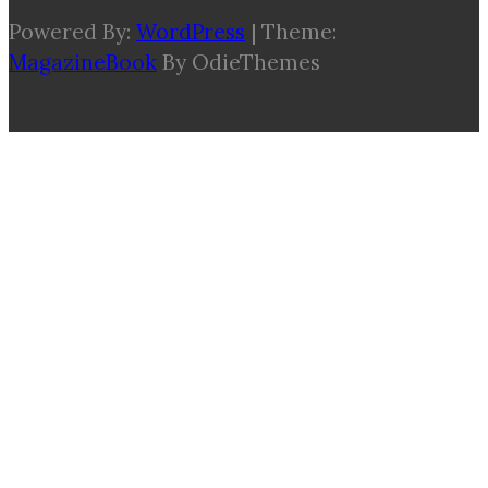
Powered By:
WordPress
|
Theme:
MagazineBook
By OdieThemes