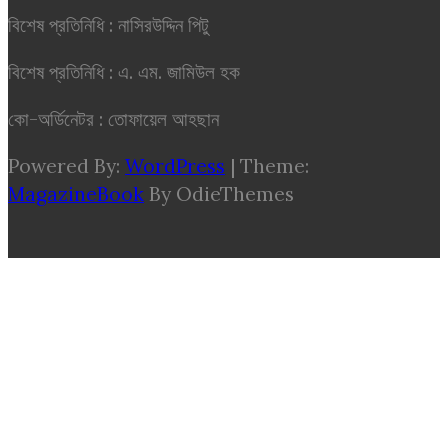
বিশেষ প্রতিনিধি : নাসিরউদ্দিন পিটু
বিশেষ প্রতিনিধি : এ. এম. জামিউল হক
কো-অর্ডিনেটর : তোফায়েল আহছান
Powered By:
WordPress
|
Theme:
MagazineBook
By OdieThemes