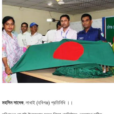
মহসিন সাদেক
, লাখাই (হবিগঞ্জ) প্রতিনিধি ।।