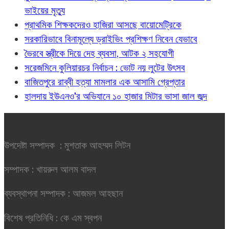
ভাইয়ের মৃত্যু
প্রাথমিক শিক্ষকদেরও হাজিরা আসছে বায়োমেট্রিকে
সরকারিভাবে বিনামূল্যে ড্রাইভিং প্রশিক্ষণ নিবেন যেভাবে
ভৈরবে স্ত্রীকে দিয়ে দেহ ব্যবসা, আটক ২ সহযোগী
সরেজমিনে কুলিয়ারচর নির্বাচন : ভোট নয় লুটের উৎসব
বাজিতপুরে রাব্বী হত্যা মামলার এক আসামি গ্রেপ্তার
হালদায় ইউএনও'র অভিযানে ১০ হাজার মিটার ভাসা জাল জব্দ
উপদেষ্টা সম্পাদক : মুশতাক আহম্মদ লিটন
সম্পাদক : খায়রুল আলম বাদল
ব্যবস্থাপনা সম্পাদক : আজমল আহছান
বিশেষ প্রতিনিধি : কে এম স্বপন