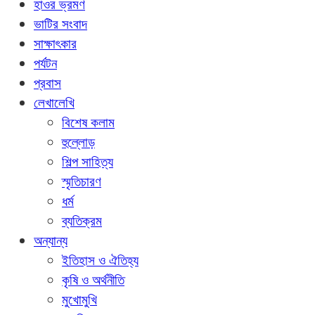
হাওর ভ্রমণ
ভাটির সংবাদ
সাক্ষাৎকার
পর্যটন
প্রবাস
লেখালেখি
বিশেষ কলাম
হুল্লোড়
শিল্প সাহিত্য
স্মৃতিচারণ
ধর্ম
ব্যতিক্রম
অন্যান্য
ইতিহাস ও ঐতিহ্য
কৃষি ও অর্থনীতি
মুখোমুখি