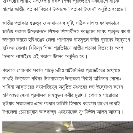
হবিগঞ্জের লাখাই উপজেলার সকল শিক্ষা প্রতিষ্ঠানে একযোগে সঠিক
মাপের জাতীয় পতাকা বিতরণ উপলক্ষে “পতাকা উৎসব” অনুষ্ঠিত হয়েছে।
জাতীয় পতাকার গুরুত্ব ও সম্মানবোধ সৃষ্টি, সঠিক মাপ ও যথাযথভাবে
জাতীয় পতাকা উত্তোলনে শিক্ষক শিক্ষার্থীসহ প্রজন্মের মধ্যে প্রকৃত ধারণা
জাগ্রত করতে হবিগঞ্জের জেলা প্রশাসক মাহমুদুল কবীর মুরাদের উদ্যোগে
হবিগঞ্জ জেলার বিভিন্ন শিক্ষা প্রতিষ্ঠানে জাতীয় পতাকা বিতরণের অংশ
হিসাবে লাখাইয়ে এই পতাকা উৎসব অনুষ্ঠিত হয়।
গতকাল সোমবার সকাল সাড়ে ৯টায় মাল্টিমিডিয়া প্রজেক্টরের মধ্যেমে
লাখাই্ উপজেলা পরিষদ মিলনায়তনে উপজেলা নির্বাহী অফিসার মোসাঃ
শাহিনা আক্তারের সভাপতিত্বে অনুষ্ঠিত উৎসবের শুভ উদ্বোধন করেন
হবিগঞ্জের জেলা প্রশাসক মাহমুদুল কবীর মুরাদ। গোলাম সারোয়ার
ভূইয়ার সঞ্চালনায় এতে প্রধান অতিথি হিসাবে বক্তব্য রাখেন লাখাই
উপজেলা চেয়ারম্যান আলহাজ্ব এডভোকেট মুশফিউল আলম আজাদ।