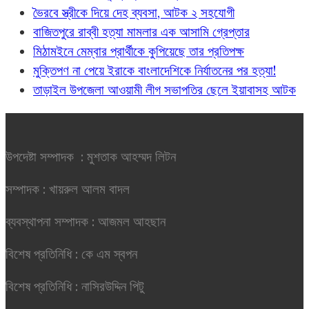
ভৈরবে স্ত্রীকে দিয়ে দেহ ব্যবসা, আটক ২ সহযোগী
বাজিতপুরে রাব্বী হত্যা মামলার এক আসামি গ্রেপ্তার
মিঠামইনে মেম্বার প্রার্থীকে কুপিয়েছে তার প্রতিপক্ষ
মুক্তিপণ না পেয়ে ইরাকে বাংলাদেশিকে নির্যাতনের পর হত্যা!
তাড়াইল উপজেলা আওয়ামী লীগ সভাপতির ছেলে ইয়াবাসহ আটক
উপদেষ্টা সম্পাদক : মুশতাক আহম্মদ লিটন
সম্পাদক : খায়রুল আলম বাদল
ব্যবস্থাপনা সম্পাদক : আজমল আহছান
বিশেষ প্রতিনিধি : কে এম স্বপন
বিশেষ প্রতিনিধি : নাসিরউদ্দিন পিটু