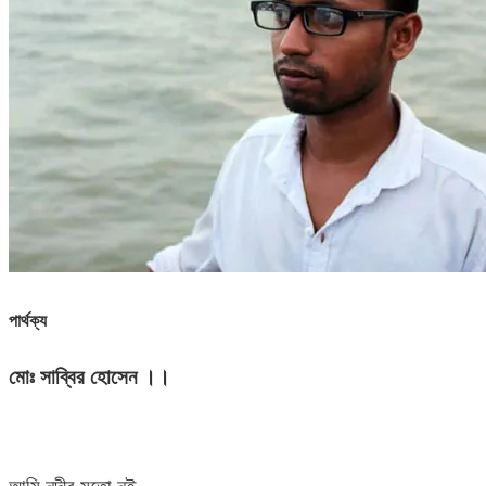
পার্থক্য
মোঃ সাব্বির হোসেন ।।
আমি নদীর মতো নই