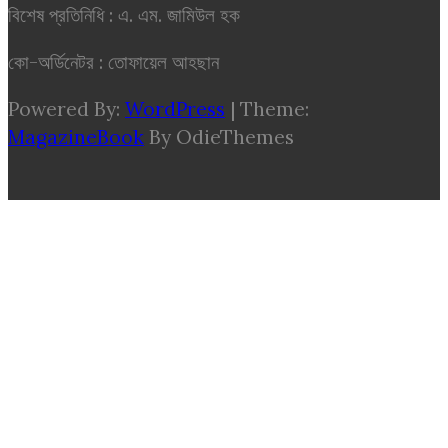
বিশেষ প্রতিনিধি : এ. এম. জামিউল হক
কো-অর্ডিনেটর : তোফায়েল আহছান
Powered By:
WordPress
|
Theme:
MagazineBook
By OdieThemes