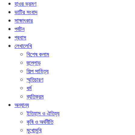
হাওর ভ্রমণ
ভাটির সংবাদ
সাক্ষাৎকার
পর্যটন
প্রবাস
লেখালেখি
বিশেষ কলাম
হুল্লোড়
শিল্প সাহিত্য
স্মৃতিচারণ
ধর্ম
ব্যতিক্রম
অন্যান্য
ইতিহাস ও ঐতিহ্য
কৃষি ও অর্থনীতি
মুখোমুখি