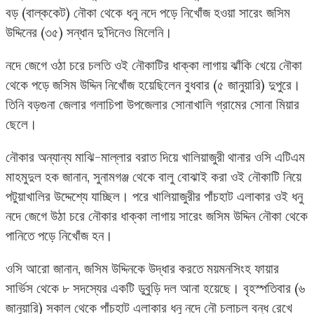
বড় (বাল্ককেট) নৌকা থেকে ধনু নদে পড়ে নিখোঁজ হওয়া সারেং জসিম
উদ্দিনের (৩৫) সন্ধান দু’দিনেও মিলেনি।
নদে জেগে ওঠা চরে চলতি ওই নৌকাটির ধাক্কা লাগায় ঝাঁকি খেয়ে নৌকা
থেকে পড়ে জসিম উদ্দিন নিখোঁজ হয়েছিলেন বুধবার (৫ জানুয়ারি) দুপুরে।
তিনি বড়গুনা জেলার গলাচিপা উপজেলার সোনাখালি গ্রামের সোনা মিয়ার
ছেলে।
নৌকার অন্যান্য মাঝি-মাল্লার বরাত দিয়ে খালিয়াজুরী থানার ওসি এটিএম
মাহমুদুল হক জানান, সুনামগঞ্জ থেকে বালু বোঝাই করা ওই নৌকাটি নিয়ে
পটুয়াখালির উদ্দেশ্যে যাচ্ছিল। পরে খালিয়াজুরীর পাঁচহাট এলাকার ওই ধনু
নদে জেগে উঠা চরে নৌকার ধাক্কা লাগায় সারেং জসিম উদ্দিন নৌকা থেকে
পানিতে পড়ে নিখোঁজ হন।
ওসি আরো জানান, জসিম উদ্দিনকে উদ্ধার করতে ময়মনসিংহ ফায়ার
সার্ভিস থেকে ৮ সদস্যের একটি ডুবুড়ি দল আনা হয়েছে। বৃহস্পতিবার (৬
জানুয়ারি) সকাল থেকে পাঁচহাট এলাকার ধনু নদে নৌ চলাচল বন্ধ রেখে