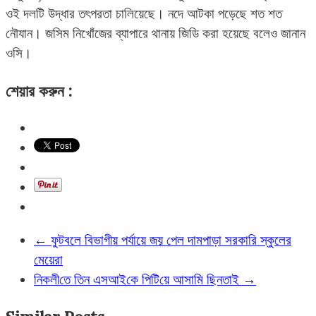
ওই দলটি উদ্ধার তৎপরতা চালিয়েছে। নদে আটকা পড়েছে শত শত
নৌযান। জসিম নিখোঁজের ব্যাপারে থানায় জিডি করা হয়েছে বলেও জানান
ওসি।
শেয়ার করুন :
←
ফুটবলে বিভাগীয় পর্যায়ে জয় পেল দামপাড়া সরকারি স্কুলের
মেয়েরা
‌নিকলী‌তে তিন এসআই‌কে পি‌টি‌য়ে আসা‌মি ছিনতাই
→