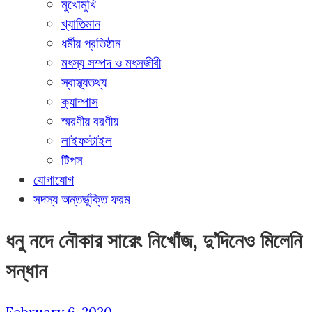
মুখোমুখি
খ্যাতিমান
ধর্মীয় প্রতিষ্ঠান
মৎস্য সম্পদ ও মৎসজীবী
স্বাস্থ্যতথ্য
ক্যাম্পাস
স্মরণীয় বরণীয়
লাইফস্টাইল
টিপস
যোগাযোগ
সদস্য অন্তর্ভুক্তি ফরম
ধনু নদে নৌকার সারেং নিখোঁজ, দু’দিনেও মিলেনি
সন্ধান