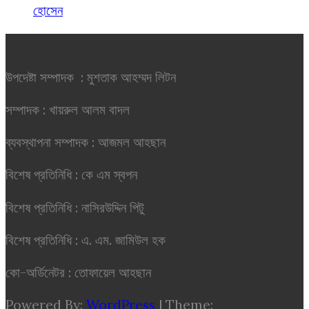
হোসেন
উপদেষ্টা সম্পাদক : মুশতাক আহম্মদ লিটন
সম্পাদক : খায়রুল আলম বাদল
ব্যবস্থাপনা সম্পাদক : আজমল আহছান
বিশেষ প্রতিনিধি : কে এম স্বপন
বিশেষ প্রতিনিধি : নাসিরউদ্দিন পিটু
বিশেষ প্রতিনিধি : এ. এম. জামিউল হক
কো-অর্ডিনেটর : তোফায়েল আহছান
Powered By:
WordPress
|
Theme: