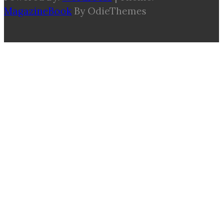
MagazineBook
By OdieThemes