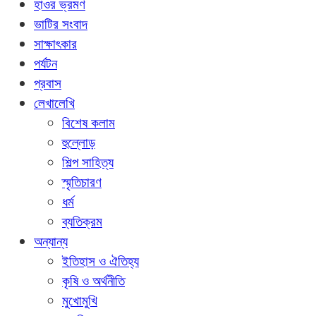
হাওর ভ্রমণ
ভাটির সংবাদ
সাক্ষাৎকার
পর্যটন
প্রবাস
লেখালেখি
বিশেষ কলাম
হুল্লোড়
শিল্প সাহিত্য
স্মৃতিচারণ
ধর্ম
ব্যতিক্রম
অন্যান্য
ইতিহাস ও ঐতিহ্য
কৃষি ও অর্থনীতি
মুখোমুখি