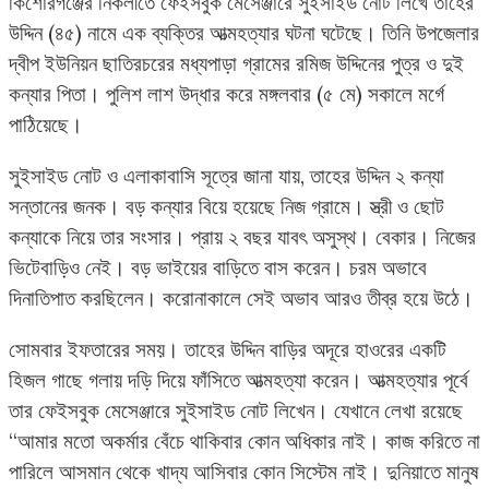
কিশোরগঞ্জের নিকলীতে ফেইসবুক মেসেঞ্জারে সুইসাইড নোট লিখে তাহের
উদ্দিন (৪৫) নামে এক ব্যক্তির আত্মহত্যার ঘটনা ঘটেছে। তিনি উপজেলার
দ্বীপ ইউনিয়ন ছাতিরচরের মধ্যপাড়া গ্রামের রমিজ উদ্দিনের পুত্র ও দুই
কন্যার পিতা। পুলিশ লাশ উদ্ধার করে মঙ্গলবার (৫ মে) সকালে মর্গে
পাঠিয়েছে।
সুইসাইড নোট ও এলাকাবাসি সূত্রে জানা যায়, তাহের উদ্দিন ২ কন্যা
সন্তানের জনক। বড় কন্যার বিয়ে হয়েছে নিজ গ্রামে। স্ত্রী ও ছোট
কন্যাকে নিয়ে তার সংসার। প্রায় ২ বছর যাবৎ অসুস্থ। বেকার। নিজের
ভিটেবাড়িও নেই। বড় ভাইয়ের বাড়িতে বাস করেন। চরম অভাবে
দিনাতিপাত করছিলেন। করোনাকালে সেই অভাব আরও তীব্র হয়ে উঠে।
সোমবার ইফতারের সময়। তাহের উদ্দিন বাড়ির অদূরে হাওরের একটি
হিজল গাছে গলায় দড়ি দিয়ে ফাঁসিতে আত্মহত্যা করেন। আত্মহত্যার পূর্বে
তার ফেইসবুক মেসেঞ্জারে সুইসাইড নোট লিখেন। যেখানে লেখা রয়েছে
“আমার মতো অকর্মার বেঁচে থাকিবার কোন অধিকার নাই। কাজ করিতে না
পারিলে আসমান থেকে খাদ্য আসিবার কোন সিস্টেম নাই। দুনিয়াতে মানুষ