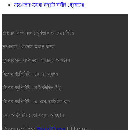
মঠখোলার ইয়াবা সম্রাট রাজীব গ্রেফতার
উপদেষ্টা সম্পাদক : মুশতাক আহম্মদ লিটন
সম্পাদক : খায়রুল আলম বাদল
ব্যবস্থাপনা সম্পাদক : আজমল আহছান
বিশেষ প্রতিনিধি : কে এম স্বপন
বিশেষ প্রতিনিধি : নাসিরউদ্দিন পিটু
বিশেষ প্রতিনিধি : এ. এম. জামিউল হক
কো-অর্ডিনেটর : তোফায়েল আহছান
Powered By:
WordPress
|
Theme: