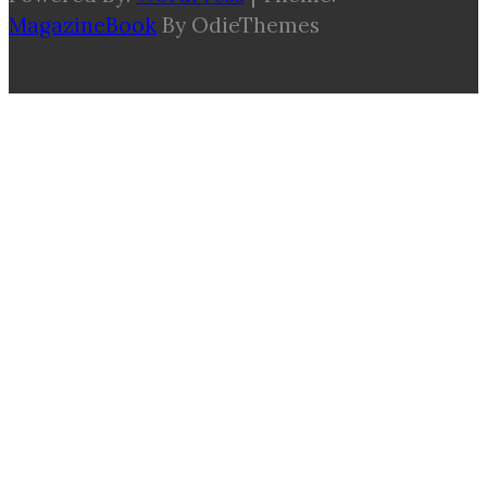
MagazineBook
By OdieThemes