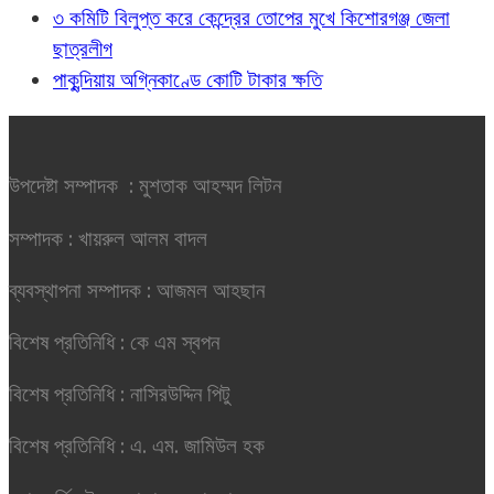
৩ কমিটি বিলুপ্ত করে কেন্দ্রের তোপের মুখে কিশোরগঞ্জ জেলা
ছাত্রলীগ
পাকুন্দিয়ায় অগ্নিকাণ্ডে কোটি টাকার ক্ষতি
উপদেষ্টা সম্পাদক : মুশতাক আহম্মদ লিটন
সম্পাদক : খায়রুল আলম বাদল
ব্যবস্থাপনা সম্পাদক : আজমল আহছান
বিশেষ প্রতিনিধি : কে এম স্বপন
বিশেষ প্রতিনিধি : নাসিরউদ্দিন পিটু
বিশেষ প্রতিনিধি : এ. এম. জামিউল হক