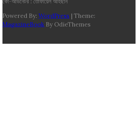
কো-অর্ডিনেটর : তোফায়েল আহছান
Powered By:
WordPress
|
Theme:
MagazineBook
By OdieThemes