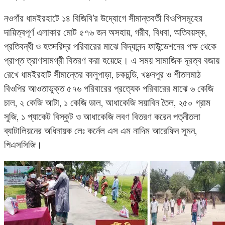
নওগাঁর ধামইরহাটে ১৪ বিজিবি’র উদ্যোগে সীমান্তবর্তী বিওপিসমূহের
দায়িত্বপূর্ণ এলাকার মোট ৫৭৬ জন অসহায়, গরীব, বিধবা, অতিবয়স্ক,
প্রতিবন্ধী ও হতদরিদ্র পরিবারের মাঝে বিদ্যানন্দ ফাউন্ডেশনের পক্ষ থেকে
প্রাপ্ত ত্রাণসামগ্রী বিতরণ করা হয়েছে। এ সময় সামাজিক দূরত্ব বজায়
রেখে ধামইরহাট সীমান্তের কালুপাড়া, চকচন্ডি, খঞ্জনপুর ও শীতলমাঠ
বিওপির আওতাভুক্ত ৫৭৬ পরিবারের প্রত্যেক পরিবারের মাঝে ৬ কেজি
চাল, ২ কেজি আটা, ১ কেজি ডাল, আধাকেজি সয়াবিন তৈল, ২৫০ গ্রাম
সুজি, ১ প্যাকেট বিস্কুট ও আধাকেজি লবণ বিতরণ করেন পত্নীতলা
ব্যাটালিয়নের অধিনায়ক লেঃ কর্নেল এস এম নাদিম আরেফিন সুমন,
পিএসসিজি।