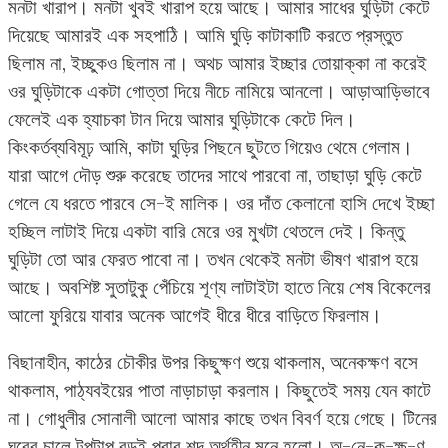
মনটা খারাপ। মনটা খুবই খারাপ হয়ে আছে। আমার সাধের ঘুড়িটা কেটে
দিয়েছে আমারই এক সহপাঠি। আমি ঘুড়ি কাটাকাটি করতে প্রস্তুত
ছিলাম না, ইচ্ছুকও ছিলাম না। অথচ আমার ইচ্ছার তোয়াক্কা না করেই
ওর ঘুড়িটাকে একটা গোত্তা দিয়ে নীচে নামিয়ে আনলো। আড়াআড়িভাবে
ফেলেই এক হ্যাচকা টান দিয়ে আমার ঘুড়িটাকে কেটে দিল।
কিংকর্তব্যবিমূঢ় আমি, কাটা ঘুড়ির পিছনে ছুটতে গিয়েও থেমে গেলাম।
যারা আগে দৌড় শুরু করেছে তাদের সাথে পারবো না, তাছাড়া ঘুড়ি কেটে
গেলে যে ধরতে পারবে সে-ই মালিক। ওর দাঁত কেলানো হাসি দেখে ইচ্ছা
হচ্ছিল লাটাই দিয়ে একটা বারি মেরে ওর মুখটা থেতলে দেই। কিন্তু
ঘুড়িটা তো আর ফেরত পাবো না। তখন থেকেই মনটা ভীষণ খারাপ হয়ে
আছে। অবশিষ্ট সুতাটুকু পেঁচিয়ে শূণ্য লাটাইটা হাতে নিয়ে শেষ বিকেলের
আলো ফুরিয়ে যাবার অনেক আগেই ধীরে ধীরে বাড়িতে ফিরলাম।
বিছানাহীন, কাঠের চৌকীর উপর কিছুক্ষণ শুয়ে থাকলাম, অনেকক্ষণ বসে
থাকলাম, পাঠ্যবইয়ের পাতা নাড়াচাড়া করলাম। কিছুতেই সময় যেন কাটে
না। গোধুলীর সোনালী আলো আমার কাছে তখন বিবর্ণ হয়ে গেছে। টিনের
ঘরের চালে টুপটাপ বড়ই পরার শব্দ অর্থহীন মনে হলো। অ-নে-ক-ক্ষ-ণ,