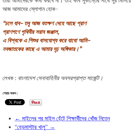
তারা আমাদেরকে ক্ষমা করবে না। তাই কবি সুকান্তের সাথে সুর মিলিয়ে
আজ আমাদের স্লোগান হোক-
“চলে যাব- তবু আজ যতক্ষণ দেহে আছে প্রাণ
প্রাণপণে পৃথিবীর সরাব জঞ্জাল,
এ বিশ্বকে এ শিশুর বাসযোগ্য করে যাবো আমি-
নবজাতকের কাছে এ আমার দৃঢ় অঙ্গিকার।”
লেখক :
বাংলাদেশ সেনাবাহিনীর অবসরপ্রাপ্ত সার্জেন্ট।
শেয়ার করুন :
←
মাইলের পর মাইল হেঁটে শিক্ষার্থীদের খোঁজ নিতেন
“হেডমাস্টার খালু”
→