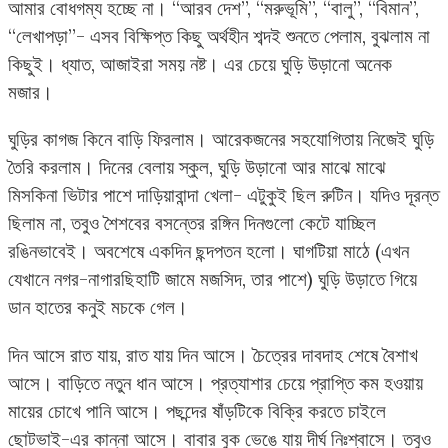
আমার বোধগম্য হচ্ছে না। “আরব দেশ”, “মরুভূমি”, “বালু”, “বিমান”,
“লেখাপড়া”- এসব বিক্ষিপ্ত কিছু অর্থহীন শব্দই শুনতে পেলাম, বুঝলাম না
কিছুই। ধ্যাত, আজাইরা সময় নষ্ট। এর চেয়ে ঘুড়ি উড়ানো অনেক
মজার।
ঘুড়ির কাগজ কিনে বাড়ি ফিরলাম। আরেকজনের সহযোগিতায় নিজেই ঘুড়ি
তৈরি করলাম। দিনের বেলায় স্কুল, ঘুড়ি উড়ানো আর মাঝে মাঝে
মিসকিনা ভিটার পাশে দাড়িয়াবান্দা খেলা- এটুকুই ছিল রুটিন। যদিও দূরন্ত
ছিলাম না, তবুও শৈশবের বসন্তের রঙ্গিন দিনগুলো কেটে যাচ্ছিল
রঙিনভাবেই। অবশেষে একদিন ছন্দপতন হলো। ঘাগটিয়া মাঠে (এখন
যেখানে নগর-নাগারছিহাটি জামে মজসিদ, তার পাশে) ঘুড়ি উড়াতে গিয়ে
ডান হাতের কনুই মচকে গেল।
দিন আসে রাত যায়, রাত যায় দিন আসে। চৈত্রের দাবদাহ শেষে বৈশাখ
আসে। বাড়িতে নতুন ধান আসে। প্রত্যাশার চেয়ে প্রাপ্তি কম হওয়ায়
মায়ের চোখে পানি আসে। পছন্দের ষাঁড়টিকে বিক্রি করতে চাইলে
ছোটভাই-এর কান্না আসে। বাবার বুক ভেঙে যায় দীর্ঘ নিঃশ্বাসে। তবুও