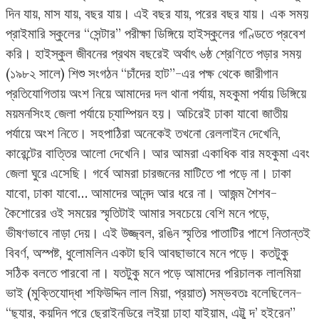
দিন যায়, মাস যায়, বছর যায়। এই বছর যায়, পরের বছর যায়। এক সময়
প্রাইমারি স্কুলের “সেন্টার” পরীক্ষা ডিঙ্গিয়ে হাইস্কুলের গণ্ডিতে প্রবেশ
করি। হাইস্কুল জীবনের প্রথম বছরেই অর্থাৎ ৬ষ্ঠ শ্রেণিতে পড়ার সময়
(১৯৮২ সালে) শিশু সংগঠন “চাঁদের হাট”-এর পক্ষ থেকে জারীগান
প্রতিযোগিতায় অংশ নিয়ে আমাদের দল থানা পর্যায়, মহকুমা পর্যায় ডিঙ্গিয়ে
ময়মনসিংহ জেলা পর্যায়ে চ্যাম্পিয়ন হয়। অচিরেই ঢাকা যাবো জাতীয়
পর্যায়ে অংশ নিতে। সহপাঠিরা অনেকেই তখনো রেললাইন দেখেনি,
কারেন্টের বাত্তির আলো দেখেনি। আর আমরা একাধিক বার মহকুমা এবং
জেলা ঘুরে এসেছি। গর্বে আমরা চারজনের মাটিতে পা পড়ে না। ঢাকা
যাবো, ঢাকা যাবো… আমাদের আনন্দ আর ধরে না। আজন্ম শৈশব-
কৈশোরের ওই সময়ের স্মৃতিটাই আমার সবচেয়ে বেশি মনে পড়ে,
ভীষণভাবে নাড়া দেয়। এই উজ্জ্বল, রঙিন স্মৃতির পাতাটির পাশে নিতান্তই
বিবর্ণ, অস্পষ্ট, ধুলোমলিন একটা ছবি আবছাভাবে মনে পড়ে। কতটুকু
সঠিক বলতে পারবো না। যতটুকু মনে পড়ে আমাদের পরিচালক লালমিয়া
ভাই (মুক্তিযোদ্ধা শফিউদ্দিন লাল মিয়া, প্রয়াত) সম্ভবতঃ বলেছিলেন-
“ছ্যার, কয়দিন পরে ছেরাইনডিরে লইয়া ঢাহা যাইয়াম, এট্টু দ’ হইরেন”