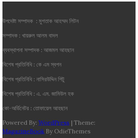
উপদেষ্টা সম্পাদক : মুশতাক আহম্মদ লিটন
সম্পাদক : খায়রুল আলম বাদল
ব্যবস্থাপনা সম্পাদক : আজমল আহছান
বিশেষ প্রতিনিধি : কে এম স্বপন
বিশেষ প্রতিনিধি : নাসিরউদ্দিন পিটু
বিশেষ প্রতিনিধি : এ. এম. জামিউল হক
কো-অর্ডিনেটর : তোফায়েল আহছান
Powered By:
WordPress
|
Theme:
MagazineBook
By OdieThemes