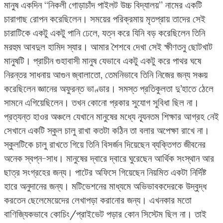
মানুষ একদিন “নিকলী গোড়াচাঁদ পাইলট উচ্চ বিদ্যালয়” নামের একটি
চারাগাছ রোপন করেছিলেন। সময়ের পরিক্রমায় মৃতপ্রায় তাদের সেই
চারাটিকে একটু একটু পানি ঢেলে, যত্ন করে যিনি বড় করেছিলেন তিনি
মরহুম আবদুল হামিদ স্যার। আমার শৈশবে দেখা সেই ক্ষীণতনু ছোটখাট
মানুষটি। প্রাচীন গুহাবাসী মানুষ যেভাবে একটু একটু করে পাথর ঘষে
নিরন্তর সাধনায় আগুন জ্বালাতো, তেমনিভাবে তিনি নিজের জন্য সঞ্চয়
করেছিলেন জ্ঞানের অফুরন্ত ভাণ্ডার। সমস্ত প্রতিকুলতা দু’হাতে ঠেলে
সামনে এগিয়েছিলেন। তখন কোনো প্রকার সুযোগ সুবিধা ছিল না।
প্রত্যন্ত হাওর অঞ্চলে যেখানে মানুষের মধ্যে ন্যূনতম শিক্ষার আগ্রহ নেই
সেখানে একটি স্কুল চালু রাখা কতটা কঠিন তা বলার অপেক্ষা রাখে না।
স্কুলটিকে চালু রাখতে গিয়ে তিনি বিসর্জন দিয়েছেন ব্যক্তিগত জীবনের
অনেক স্বপ্ন-সাধ। মানুষের দ্বারে দ্বারে ঘুরেছেন আর্থিক সংস্থান আর
ছাত্র সংগ্রহের জন্য। পাটের অফিসে গিয়েছেন নিয়মিত একটা নির্দিষ্ট
হারে অনুদানের জন্য। মটিভেশনের মাধ্যমে অভিভাবকদেরকে উদ্বুদ্ধ
করতেন ছেলেমেয়েদের লেখাপড়া করানোর জন্য। এখনকার মতো
বাণিজ্যিকভাবে কোচিং/প্রাইভেট পড়ার কোন সিস্টেম ছিল না। তাই