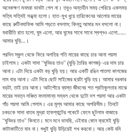
অনেকক্ষণ মনমরা ভাবটা গেল না। তবুও অন্তহীন সময় পেরিয়ে একসময়
সত্যি সত্যিই সন্ধ্যা হলো। হাত-মুখ ধুয়ে হারিকেনের আলোয় মায়ের
কাছে রুটিনমাফিক আমি পড়তে বসলাম; কিন্তু আমার মন বসলো না।
যথারীতি রাত হলো, ঘুম এলো, আর ঘুমের সাথে সাথে স্বপ্নও এলো……
আমার ঘুড়ি…।
পরদিন স্কুল থেকে ফিরে অগতির গতি মায়ের কাছে চার আনা পয়সা
চাইলাম। একটা সাদা “ঘুড্ডির তাও” (ঘুড়ি তৈরির কাগজ)-এর দাম চার
আনা। এটা দিয়ে একটা বড় ঘুড়ি হয়। আর একটি রঙিন পাতলা কাগজের
দাম বার আনা। এটা দিয়ে ছোট সাইজের ছয়টা ঘুড়ি হয়। আমার দরকার
বড়টা, তাই চার আনা। আটপৌরে ব্যস্ত জীবনের শত প্রতিকুলতার মাঝে
মায়ের সযত্ন সঞ্চিত যৎসামান্য সম্বল থেকে দুটো দশ পয়সা আর একটা
পাঁচ পয়সা আমি পেলাম। এর মূল্য আমার কাছে অপরিসীম। তিনটে
চকচকে সাদা ধাতব মুদ্রা হাফপ্যান্টের পকেটে ফেলে ছুটলাম বাজারে
“ঘুড্ডির তাও” কিনতে। মনে মনে ভাবছি, এইবার কোন ক্রমেই ঘুড়ি
কাটাকাটিতে যাব না। শুধুই ঘুড়ি উড়িয়েই শখ করবো। আর কেউ যদি