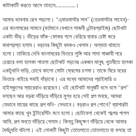
কাটাকাটি করতে আসে তাহলে…………..।
আমার ভাবনায় ছেদ পড়লো। “এ্যাডমাস্টর সাব” (হেডমাস্টার সাহেব)-
এর বাংলাঘরের সামনে (বর্তমানে যেখানে সাজনী এন্টারপ্রাইজ) ছোটখাট
একটা ভীড়। ভীড়ের ফাঁক-ফোকর গলে বেরিয়ে যাবার চেষ্টা করে
বাধাগ্রস্ত হলাম। বড়দের কিছুটা ধমকও খেলাম। অগ্যতা থামতে
হলো। তাকিয়ে দেখি বাংলাঘরের ভিতরে লুঙ্গি আর সাদা পাঞ্চাবী পরে
চেয়ারে বসা হালকা পাতলা ছোটখাট গড়নের একজন মানুষ, থুতনীতে হালকা
একটুখানি দাড়ি, চোখে কালো মোটা ফ্রেমের চশমা। তাকে ঘিরে ঘরের
ভিতরে-বাইরে সবাই দাঁড়ানো। এর মধ্যে আমাদের প্রাইমারি ও
হাইস্কুলের স্যারেরাও রয়েছেন। ওই ছোটখাট মানুষটি বসে বসে “গল্প”
বলছেন আর বড়রা দাঁড়িয়ে দাঁড়িয়ে মুগ্ধ হয়ে সেই গল্প শুনছে, আমরা
যেভাবে মায়ের কাছে গল্প শুনি- সেভাবে। বড়রাও গল্প শোনে? ব্যাপারটা
আমার কাছে খুব ইন্টারেস্টিং মনে হলো। ছোটবেলা থেকেই গল্পের পাগল
আমি, গল্প শুনতে দাঁড়িয়ে গেলাম। কিন্তু কিছুক্ষণ দাঁড়িয়ে থেকে আমার
ধৈর্যচ্যুতি ঘটলো। এই লোকটি কিছুটা তোতলাতে তোতলাতে যা বলছে তা