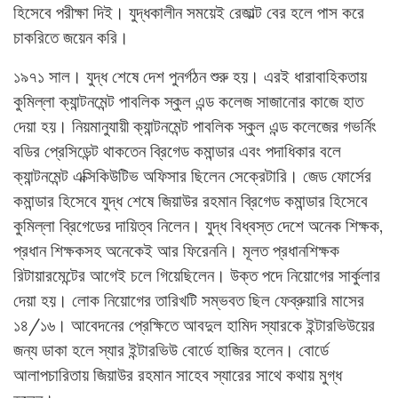
হিসেবে পরীক্ষা দিই। যুদ্ধকালীন সময়েই রেজাল্ট বের হলে পাস করে
চাকরিতে জয়েন করি।
১৯৭১ সাল। যুদ্ধ শেষে দেশ পুনর্গঠন শুরু হয়। এরই ধারাবাহিকতায়
কুমিল্লা ক্যান্টনমেন্ট পাবলিক স্কুল এন্ড কলেজ সাজানোর কাজে হাত
দেয়া হয়। নিয়মানুযায়ী ক্যান্টনমেন্ট পাবলিক স্কুল এন্ড কলেজের গভর্নিং
বডির প্রেসিডেন্ট থাকতেন ব্রিগেড কমান্ডার এবং পদাধিকার বলে
ক্যান্টনমেন্ট এক্সিকিউটিভ অফিসার ছিলেন সেক্রেটারি। জেড ফোর্সের
কমান্ডার হিসেবে যুদ্ধ শেষে জিয়াউর রহমান ব্রিগেড কমান্ডার হিসেবে
কুমিল্লা ব্রিগেডের দায়িত্ব নিলেন। যুদ্ধ বিধ্বস্ত দেশে অনেক শিক্ষক,
প্রধান শিক্ষকসহ অনেকেই আর ফিরেননি। মূলত প্রধানশিক্ষক
রিটায়ারমেন্টের আগেই চলে গিয়েছিলেন। উক্ত পদে নিয়োগের সার্কুলার
দেয়া হয়। লোক নিয়োগের তারিখটি সম্ভবত ছিল ফেব্রুয়ারি মাসের
১৪/১৬। আবেদনের প্রেক্ষিতে আবদুল হামিদ স্যারকে ইন্টারভিউয়ের
জন্য ডাকা হলে স্যার ইন্টারভিউ বোর্ডে হাজির হলেন। বোর্ডে
আলাপচারিতায় জিয়াউর রহমান সাহেব স্যারের সাথে কথায় মুগ্ধ