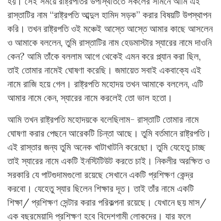
হয়। সেই সময়ে রাষ্ট্রপতির উপস্থিতিতে সকলের সামনে আমি এই
রাস্তাটির নাম “রাষ্ট্রপতি আব্দুল হামিদ সড়ক” করার বিষয়টি উপস্থাপন
করি। তখন রাষ্ট্রপতি ওই মঞ্চেই আস্তে আস্তে আমার কাছে আসলেন
ও আমাকে বললেন, তুমি রাস্তাটির নাম হেডমাস্টার স্যারের নামে দাওনি
কেন? আমি তাঁকে বললাম আগে থেকেই এমন করে প্ল্যান করা ছিল,
তাই তোমার নামেই ঘোষণা করেছি। জমায়েত সবাই একবাক্যে এই
নামে রাজি হয়ে গেল। রাষ্ট্রপতি মহোদয় তখন আমাকে বললেন, এটি
আমার নামে কেন, স্যারের নামে করলেই তো ভাল হতো।
আমি তখন রাষ্ট্রপতি মহোদয়কে বলেছিলাম- রাস্তাটি তোমার নামে
ঘোষণা করার পেছনে আরেকটি চিন্তা আছে। তুমি বর্তমানে রাষ্ট্রপতি।
এই রাস্তার জন্য তুমি অনেক খাটাখাটনি করেছো। তুমি যেহেতু চাচ্ছ
তাই স্যারের নামে একটি ইনস্টিটিউট করতে চাই। নিকলীর অরক্ষিত ও
সরকারি যে পাটগুদামগুলো রয়েছে সেখানে একটি প্রশিক্ষণ কেন্দ্র
করবো। যেহেতু স্যার ছিলেন শিক্ষার দূত। তাই তাঁর নামে একটি
শিক্ষা/ প্রশিক্ষণ সেন্টার করার পরিকল্পনা রয়েছে। যেখানে ছয় মাস/
এক বছরমেয়াদি প্রশিক্ষণ হবে বিদেশগামী লোকদের। যার ফলে