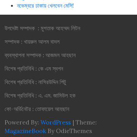
নভেম্বরে ঢাকায় খেলবেন মেসি!
উপদেষ্টা সম্পাদক : মুশতাক আহম্মদ লিটন
সম্পাদক : খায়রুল আলম বাদল
ব্যবস্থাপনা সম্পাদক : আজমল আহছান
বিশেষ প্রতিনিধি : কে এম স্বপন
বিশেষ প্রতিনিধি : নাসিরউদ্দিন পিটু
বিশেষ প্রতিনিধি : এ. এম. জামিউল হক
কো-অর্ডিনেটর : তোফায়েল আহছান
Powered By:
WordPress
|
Theme:
MagazineBook
By OdieThemes