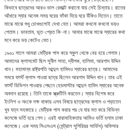
কিভাবে ছাত্রদের আরও ভাল রেজাল্ট করানো যায় সেই চিন্তায়। রাতের
আঁধারে স্যার অনেক সময় ঘরের ফাঁকা দিয়ে ঘরে উঁকিও দিতেন। তাতে
মাঝে মাঝে শুধু চোখগুলোই দেখা যেত। আমরা কখনো কখনো ভয়ও
পেতাম। ভাবতাম, ভূত-প্রেত কি-না। আবার মাঝে মাঝে স্যারের কথা
মনে করে ভয় কেটেও যেত।
১৯৬১ সালে আমরা মেট্রিক পাস করে স্কুল থেকে বের হয়ে গেলাম।
আমাদের ক্লাসমেট ছিল সুনীল সাহা, দ্বীপক, হালিমা, আরশাদ উদ্দিন
খান। মহামান্য রাষ্ট্রপতি আব্দুল হামিদও স্যারের ছাত্র। আমাদের
সময়ে ফার্স্ট ক্লাস পাওয়া ছাত্র ছিলেন আরশাদ উদ্দিন খান। তার এই
ফার্স্ট ডিভিশন পাওয়ার পেছনে হেডমাস্টার আব্দুল হামিদ স্যারের অনেক
অবদান রয়েছে। তিনি তাকে স্ক্রুটিনি করতেন। স্যার বিশেষ করে
ইংলিশ ও অংকে দক্ষ থাকায় এসব বিষয়ে ছাত্রদের ক্লাস ও পড়াতেন
খুব যত্ন সহকারে। মেট্রিক পাস করার পর যে যার মত করে বিভিন্ন
কলেজে ভর্তি হয়ে গেল। এরই ধারাবাহিকতায় আমিও ভর্তি হলাম ঢাকা
কলেজে। এক সময় সিএসএস (সেন্ট্রাল সুপিরিয়র সার্ভিস) অফিসার