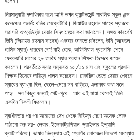
হলেন।
নিয়মানুযায়ী পদাধিকার বলে আমি তখন ক্যান্টনমেন্ট পাবলিক স্কুল এন্ড
কলেজের গভর্নিং বডির সেক্রেটারি। জিয়াউর রহমান সাহেব স্যারকে
সরাসরি এপয়েন্টমেন্ট দেয়ার সিদ্ধান্তের কথা জানালেন। সঙ্গত কারণেই
তিনি (জিয়াউর রহমান সাহেব) একবার জানতে চাইলেন, উনি (আবদুল
হামিদ স্যার) পারবেন তো! যাই হোক, অফিসিয়াল প্রসেসিং শেষে
ফেব্রুয়ারি মাসের ২৮ তারিখ স্যার প্রধান শিক্ষক হিসেবে জয়েন
করলেন। পরবর্তীতে স্যার সম্ভবত ১০/১১ মাস এই স্কুলের প্রধান
শিক্ষক হিসেবে দায়িত্ব পালন করেছেন। চাকরিটা ছেড়ে দেয়ার পেছনে
স্যারের ব্যাখ্যা ছিল, ছেলে-মেয়ে সব বাড়িতে, এলাকার কথা মনে
পড়ে। সব কিছুর জন্যই পেট-পুরে। আর এই মায়া থেকেই তিনি
একদিন নিকলী ফিরলেন।
স্বাধীনতার পর পর আমাদের দেশ থেকে বিভিন্ন দেশে অনেক লোক
পাঠানো শুরু হয়- লেবার, ইলেকট্রিশিয়ান, ড্রাইভার ইত্যাদি
ক্যাটাগরিতে। ভাষার ভিন্নতায় এই শ্রেণির লোকজন বিদেশে সমস্যায়