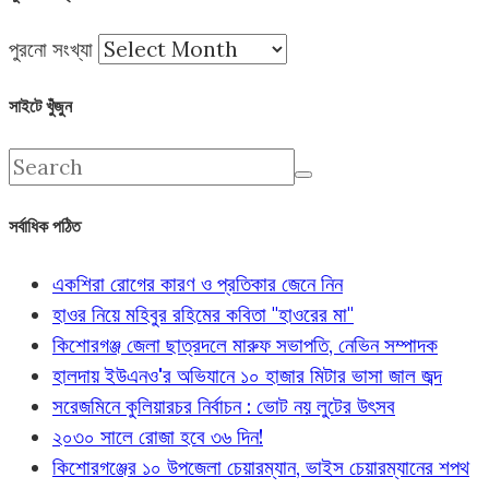
পুরনো সংখ্যা
সাইটে খুঁজুন
সর্বাধিক পঠিত
একশিরা রোগের কারণ ও প্রতিকার জেনে নিন
হাওর নিয়ে মহিবুর রহিমের কবিতা "হাওরের মা"
কিশোরগঞ্জ জেলা ছাত্রদলে মারুফ সভাপতি, নেভিন সম্পাদক
হালদায় ইউএনও'র অভিযানে ১০ হাজার মিটার ভাসা জাল জব্দ
সরেজমিনে কুলিয়ারচর নির্বাচন : ভোট নয় লুটের উৎসব
২০৩০ সালে রোজা হবে ৩৬ দিন!
কিশোরগঞ্জের ১০ উপজেলা চেয়ারম্যান, ভাইস চেয়ারম্যানের শপথ