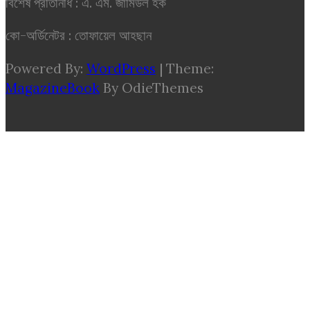
বিশেষ প্রতিনিধি : এ. এম. জামিউল হক
কো-অর্ডিনেটর : তোফায়েল আহছান
Powered By:
WordPress
|
Theme:
MagazineBook
By OdieThemes