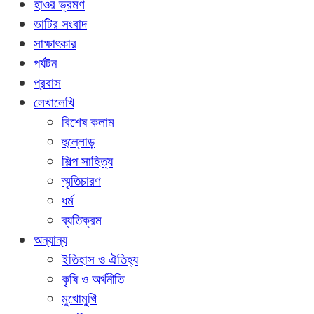
হাওর ভ্রমণ
ভাটির সংবাদ
সাক্ষাৎকার
পর্যটন
প্রবাস
লেখালেখি
বিশেষ কলাম
হুল্লোড়
শিল্প সাহিত্য
স্মৃতিচারণ
ধর্ম
ব্যতিক্রম
অন্যান্য
ইতিহাস ও ঐতিহ্য
কৃষি ও অর্থনীতি
মুখোমুখি