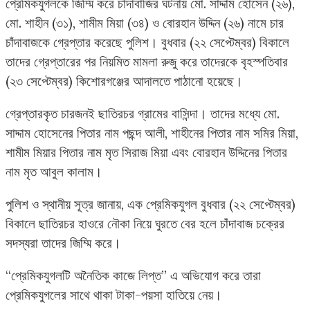
প্রেমিকযুগলকে জিম্মি করে চাঁদাবাজির ঘটনায় মো. সাদ্দাম হোসেন (২৬),
মো. শাহীন (৩১), শামীম মিয়া (৩৪) ও বোরহান উদ্দিন (২৬) নামে চার
চাঁদাবাজকে গ্রেপ্তার করেছে পুলিশ। বুধবার (২২ সেপ্টেম্বর) বিকালে
তাদের গ্রেপ্তারের পর নিয়মিত মামলা রুজু করে তাদেরকে বৃহস্পতিবার
(২৩ সেপ্টেম্বর) কিশোরগঞ্জের আদালতে পাঠানো হয়েছে।
গ্রেপ্তারকৃত চারজনই ছাতিরচর গ্রামের বাসিন্দা। তাদের মধ্যে মো.
সাদ্দাম হোসেনের পিতার নাম পছন্দ আলী, শাহীনের পিতার নাম সমির মিয়া,
শামীম মিয়ার পিতার নাম মৃত সিরাজ মিয়া এবং বোরহান উদ্দিনের পিতার
নাম মৃত আবুল কালাম।
পুলিশ ও স্থানীয় সূত্র জানায়, এক প্রেমিকযুগল বুধবার (২২ সেপ্টেম্বর)
বিকালে ছাতিরচর হাওরে নৌকা নিয়ে ঘুরতে বের হলে চাঁদাবাজ চক্রের
সদস্যরা তাদের জিম্মি করে।
“প্রেমিকযুগলটি অনৈতিক কাজে লিপ্ত” এ অভিযোগ করে তারা
প্রেমিকযুগলের সাথে থাকা টাকা-পয়সা হাতিয়ে নেয়।