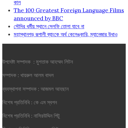
কাল
The 100 Greatest Foreign Language Films
announced by BBC
সৌদির ধর্মীয় স্থানে সেলফি তোলা যাবে না
মহাস্থানগড় রূপালী ব্যাংকে অর্থ কেলেঙ্কারি, ম্যানেজার উধাও
উপদেষ্টা সম্পাদক : মুশতাক আহম্মদ লিটন
সম্পাদক : খায়রুল আলম বাদল
ব্যবস্থাপনা সম্পাদক : আজমল আহছান
বিশেষ প্রতিনিধি : কে এম স্বপন
বিশেষ প্রতিনিধি : নাসিরউদ্দিন পিটু