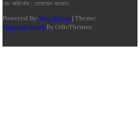
কো-অর্ডিনেটর : তোফায়েল আহছান
Powered By:
WordPress
|
Theme:
MagazineBook
By OdieThemes