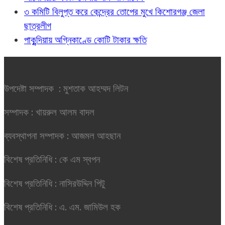
৩ কমিটি বিলুপ্ত করে কেন্দ্রের তোপের মুখে কিশোরগঞ্জ জেলা
ছাত্রলীগ
পাকুন্দিয়ায় অগ্নিকাণ্ডে কোটি টাকার ক্ষতি
উপদেষ্টা সম্পাদক : মুশতাক আহম্মদ লিটন
সম্পাদক : খায়রুল আলম বাদল
ব্যবস্থাপনা সম্পাদক : আজমল আহছান
বিশেষ প্রতিনিধি : কে এম স্বপন
বিশেষ প্রতিনিধি : নাসিরউদ্দিন পিটু
বিশেষ প্রতিনিধি : এ. এম. জামিউল হক