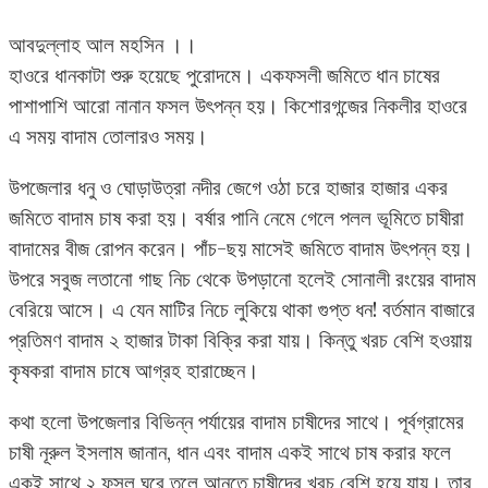
আবদুল্লাহ আল মহসিন ।।
হাওরে ধানকাটা শুরু হয়েছে পুরোদমে। একফসলী জমিতে ধান চাষের
পাশাপাশি আরো নানান ফসল উৎপন্ন হয়। কিশোরগন্জের নিকলীর হাওরে
এ সময় বাদাম তোলারও সময়।
উপজেলার ধনু ও ঘোড়াউত্রা নদীর জেগে ওঠা চরে হাজার হাজার একর
জমিতে বাদাম চাষ করা হয়। বর্ষার পানি নেমে গেলে পলল ভূমিতে চাষীরা
বাদামের বীজ রোপন করেন। পাঁচ-ছয় মাসেই জমিতে বাদাম উৎপন্ন হয়।
উপরে সবুজ লতানো গাছ নিচ থেকে উপড়ানো হলেই সোনালী রংয়ের বাদাম
বেরিয়ে আসে। এ যেন মাটির নিচে লুকিয়ে থাকা গুপ্ত ধন! বর্তমান বাজারে
প্রতিমণ বাদাম ২ হাজার টাকা বিক্রি করা যায়। কিন্তু খরচ বেশি হওয়ায়
কৃষকরা বাদাম চাষে আগ্রহ হারাচ্ছেন।
কথা হলো উপজেলার বিভিন্ন পর্যায়ের বাদাম চাষীদের সাথে। পূর্বগ্রামের
চাষী নূরুল ইসলাম জানান, ধান এবং বাদাম একই সাথে চাষ করার ফলে
একই সাথে ২ ফসল ঘরে তুলে আনতে চাষীদের খরচ বেশি হয়ে যায়। তার