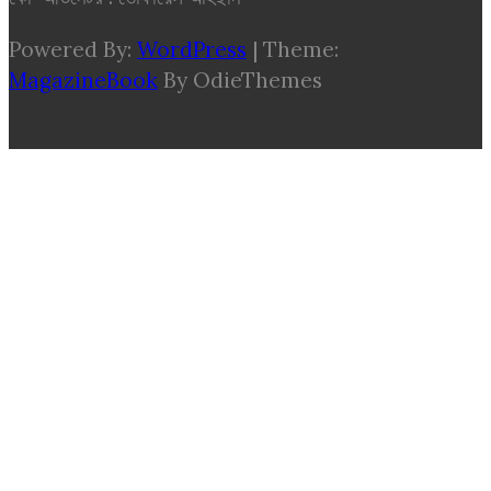
Powered By:
WordPress
|
Theme:
MagazineBook
By OdieThemes