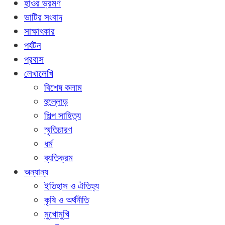
হাওর ভ্রমণ
ভাটির সংবাদ
সাক্ষাৎকার
পর্যটন
প্রবাস
লেখালেখি
বিশেষ কলাম
হুল্লোড়
শিল্প সাহিত্য
স্মৃতিচারণ
ধর্ম
ব্যতিক্রম
অন্যান্য
ইতিহাস ও ঐতিহ্য
কৃষি ও অর্থনীতি
মুখোমুখি