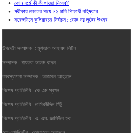
কোন ধর্মে কী কী খাওয়া নিষেধ?
পরীক্ষায় নকলের দায়ে ৫২ ঢাবি শিক্ষার্থী বহিষ্কার
সরেজমিনে কুলিয়ারচর নির্বাচন : ভোট নয় লুটের উৎসব
উপদেষ্টা সম্পাদক : মুশতাক আহম্মদ লিটন
সম্পাদক : খায়রুল আলম বাদল
ব্যবস্থাপনা সম্পাদক : আজমল আহছান
বিশেষ প্রতিনিধি : কে এম স্বপন
বিশেষ প্রতিনিধি : নাসিরউদ্দিন পিটু
বিশেষ প্রতিনিধি : এ. এম. জামিউল হক
কো-অর্ডিনেটর : তোফায়েল আহছান