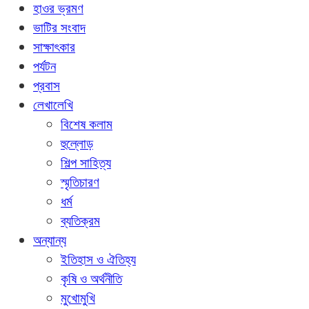
হাওর ভ্রমণ
ভাটির সংবাদ
সাক্ষাৎকার
পর্যটন
প্রবাস
লেখালেখি
বিশেষ কলাম
হুল্লোড়
শিল্প সাহিত্য
স্মৃতিচারণ
ধর্ম
ব্যতিক্রম
অন্যান্য
ইতিহাস ও ঐতিহ্য
কৃষি ও অর্থনীতি
মুখোমুখি