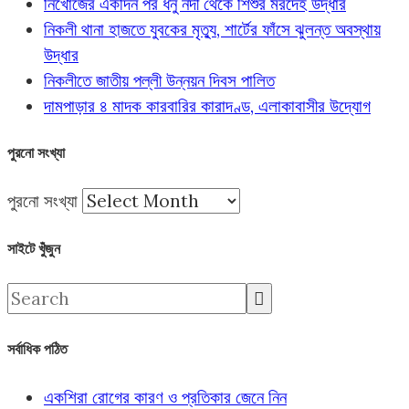
নিখোঁজের একদিন পর ধনু নদী থেকে শিশুর মরদেহ উদ্ধার
নিকলী থানা হাজতে যুবকের মৃত্যু, শার্টের ফাঁসে ঝুলন্ত অবস্থায়
উদ্ধার
নিকলীতে জাতীয় পল্লী উন্নয়ন দিবস পালিত
দামপাড়ার ৪ মাদক কারবারির কারাদণ্ড, এলাকাবাসীর উদ্যোগ
পুরনো সংখ্যা
পুরনো সংখ্যা
সাইটে খুঁজুন
সর্বাধিক পঠিত
একশিরা রোগের কারণ ও প্রতিকার জেনে নিন