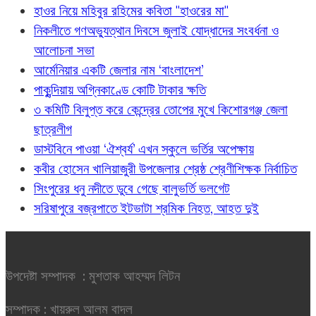
হাওর নিয়ে মহিবুর রহিমের কবিতা "হাওরের মা"
নিকলীতে গণঅভ্যুত্থান দিবসে জুলাই যোদ্ধাদের সংবর্ধনা ও
আলোচনা সভা
আর্মেনিয়ার একটি জেলার নাম ‘বাংলাদেশ’
পাকুন্দিয়ায় অগ্নিকাণ্ডে কোটি টাকার ক্ষতি
৩ কমিটি বিলুপ্ত করে কেন্দ্রের তোপের মুখে কিশোরগঞ্জ জেলা
ছাত্রলীগ
ডাস্টবিনে পাওয়া ‘ঐশ্বর্য’ এখন স্কুলে ভর্তির অপেক্ষায়
কবীর হোসেন খালিয়াজুরী উপজেলার শ্রেষ্ঠ শ্রেণীশিক্ষক নির্বাচিত
সিংপুরের ধনু নদীতে ডুবে গেছে বালুভর্তি ভলগেট
সরিষাপুরে বজ্রপাতে ইটভাটা শ্রমিক নিহত, আহত দুই
উপদেষ্টা সম্পাদক : মুশতাক আহম্মদ লিটন
সম্পাদক : খায়রুল আলম বাদল