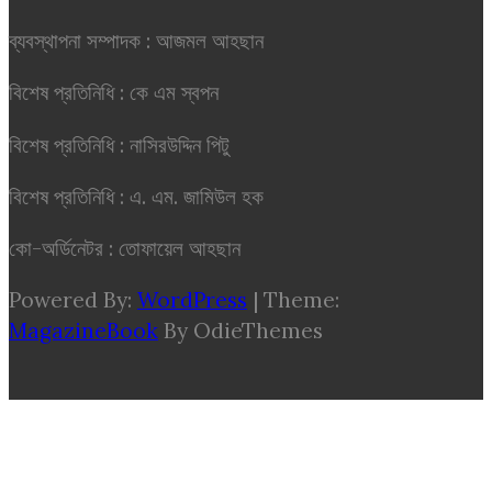
ব্যবস্থাপনা সম্পাদক : আজমল আহছান
বিশেষ প্রতিনিধি : কে এম স্বপন
বিশেষ প্রতিনিধি : নাসিরউদ্দিন পিটু
বিশেষ প্রতিনিধি : এ. এম. জামিউল হক
কো-অর্ডিনেটর : তোফায়েল আহছান
Powered By:
WordPress
|
Theme:
MagazineBook
By OdieThemes