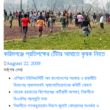
করিমগঞ্জে প্রতিপক্ষের টেঁটার আঘাতে কৃষক নিহত
August 22, 2019
সর্বশেষ লেখা
এশিয়ান ইউনিভার্সিটি অব বাংলাদেশের সরকার ও রাজনীতি
বিভাগের অ্যালামনাই অ্যাসোসিয়েশনের কমিটি ঘোষণা
তারেক রহমানের কিশোরগঞ্জ-কটিয়াদী আগমন, নিকলীতে
বিএনপির প্রস্তুতি সভা
নিকলীতে গণঅভ্যুত্থান দিবসে জুলাই যোদ্ধাদের সংবর্ধনা ও