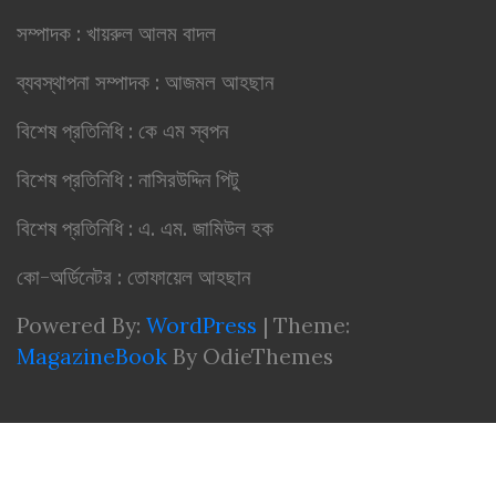
সম্পাদক : খায়রুল আলম বাদল
ব্যবস্থাপনা সম্পাদক : আজমল আহছান
বিশেষ প্রতিনিধি : কে এম স্বপন
বিশেষ প্রতিনিধি : নাসিরউদ্দিন পিটু
বিশেষ প্রতিনিধি : এ. এম. জামিউল হক
কো-অর্ডিনেটর : তোফায়েল আহছান
Powered By:
WordPress
|
Theme:
MagazineBook
By OdieThemes