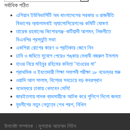
সর্বাধিক পঠিত
এশিয়ান ইউনিভার্সিটি অব বাংলাদেশের সরকার ও রাজনীতি
বিভাগের অ্যালামনাই অ্যাসোসিয়েশনের কমিটি ঘোষণা
তারেক রহমানের কিশোরগঞ্জ-কটিয়াদী আগমন, নিকলীতে
বিএনপির প্রস্তুতি সভা
একশিরা রোগের কারণ ও প্রতিকার জেনে নিন
ঢাবি ও জবিতে সুযোগ পেয়েও শঙ্কায় মেধাবী নজরুল ইসলাম
হাওর নিয়ে মহিবুর রহিমের কবিতা "হাওরের মা"
প্রাথমিক ও ইবতেদায়ী শিক্ষা সমাপনী পরীক্ষা ১৮ নভেম্বর শুরু
ওয়াদি আল সালাম, বিশ্বের সবচেয়ে বড় কবরস্থান
নভেম্বরে ঢাকায় খেলবেন মেসি!
জারইতলায় মাদক ব্যবসায়ীকে আটক করে পুলিশে দিলো জনতা
যুবলীগের নতুন নেতৃত্বে শেখ পরশ, নিখিল
উপদেষ্টা সম্পাদক : মুশতাক আহম্মদ লিটন