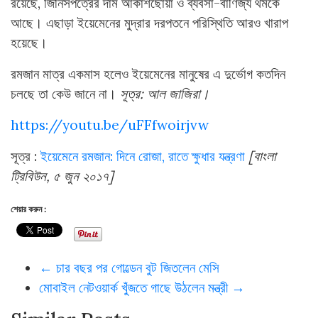
রয়েছে, জিনিসপত্রের দাম আকাশছোঁয়া ও ব্যবসা-বাণিজ্য থমকে
আছে। এছাড়া ইয়েমেনের মুদ্রার দরপতনে পরিস্থিতি আরও খারাপ
হয়েছে।
রমজান মাত্র একমাস হলেও ইয়েমেনের মানুষের এ দুর্ভোগ কতদিন
চলছে তা কেউ জানে না।
সূত্র: আল জাজিরা।
https://youtu.be/uFFfwoirjvw
সূত্র :
ইয়েমেনে রমজান: দিনে রোজা, রাতে ক্ষুধার যন্ত্রণা
[বাংলা
ট্রিবিউন, ৫ জুন ২০১৭]
শেয়ার করুন :
←
চার বছর পর গোল্ডেন বুট জিতলেন মেসি
মোবাইল নেটওয়ার্ক খুঁজতে গাছে উঠলেন মন্ত্রী
→