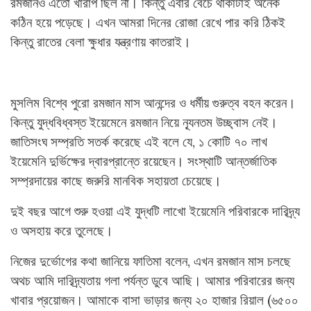
রমজানও এতো খারাপ ছিল না। কিন্তু এবার বেঁচে থাকাটাই অনেক
কঠিন হয়ে পড়েছে। এখন আমরা দিনের রোজা রেখে পার করি ঠিকই
কিন্তু রাতের বেলা ক্ষুধার যন্ত্রণায় কাতরাই।
মুসলিম বিশ্বে পুরো রমজান মাস আনন্দের ও ধর্মীয় গুরুত্ব বহন করেন।
কিন্তু যুদ্ধবিধ্বস্ত ইয়েমেনে রমজান নিয়ে ন্যূনতম উচ্ছ্বাস নেই।
জাতিসংঘ সম্প্রতি সতর্ক করেছে এই বলে যে, ১ কোটি ৭০ লাখ
ইয়েমেনি দুর্ভিক্ষের দ্বারপ্রান্তে রয়েছেন। সংস্থাটি আন্তর্জাতিক
সম্প্রদায়ের কাছে জরুরি মানবিক সহায়তা চেয়েছে।
দুই বছর আগে শুরু হওয়া এই যুদ্ধটি লাখো ইয়েমেনি পরিবারকে দারিদ্র্য
ও অসহায় করে তুলেছে।
নিজের দুর্ভোগের কথা জানিয়ে ফাতিমা বলেন, এখন রমজান মাস চলছে
অথচ আমি দারিদ্র্যতায় গলা পর্যন্ত ডুবে আছি। আমার পরিবারের জন্য
খাবার প্রয়োজন। আমাকে বাসা ভাড়ার জন্য ২০ হাজার রিয়াল (৬৫০০